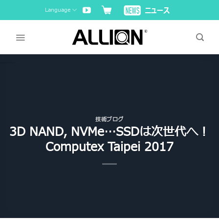
Skip
Language
to
content
技術ブログ
3D NAND, NVMe…SSDは次世代へ！
Computex Taipei 2017