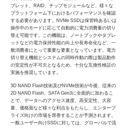
ブレット、RAID、チップモジュールなど、様々な
プラットフォーム下におけるパフォーマンスを確認
する必要があります。NVMe SSDは保管時あるいは
操作中のモードに応じて自動的に電力消費量の切り
替え可能です。この機能は、ノートブックやタブレ
ットなどの電力保持性能の向上や長寿命化など、一
般消費者にとって重要な要素となっています。電力
切り替え機能とシステムの同時作動の際は製品動作
の安定性が不可欠となるため、十分な互換性検証の
実施を推奨しています。
3D NAND Flash技術及びNVMe技術が今後、従来の
2D NAND Flash、SATA Gen3に全面的に加わるこ
とで、データへのアクセス速度、高安定性、大容
量、価格面など様々な利点をもたらし、エンタープ
ライズ向けの市場を席巻することが予測されます。
一般ユーザー向けSSDに対しては、グローバルで流