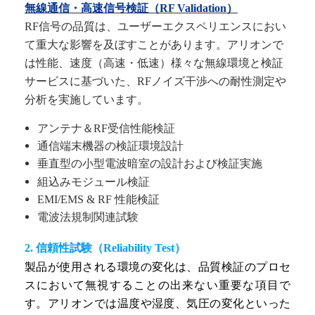
無線通信・高速信号検証（
RF Validation
）
RF
信号の
品質
は、
ユーザーエクスペリエンス
におい
て重大な影響を及ぼ
すことがあります
。
アリオンで
は性能、速度（高速・低速）様々な無線環境と検証
サービスに基づいた、RFノイズ干渉への耐性測定や
分析を実施しています。
アンテナ＆RF受信性能検証
通信端末機器の検証環境設計
垂直型の小型電波暗室の設計および検証実施
組込みモジュール検証
EMI/EMS & RF 性能検証
電波法規制関連試験
2. 信頼性試験
（
Reliability Test）
製品が使用される環境の変化は、品質検証のプロセ
スにおいて無視することの出来ない重要な項目で
す。アリオンでは温度や湿度、気圧の変化といった