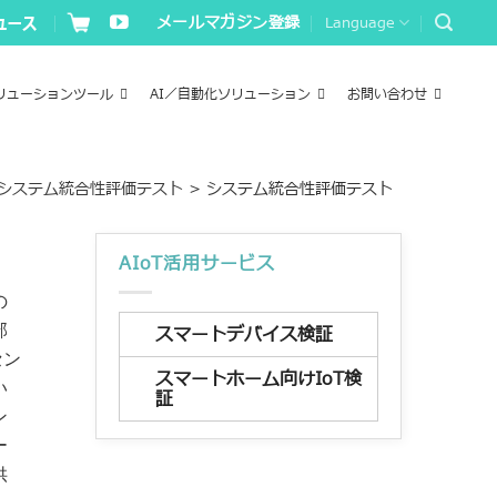
メールマガジン登録
Language
リューションツール
AI／自動化ソリューション
お問い合わせ
システム統合性評価テスト
>
システム統合性評価テスト
AIoT活用サービス
の
部
スマートデバイス検証
セン
スマートホーム向けIoT検
い
証
ン
ー
供