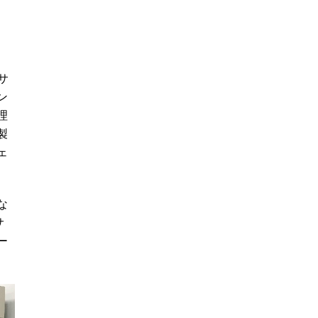
サ
ン
理
製
ェ
な
サ
ー