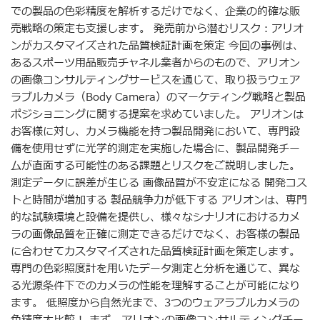
での製品の色彩精度を解析するだけでなく、企業の的確な販
売戦略の策定も支援します。 発売前から潜むリスク：アリオ
ンがカスタマイズされた品質検証計画を策定 今回の事例は、
あるスポーツ用品販売チャネル業者からのもので、アリオン
の画像コンサルティングサービスを通じて、取り扱うウェア
ラブルカメラ（Body Camera）のマーケティング戦略と製品
ポジショニングに関する提案を求めていました。 アリオンは
お客様に対し、カメラ機能を持つ製品開発において、専門設
備を使用せずに光学的測定を実施した場合に、製品開発チー
ムが直面する可能性のある課題とリスクをご説明しました。
測定データに誤差が生じる 画像品質が不安定になる 開発コス
トと時間が増加する 製品競争力が低下する アリオンは、専門
的な試験環境と設備を提供し、様々なシナリオにおけるカメ
ラの画像品質を正確に測定できるだけでなく、お客様の製品
に合わせてカスタマイズされた品質検証計画を策定します。
専門の色彩照度計を用いたデータ測定と分析を通じて、異な
る光源条件下でのカメラの性能を理解することが可能になり
ます。 低照度から自然光まで、3つのウェアラブルカメラの