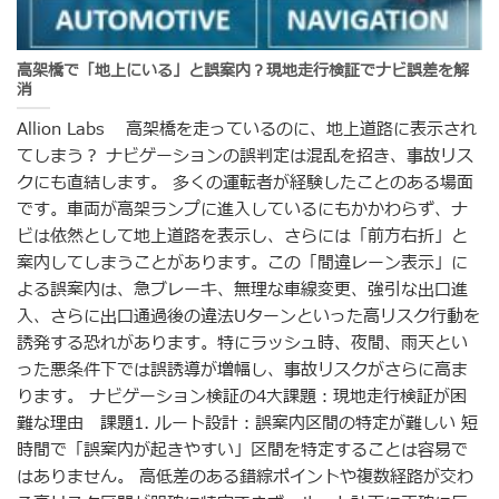
高架橋で「地上にいる」と誤案内？現地走行検証でナビ誤差を解
消
Allion Labs 高架橋を走っているのに、地上道路に表示され
てしまう？ ナビゲーションの誤判定は混乱を招き、事故リス
クにも直結します。 多くの運転者が経験したことのある場面
です。車両が高架ランプに進入しているにもかかわらず、ナ
ビは依然として地上道路を表示し、さらには「前方右折」と
案内してしまうことがあります。この「間違レーン表示」に
よる誤案内は、急ブレーキ、無理な車線変更、強引な出口進
入、さらに出口通過後の違法Uターンといった高リスク行動を
誘発する恐れがあります。特にラッシュ時、夜間、雨天とい
った悪条件下では誤誘導が増幅し、事故リスクがさらに高ま
ります。 ナビゲーション検証の4大課題：現地走行検証が困
難な理由 課題1. ルート設計：誤案内区間の特定が難しい 短
時間で「誤案内が起きやすい」区間を特定することは容易で
はありません。 高低差のある錯綜ポイントや複数経路が交わ