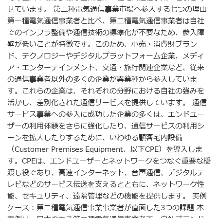
せています。 第二種電気通信事業市場へ参入する七つの理由
第一種電気通信事業者と比べ、第二種電気通信事業者は自社
でのインフラ整備や通信技術の標準化が不要なため、参入障
壁が低いことが特徴です。このため、小売・消費財ブラン
ド、テクノロジーやデジタルプラットフォーム企業、メディ
ア・エンターテインメント、交通・旅行関連企業など、従来
の通信事業者以外の多くの企業が異業種から参入していま
す。これらの企業は、それぞれの分野における自社の強みを
活かし、差別化された通信サービスを提供しています。 通信
サービス事業への参入に成功した企業の多くは、エンドユー
ザーの利用体験をさらに強化したり、通信サービスの利用シ
ーンを拡大したりするために、いわゆる顧客宅内設備
（Customer Premises Equipment、以下CPE）を導入しま
す。CPEは、エンドユーザーとネットワークをつなぐ重要な橋
渡し役であり、高速インターネット、音声通信、デジタルテ
レビなどのサービス伝送を支えるとともに、ネットワーク性
能、セキュリティ、遠隔管理などの機能を提供します。 実例
ケース：第二種電気通信事業事業者が直面した3つの課題 本