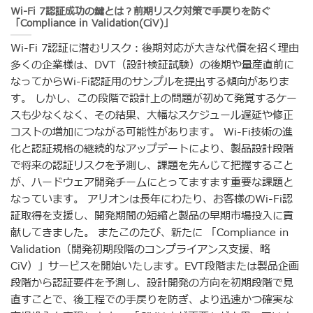
Wi-Fi 7認証成功の鍵とは？前期リスク対策で手戻りを防ぐ
「Compliance in Validation(CiV)」
Wi-Fi 7認証に潜むリスク：後期対応が大きな代償を招く理由
多くの企業様は、DVT（設計検証試験）の後期や量産直前に
なってからWi-Fi認証用のサンプルを提出する傾向がありま
す。 しかし、この段階で設計上の問題が初めて発覚するケー
スも少なくなく、その結果、大幅なスケジュール遅延や修正
コストの増加につながる可能性があります。 Wi-Fi技術の進
化と認証規格の継続的なアップデートにより、製品設計段階
で将来の認証リスクを予測し、課題を先んじて把握すること
が、ハードウェア開発チームにとってますます重要な課題と
なっています。 アリオンは長年にわたり、お客様のWi-Fi認
証取得を支援し、開発期間の短縮と製品の早期市場投入に貢
献してきました。 またこのたび、新たに 「Compliance in
Validation（開発初期段階のコンプライアンス支援、略
CiV）」サービスを開始いたします。EVT段階または製品企画
段階から認証要件を予測し、設計開発の方向を初期段階で見
直すことで、後工程での手戻りを防ぎ、より迅速かつ確実な