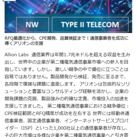
RFQ最適化から、CPE開発、品質検証まで！通信事業者を成功に
導くアリオンの支援
Allion Labs 通信業界は年間1.7兆米ドルを超える収益を生み
出し、世界中の企業が第二種電気通信事業市場への参入を目
指しています。しかし、激しい競争の中で優位に立つことは
容易ではありません。製品開発から検証、発売に至るまで、
各段階で複雑な課題に直面します。 アリオンは包括的なソリ
ューションと豊富なコンサルティング経験を活かし、企業の
開発課題の克服、製品強みの的確な定義、市場投入の加速を
支援してきました。 第二種電気通信事業における競争優位：
CPE検証範囲とRFQ精度が成功を左右する 世界には移動体通
信事業者、固定通信事業者、インターネットサービスプロバ
イダー（ISP）といった1,000社以上の通信事業者が存在し、
その巨大市場は多様な企業を第二種電気通信事業へと引き寄