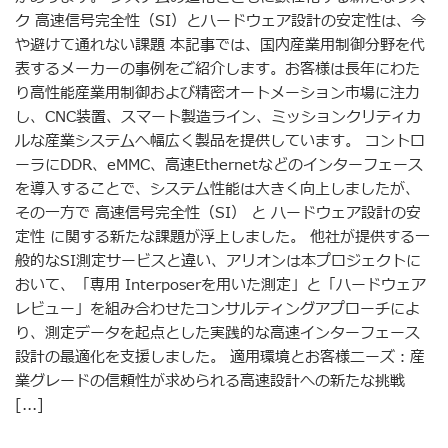
ク 高速信号完全性（SI）とハードウェア設計の安定性は、今
や避けて通れない課題 本記事では、国内産業用制御分野を代
表するメーカーの事例をご紹介します。お客様は長年にわた
り高性能産業用制御および精密オートメーション市場に注力
し、CNC装置、スマート製造ライン、ミッションクリティカ
ルな産業システムへ幅広く製品を提供しています。 コントロ
ーラにDDR、eMMC、高速Ethernetなどのインターフェース
を導入することで、システム性能は大きく向上しましたが、
その一方で 高速信号完全性（SI） と ハードウェア設計の安
定性 に関する新たな課題が浮上しました。 他社が提供する一
般的なSI測定サービスと違い、アリオンは本プロジェクトに
おいて、「専用 Interposerを用いた測定」と「ハードウェア
レビュー」を組み合わせたコンサルティングアプローチによ
り、測定データを起点とした実践的な高速インターフェース
設計の最適化を支援しました。 適用環境とお客様ニーズ：産
業グレードの信頼性が求められる高速設計への新たな挑戦
[...]