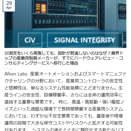
29
Apr
SI測定をいくら実施しても、設計が前進しないのはなぜ？業界ト
ップの産業用制御メーカーが、すでにハードウェアレビュー・コ
ンサルティングサービスへ移行した理由
Allion Labs 産業オートメーションおよびスマートマニュファ
クチャリングの分野において、産業用コントローラの安定性
と信頼性は、単なるシステム性能指標にとどまりません。生
産ラインの安全性、設備稼働率、さらには全体の運用効率に
直結する重要な要素です。 特に、高温・高振動・強い電磁ノ
イズといった過酷な環境下で長時間稼働する産業用システム
においては、わずかな不安定要素であっても、量産後や現場
運用の段階で大きな保守コストやリスクへと拡大する可能性
があります。 システムの進化とともに顕在化する新たなリス