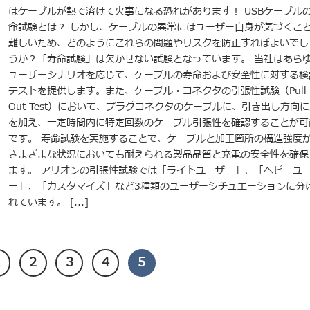
はケーブルが熱で溶けて火事になる恐れがあります！ USBケーブル
命試験とは？ しかし、ケーブルの異常にはユーザー自身が気づくこ
難しいため、どのようにこれらの問題やリスクを防止すればよいでし
うか？「寿命試験」は欠かせない試験となっています。 当社はあら
ユーザーシナリオを応じて、ケーブルの寿命および安全性に対する検
テストを提供します。また、ケーブル・コネクタの引張性試験（Pull
Out Test）において、プラグコネクタのケーブルに、引き出し方向
を加え、一定時間内に特定回数のケーブル引張性を確認することが可
です。 寿命試験を実施することで、ケーブルと加工箇所の構造強度
さまざまな状況においても耐えられる製品品質と充電の安全性を確保
ます。 アリオンの引張性試験では「ライトユーザー」、「ヘビーユ
ー」、「カスタマイズ」など3種類のユーザーシチュエーションに分
れています。 [...]
1
2
3
4
5