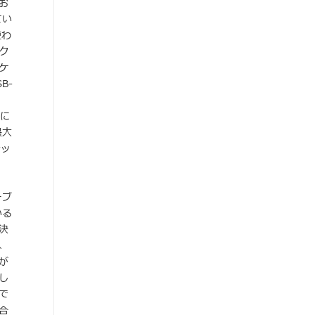
お
てい
使わ
ク
ケ
B-
元に
最大
レッ
ーブ
いる
決
、
が
し
で
合