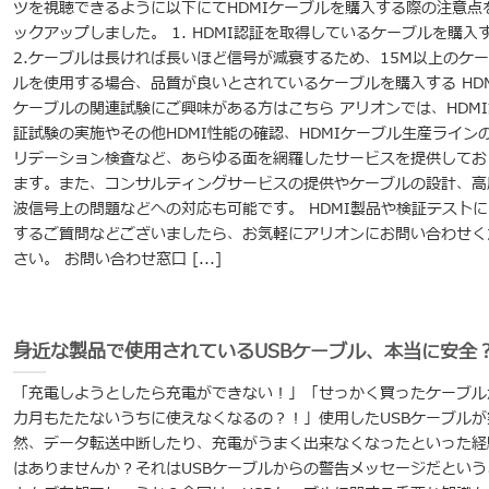
ツを視聴できるように以下にてHDMIケーブルを購入する際の注意点
ックアップしました。 1. HDMI認証を取得しているケーブルを購入
2.ケーブルは長ければ長いほど信号が減衰するため、15M以上のケ
ルを使用する場合、品質が良いとされているケーブルを購入する HDM
ケーブルの関連試験にご興味がある方はこちら アリオンでは、HDMI
証試験の実施やその他HDMI性能の確認、HDMIケーブル生産ライン
リデーション検査など、あらゆる面を網羅したサービスを提供してお
ます。また、コンサルティングサービスの提供やケーブルの設計、高
波信号上の問題などへの対応も可能です。 HDMI製品や検証テストに
するご質問などございましたら、お気軽にアリオンにお問い合わせく
さい。 お問い合わせ窓口 [...]
身近な製品で使用されているUSBケーブル、本当に安全
「充電しようとしたら充電ができない！」「せっかく買ったケーブル
カ月もたたないうちに使えなくなるの？！」使用したUSBケーブルが
然、データ転送中断したり、充電がうまく出来なくなったといった経
はありませんか？それはUSBケーブルからの警告メッセージだという