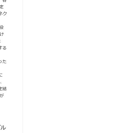
、各
定
ネク
ま
役
け
よ
する
った
に
、
定結
が
ブル