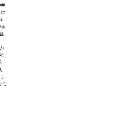
の寿
とは
ょ
ゆる
証
-
に力
能
が、
し
ーザ
けら