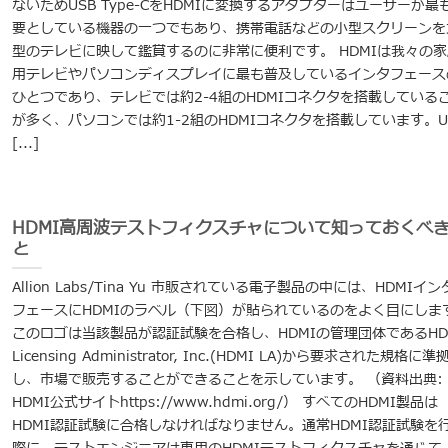
ないためUSB Type-CをHDMIに変換するアダプターはユーザーが最
要としている機器の一つでもあり、携帯電話などの小型スクリーンを
型のテレビに映して鑑賞するのに非常に便利です。 HDMIは我々の家
用テレビやパソコンディスプレイに最も普及しているインタフェース
ひとつであり、テレビでは約2-4組のHDMIコネクタを搭載している
が多く、パソコンでは約1-2組のHDMIコネクタを搭載しています。U
[...]
HDMI高周波テストフィクスチャについて知っておくべ
と
Allion Labs/Tina Yu 市販されている電子製品の中には、HDMIイン
フェースにHDMIのラベル（下図）が貼られているのをよく目にしま
このロゴは当該製品が認証試験を合格し、HDMIの管理団体であるHD
Licensing Administrator, Inc.(HDMI LA)から要求された規格に準
し、市場で販売することができることを示しています。 （資料出典:
HDMI公式サイトhttps://www.hdmi.org/） すべてのHDMI製品は
HDMI認証試験に合格しなければなりません。通常HDMI認証試験を