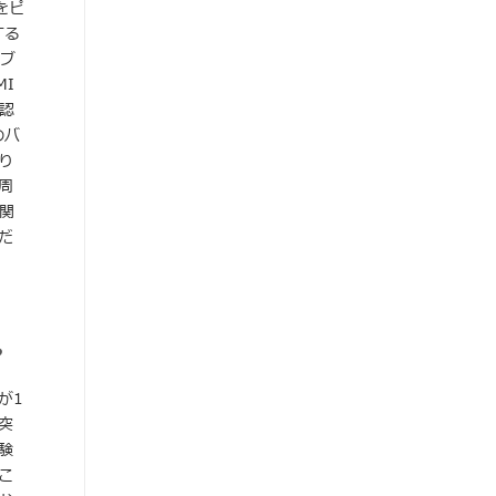
をピ
する
ーブ
I
認
のバ
り
周
関
だ
？
が1
突
験
こ