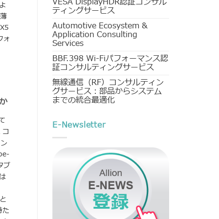
VESA DisplayHDR認証コンサル
よ
ティングサービス
最薄
Automotive Ecosystem &
X5
Application Consulting
フォ
Services
BBF.398 Wi-Fiパフォーマンス認
証コンサルティングサービス
無線通信（RF）コンサルティン
グサービス：部品からシステム
までの統合最適化
うか
いて
E-Newsletter
 コ
コン
e-
タブ
は
と
持た