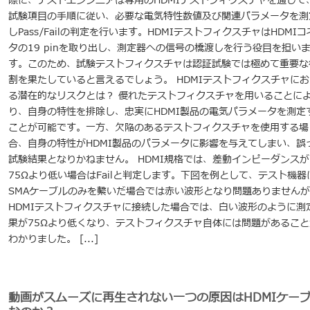
際に、テストエンジニアは専用のHDMIテストフィクスチャを通じて
試験項目の手順に従い、必要な電気特性数値及び関連パラメータを測
しPass/Failの判定を行います。HDMIテストフィクスチャはHDMIコ
タの19 pinを取り出し、測定器への信号の橋渡しを行う役目を担い
す。このため、試験テストフィクスチャは認証試験では極めて重要な
割を果たしていると言えるでしょう。 HDMIテストフィクスチャにお
る潜在的なリスクとは？ 優れたテストフィクスチャを用いることに
り、自身の特性を排除し、忠実にHDMI製品の電気パラメータを測定
ことが可能です。一方、欠陥のあるテストフィクスチャを使用する場
合、自身の特性がHDMI製品のパラメータに影響を与えてしまい、誤
試験結果となりかねません。 HDMI規格では、差動インピーダンスが
75Ωより低い場合はFailと判定します。下図を例として、テスト機器
SMAケーブルのみを繋いだ場合では赤い波形となり問題ありませんが
HDMIテストフィクスチャに接続した場合では、白い波形のように測
果が75Ωより低くなり、テストフィクスチャ自体には問題があること
わかりました。 [...]
動画がスムーズに再生されない一つの原因はHDMIケー