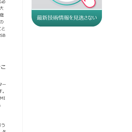
も必
大
庭
の
こと
SB
きこ
ター
す。
MI
拠
行う