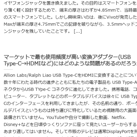
イヤフォンジャックを置き換えました。その目的はスマートフォンを
り薄く軽く設計するためで、端末の厚さはわずか4.85mmで、当時
のスマートフォンでした。しかし興味深いのは、後にVivoが発売した
Maxが端末の厚さ4.75mmでこの記録を破りながら、3.5mmヘッド
ンジャックを残していたことです。 [...]
マーケットで最も使用頻度が高い変換アダプター(USB
Type-C→HDMIなど)にはどのような問題があるのだろ
Allion Labs/Ralph Liao USB Type-CをHDMIに変換することにつ
数十年にわたる時代の進歩とともに私たちの電子製品も USB Type-A
ネクタからUSB TYpe-C コネクタに進化してきました。携帯電話、
ピューター、タブレットなどのポータブルデバイスは徐々に USB Typ
Cのインターフェースを利用してきましたが、その名前の通り、ポー
ルデバイスというものは持ち運びに特化しているため視聴用の大画面
装備されていません。YouTubeや自分で撮影した動画、Netflix、
Disney+などを日頃ゆっくりソファに座って見たいユーザーからする
あまり適してはいません。そして市販のテレビは通常DisplayPortを