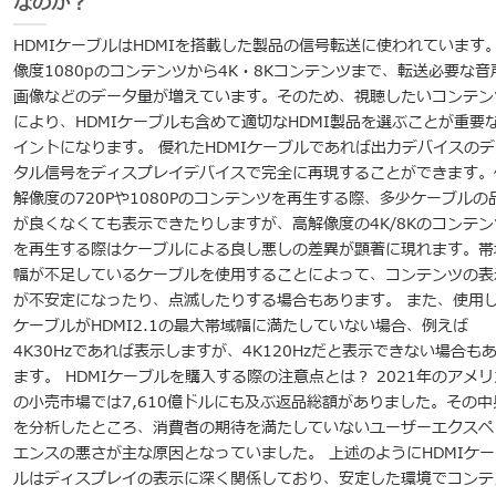
なのか？
HDMIケーブルはHDMIを搭載した製品の信号転送に使われています
像度1080pのコンテンツから4K・8Kコンテンツまで、転送必要な音
画像などのデータ量が増えています。そのため、視聴したいコンテン
により、HDMIケーブルも含めて適切なHDMI製品を選ぶことが重要
イントになります。 優れたHDMIケーブルであれば出力デバイスのデ
タル信号をディスプレイデバイスで完全に再現することができます。
解像度の720Pや1080Pのコンテンツを再生する際、多少ケーブルの
が良くなくても表示できたりしますが、高解像度の4K/8Kのコンテン
を再生する際はケーブルによる良し悪しの差異が顕著に現れます。帯
幅が不足しているケーブルを使用することによって、コンテンツの表
が不安定になったり、点滅したりする場合もあります。 また、使用
ケーブルがHDMI2.1の最大帯域幅に満たしていない場合、例えば
4K30Hzであれば表示しますが、4K120Hzだと表示できない場合も
ます。 HDMIケーブルを購入する際の注意点とは？ 2021年のアメリ
の小売市場では7,610億ドルにも及ぶ返品総額がありました。その中
を分析したところ、消費者の期待を満たしていないユーザーエクスペ
エンスの悪さが主な原因となっていました。 上述のようにHDMIケー
ルはディスプレイの表示に深く関係しており、安定した環境でコンテ