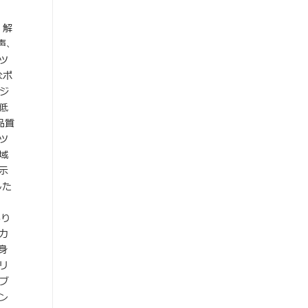
。解
声、
ツ
なポ
ジ
低
品質
ツ
域
示
した
あり
カ
身
リ
ブ
ン