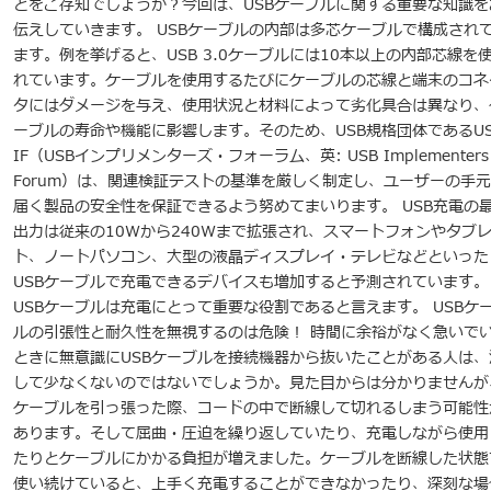
とをご存知でしょうか？今回は、USBケーブルに関する重要な知識を
伝えしていきます。 USBケーブルの内部は多芯ケーブルで構成され
ます。例を挙げると、USB 3.0ケーブルには10本以上の内部芯線を
れています。ケーブルを使用するたびにケーブルの芯線と端末のコネ
タにはダメージを与え、使用状況と材料によって劣化具合は異なり、
ーブルの寿命や機能に影響します。そのため、USB規格団体であるUS
IF（USBインプリメンターズ・フォーラム、英: USB Implementers
Forum）は、関連検証テストの基準を厳しく制定し、ユーザーの手
届く製品の安全性を保証できるよう努めてまいります。 USB充電の
出力は従来の10Wから240Wまで拡張され、スマートフォンやタブ
ト、ノートパソコン、大型の液晶ディスプレイ・テレビなどといった
USBケーブルで充電できるデバイスも増加すると予測されています。
USBケーブルは充電にとって重要な役割であると言えます。 USBケ
ルの引張性と耐久性を無視するのは危険！ 時間に余裕がなく急いで
ときに無意識にUSBケーブルを接続機器から抜いたことがある人は、
して少なくないのではないでしょうか。見た目からは分かりませんが
ケーブルを引っ張った際、コードの中で断線して切れるしまう可能性
あります。そして屈曲・圧迫を繰り返していたり、充電しながら使用
たりとケーブルにかかる負担が増えました。ケーブルを断線した状態
使い続けていると、上手く充電することができなかったり、深刻な場