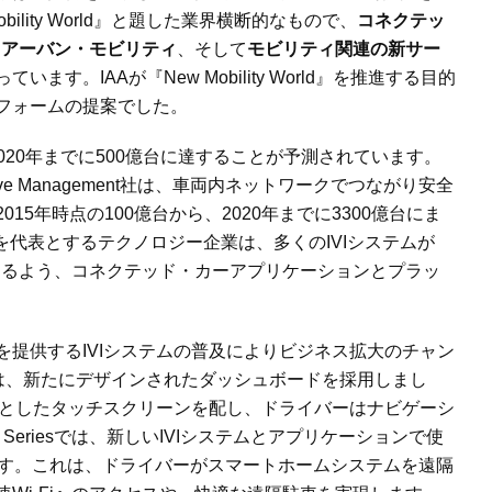
bility World
』と題した業界横断的なもので、
コネクテッ
、
アーバン・モビリティ
、そして
モビリティ関連の新サー
っています。
IAA
が『
New Mobility World
』を推進する目的
フォームの提案でした。
020
年までに
500
億台に達することが予測されています。
ive Management
社は、車両内ネットワークでつながり安全
2015
年時点の
100
億台から、
2020
年までに
3300
億台にま
を代表とするテクノロジー企業は、多くの
IVI
システムが
なるよう、コネクテッド・カーアプリケーションとプラッ
を提供する
IVI
システムの普及によりビジネス拡大のチャン
は、新たにデザインされたダッシュボードを採用しまし
としたタッチスクリーンを配し、ドライバーはナビゲーシ
Series
では、新しい
IVI
システムとアプリケーションで使
す。これは、ドライバーがスマートホームシステムを遠隔