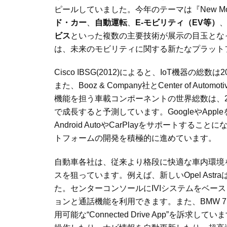
ピールしていました。今年のテーマは『
New Mo
ド・カー
、
自動運転
、
E-
モビリティ（
EV
等）
ビス
といった複数の主要技術が展示の目玉とな
は、未来のモビリティに関する新たなプラット
Cisco IBSG(2012)
によると、
IoT
機器の総数は
2
また、
Booz & Company
社と
Center of Automot
機能を担う車載コンポーネントの世界総数は、
で成長すると予測しています。
Google
や
Apple
Android Auto
や
CarPlay
をサポートすることに
トフォームの開発を積極的に進めています。
自動車各社は、従来より格段に快適な車内環境
スを狙っています。例えば、新しい
Opel Astra
た。センターコンソールに
IVI
システムをベース
ョンと通話機能を利用できます。また、
BMW 7 
用可能な
“Connected Drive App”
を訴求していま