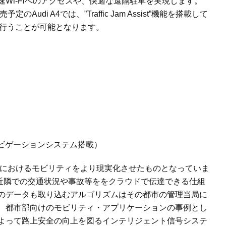
速
Wi-Fi
へのアクセスや、快適な遠隔駐車を実現します。
売予定の
Audi A4
では、
”Traffic Jam Assist”
機能を搭載して
行うことが可能となります。
ビゲーションシステム搭載）
におけるモビリティをより現実化させたものとなっていま
近隣での交通状況や事故等ををクラウドで伝達できる仕組
のデータも取り込むアルゴリズムはその都市の管理当局に
、都市部向けのモビリティ・アプリケーションの事例とし
よって路上安全の向上を図るインテリジェント信号システ