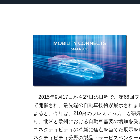
2015
年
9
月
17
日から
27
日の日程で、第
66
回フ
で開催され、最先端の自動車技術が展示されま
よると、今年は、
210
台のプレミアムカーが展
り、北米と欧州における自動車需要の増加を受
コネクティビティの革新に焦点を当てた展示を
ネクティビティ分野の製品・サービスベンダー