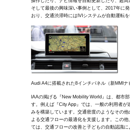
操作したり、ナビ情報を自動更新したり、超高
そして最後の興味深い事例として、
2017
年に発
おり、交通渋滞時には
IVI
システムが自動運転を
Audi A4
に搭載された
8
インチパネル（新
MMI
ナ
IAA
の掲げる『
New Mobility World
』は、都市部
す。例えば『
City App
』では、一般の利用者が
みを構築しています。交通密度のようなその他
よる交通フローの最適化を支援します。この他
ては、交通フローの改善と子どもの自動認識に