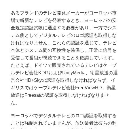
あるブランドのテレビ開発メーカーがヨーロッパ市
場で斬新なテレビを発表するとき、ヨーロッパの安
全規定認証試験に通過する必要があり、一方でシス
テム側としてデジタルテレビのロゴ認証も取得しな
ければなりません。これらの認証を通じて、テレビ
本体とシステム間の互換性を確保し、正常に信号を
受信して番組が視聴できることを確認しています。
たとえば、ドイツで販売されているテレビはケーブ
ルテレビ会社
KDG
および
UnityMedia
、衛星放送の運
営会社
HD+Sky
の認証を取得しなければならず、イ
ギリスではケーブルテレビ会社
FreeViewHD
、衛星
放送は
Freesat
の認証を取得しなければなりませ
ん。
ヨーロッパでデジタルテレビのロゴ認証を取得する
ことは強制されていませんが、放送業者は彼らの利