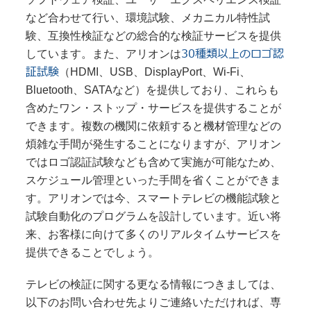
など合わせて行い、環境試験、メカニカル特性試
験、互換性検証などの総合的な検証サービスを提供
30
種類以上のロゴ認
しています。また、アリオンは
証試験
（
HDMI
、
USB
、DisplayPort、
Wi-Fi、
Bluetooth、SATA
など）を提供しており、これらも
含めたワン・ストップ・サービスを提供することが
できます。複数の機関に依頼すると機材管理などの
煩雑な手間が発生することになりますが、アリオン
ではロゴ認証試験なども含めて実施が可能なため、
スケジュール管理といった手間を省くことができま
す。アリオンでは今、スマートテレビの機能試験と
試験自動化のプログラムを設計しています。近い将
来、お客様に向けて多くのリアルタイムサービスを
提供できることでしょう。
テレビの検証に関する更なる情報につきましては、
以下のお問い合わせ先よりご連絡いただければ、専