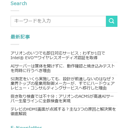
Search
最新記事
アリオンのいつでも即日対応サービス：わずか1日で
Intel® EVO™ワイヤレスオーディオ認証を取得
AIサーバーは筐体を開けずに、動作確認と焼き込みテスト
を同時に行うべき理由
SI測定をいくら実施しても、設計が前進しないのはなぜ？
業界トップの産業用制御メーカーが、すでにハードウェア
レビュー・コンサルティングサービスへ移行した理由
抜き取り検査では不十分：アリオンのACMSが高速AIサー
バー生産ラインに全数検査を実現
テレビのHDMI画面が点滅する？主な3つの原因と解決策を
徹底解説