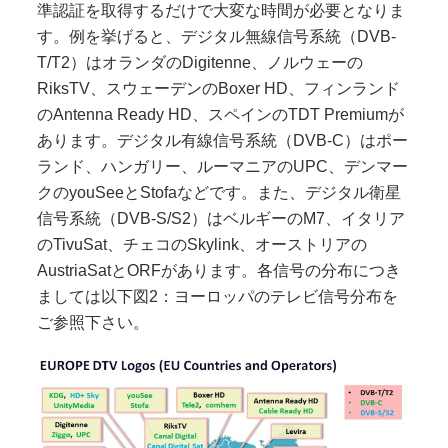
準認証を取得するだけで大変な時間が必要となりま
す。例を挙げると、デジタル無線信号系統（
DVB-
T/T2
）はオランダの
Digitenne
、ノルウェーの
RiksTV
、スウェーデンの
Boxer HD
、フィンランド
の
Antenna Ready HD
、スペインの
TDT Premium
が
あります。デジタル有線信号系統（
DVB-C
）はポー
ランド、ハンガリー、ルーマニアの
UPC
、デンマー
クの
youSee
と
Stofa
などです。また、デジタル衛星
信号系統（
DVB-S/S2
）はベルギーの
M7
、イタリア
の
TivuSat
、チェコの
Skylink
、オーストリアの
AustriaSat
と
ORF
があります。各信号の分布につき
ましては以下図
2
：ヨーロッパのテレビ信号分布を
ご参照下さい。