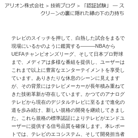
アリオン株式会社
技術ブログ
「認証試験」 ― ス
>
>
クリーンの裏に隠れた縁の下の力持ち
テレビのスイッチを押して、白熱した試合をまるで
現場にいるかのように鑑賞する
―――NBA
から
UEFA
チャンピオンズリーグ、そして日本プロ野球
まで、メディアは多様な番組を提供し、ユーザーは
これまで以上に豊富なエンターテイメントを享受し
ています。ありきたりな休息のシーンに見えます
が、その背景にはテレビメーカーが長年積み重ねて
きた技術革新が存在しています。かつてのアナログ
テレビから現在のデジタルテレビに至るまで進化の
道を歩み続け、新しい規格の開発を継続してきまし
た。これら規格の標準認証によりテレビがエンドユ
ーザーに提供する信号品質を確保します。本レポー
トでは、テレビのエコシステム、そして開発担当者