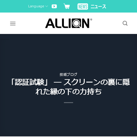
Skip
Language
to
content
技術ブログ
「認証試験」 ― スクリーンの裏に隠
れた縁の下の力持ち