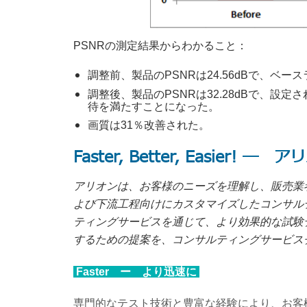
PSNRの測定結果からわかること：
調整前、製品のPSNRは24.56dBで、ベー
調整後、製品のPSNRは32.28dBで、設定
待を満たすことになった。
画質は31％改善された。
Faster, Better, Easie
アリオンは、お客様のニーズを理解し、販売業
よび下流工程向けにカスタマイズしたコンサル
ティングサービスを通じて、より効果的な試験
するための提案を、コンサルティングサービス
Faster
ー より迅速に
専門的なテスト技術と豊富な経験により、お客