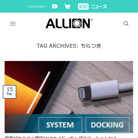
Skip
Language
to
content
TAG ARCHIVES:
ちらつき
15
Feb