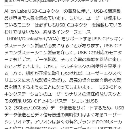
画面がちらつく原因はUSB-Cドッキングステーションか？
Allion Labs USB-Cコネクターの普及に伴い、USB-C関連製
品が市場で人気を集めています。しかし、ユーザーが使用し
ているモニターは必ずしもUSB-Cコネクターを搭載している
わけではないため、異なるインターフェース
（HDMI/DisplayPort/VGA）をサポートするUSB-Cドッキン
グステーション製品が必要になることがあります。USB-Cド
ッキングステーション製品を介して、USB-C非対応のモニタ
ーでもビデオ、データ転送、そして充電の機能を同時に楽し
むことができます。しかし、マルチタスクの利便性を享受す
る一方で、機能が正常に動作しなければ、ユーザーエクスペ
リエンスに大きな影響を及ぼし、最悪の場合は競合他社の製
品を購入するようなことになってしまいます。 USB-Cドッ
キングステーションのユーザーシナリオの潜在的なリスクと
その対策 USB-CドッキングステーションはUSB
3.2（5Gbps/10Gbps）データ伝送をサポートするため、USB
データ伝送とビデオ信号伝送の同時使用はよくあるユーザー
シナリオです。アリオンは多くの有名ブランドやODMメーカ
ーと協力した経験のなかで、このユーザーシナリオにおける