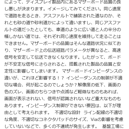
によって、ディスプレイ製品内にあるマザーボード品質の良
し悪しが決まります。イメージしてみてください。同じ速度
で道路を走るとき、アスファルトで舗装された道なのか、そ
れとも砂の道や砂利道かによって違いますし、同じアスファ
ルトの道だったとしても、車道のように広い道と人の半分の
幅しかない道では、それぞれ同じ速度を維持して走ることは
できません。マザーボードの品質はそんな道路状況に似てお
り、マザーボード上の伝送経路パラメータが異なると、高速
信号を安定して伝送できなくなります。したがって、ボード
が不安定な信号にさらされると、搭載された製品の品質と安
定性に影響してしまいます。 マザーボードインピーダンスの
違いが、これほど影響する！？ インピーダンスの制御が不適
切な場合、何が起こるのでしょうか？解像度の低下、画面の
色のズレ、画面のちらつきや点滅など軽微なものもあれば、
画面が表示されない、信号が認識されないなど重大なものも
あります。インピーダンス制御ができない要因は、以下が理
由として考えられます。 不適切な設計 ライン配線の不適切
な角度、不適切なコネクタパッドのサイズ、Viaの影響を考慮
していないなどで、多くの不連続が発生します。 基盤工場に