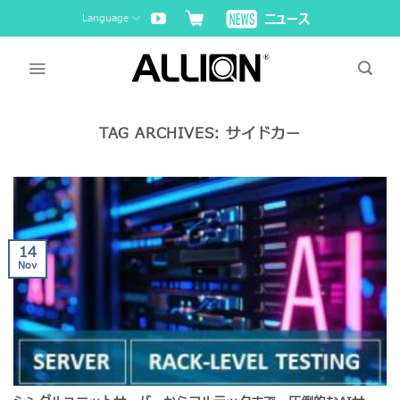
Skip
Language
to
content
TAG ARCHIVES:
サイドカー
14
Nov