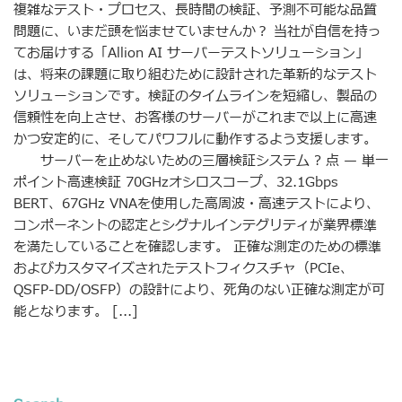
複雑なテスト・プロセス、長時間の検証、予測不可能な品質
問題に、いまだ頭を悩ませていませんか？ 当社が自信を持っ
てお届けする「Allion AI サーバーテストソリューション」
は、将来の課題に取り組むために設計された革新的なテスト
ソリューションです。検証のタイムラインを短縮し、製品の
信頼性を向上させ、お客様のサーバーがこれまで以上に高速
かつ安定的に、そしてパワフルに動作するよう支援します。
サーバーを止めないための三層検証システム ? 点 — 単一
ポイント高速検証 70GHzオシロスコープ、32.1Gbps
BERT、67GHz VNAを使用した高周波・高速テストにより、
コンポーネントの認定とシグナルインテグリティが業界標準
を満たしていることを確認します。 正確な測定のための標準
およびカスタマイズされたテストフィクスチャ（PCIe、
QSFP-DD/OSFP）の設計により、死角のない正確な測定が可
能となります。 [...]