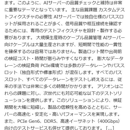
ます。このように、AIサーバーの品質チェックと維持は非常
に重要なテーマとなっています。 主な品質課題 カスタムテス
トフィクスチャの必要性 AIサーバーでは独自仕様のバススロ
ットが採用されることが多く、信号品質や相互接続を確認す
るためには、専用のテストフィクスチャを設計・製作する必
要があります。 大規模生産時のケーブル品質管理 AIサーバー
向けケーブルは大量生産されますが、短期間で性能の一貫性
を確保するのは容易ではありません。製造ロット間や出荷前
の検証コスト・時間が膨らみやすくなります。 膨大なデータ
レーンの検証負荷 PCIe環境では多数のデータレーンやバスス
ロット（独自形式や標準形式）が混在します。すべてのバス
スロット、すべてのデータレーンをテストし終えるには、従
来の手法では非常に多くの時間がかかります。 アリオンはこ
れらの課題に対し、次世代にも対応可能な以下のテストソリ
ューションを提供します。このソリューションにより、検証
期間を大幅に短縮し、製品の信頼性を高めるとともに、サー
バーの高速化・安定化・高いパフォーマンスを実現します。
また、PCIe Gen6、DDR5、高速イーサネット（400Gbps）
向けのテストサービスも併せて提供しております。 [...]