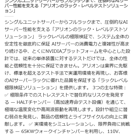
シングルユニットサーバーからフルラックまで、圧倒的なAIサー
バー性能を支える「アリオンのラック・レベルテストソリューシ
ョン」
シングルユニットサーバーからフルラックまで、圧倒的なAI
サーバー性能を支える「アリオンのラック・レベルテストソ
リューション」 ラックレベルの極限検証で、システム全体の
安定性を徹底的に保証 AIサーバーの消費電力と複雑性が高ま
り続ける中、とくにNVIDIAプラットフォームを中心とした設
計では、従来の単体装置に対するテストだけでは、全体の性
能と信頼性を十分に保証できません。アリオンは業界に先駆
け、標準を超えるテスト手法で実運用環境を再現し、お客様
のAIサーバーラックに優れた品質を保証する「ラックレベル
極限検証ソリューション」を提供します。 3つの主な特徴：
✅ 極限条件でのストレステストで潜在的なリスクを発見す
る — HALTチャンバー（高加速寿命テスト設備）を通じて、
極端な温度変化や高周波振動を再現します。設計や組立に潜
む弱点を発見し、製品の信頼性とライフサイクルの向上に貢
献します。 ✅ 実環境をシミュレーションし、限界負荷に挑戦
する — 65KWウォークインチャンバーを利用し、110V、