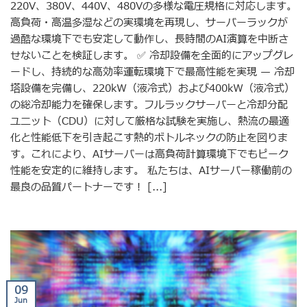
220V、380V、440V、480Vの多様な電圧規格に対応します。
高負荷・高温多湿などの実環境を再現し、サーバーラックが
過酷な環境下でも安定して動作し、長時間のAI演算を中断さ
せないことを検証します。 ✅ 冷却設備を全面的にアップグレ
ードし、持続的な高効率運転環境下で最高性能を実現 — 冷却
塔設備を完備し、220kW（液冷式）および400kW（液冷式）
の総冷却能力を確保します。フルラックサーバーと冷却分配
ユニット（CDU）に対して厳格な試験を実施し、熱流の最適
化と性能低下を引き起こす熱的ボトルネックの防止を図りま
す。これにより、AIサーバーは高負荷計算環境下でもピーク
性能を安定的に維持します。 私たちは、AIサーバー稼働前の
最良の品質パートナーです！ [...]
09
Jun