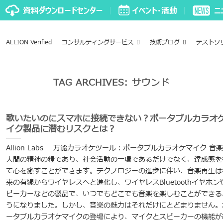
ALLION Verified
コンサルティングサービス
技術ブログ
テストソ
TAG ARCHIVES:
サウンド
歌いたいのにスマホに接続できない？ポータブルカラオ
イク製品に潜むリスクとは？
Allion Labs 万能カラオケツール：ポータブルカラオケマイク 音
人間の精神の糧であり、社会活動の一環であるだけでなく、達成感を
て心を癒すことができます。テクノロジーの進歩に伴い、音楽再生は
来の有線からワイヤレスへと進化し、ワイヤレスBluetoothイヤホン
ピーカーなどの製品で、いつでもどこでも音楽を楽しむことができる
うになりました。しかし、音楽の魅力はそれだけにとどまりません。
ータブルカラオケマイクの登場により、マイクとスピーカーの機能が