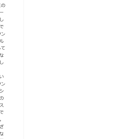
この
ー
し
で
ウン
ル
して
な
し
い
ウン
シ
の
ス
で
。
ざ
な