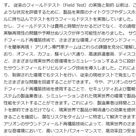
す。 従来のフィールドテスト（Field Test）の実施と制約 以前は、
ような状況を評価するために、製品を実際のナイトクラブやダンスホ
ルに持ち込んでテストを行うフィールドテストを実施していました。
かし、フィールドテストは費用と時間がかかるだけでなく、その過程
実験再現性の問題や予期せぬリスクが伴う可能性がありました。 サ
ドフィールド再構築技術で、さまざまな環境ノイズのサウンドフィー
ドを簡単再現！ アリオン専門家チームはこれらの課題を充分に理解
おり、オフィス、カフェ、騒々しい大通り、高速鉄道車両、ディスコ
ど、さまざまな現実世界の音環境をシミュレーションするように設計
たサウンドフィールドリビルディング技術を導入しました。これによ
り、制御された環境でもテストを行い、従来の現地テストで発生して
たさまざまな問題を回避することができます。 今や、アリオンのサ
ドフィールド再構築技術を使用することで、セキュリティおよび警報
ステムの製造業者は、シミュレーションされた現実世界の環境で製品
性能をテストすることができます。これにより、製造業者は時間とコ
トを節約できるだけでなく、現実世界で製品が期待通りの効果を提供
きることを確認し、潜在リスクをタイムリーに特定して解決できます
アリオンのサウンドフィールド再構築技術によって、現実世界のさま
まな音環境において、高いコストパフォーマンスで、高効率且つ安全