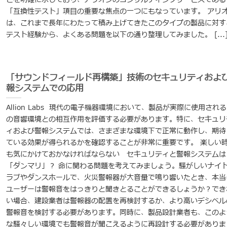
「互換性テスト」項目の重要な焦点の一つにもなっています。 アリ
は、これまで長年にわたって積み上げてきたこのタイプの製品に対す
テスト経験から、よくある問題を以下の通り整理してみました。 [...
「サウンドフィールド再構築」技術のセキュリティおよ
報システムでの応用
Allion Labs 現代の電子機器環境において、製品が実際に使用され
の音響環境との相互作用を評価する必要があります。特に、セキュリ
ィおよび警報システムでは、さまざまな環境下で正常に動作し、期待
ている効果が得られるかを確認することが非常に重要です。 楽しい
も気にかけておかなければならない セキュリティと警報システムは
「ダンマリ」？ 命に関わる問題を考えてみましょう。騒がしいナイ
ラブやダンスホールで、火災警報器が大音量で鳴り響いたとき、本当
ユーザーは警報音をはっきりと聞きとることができるしょうか？でき
い場合、建設業者は警報器の配置を再検討するか、より高いデシベル
警報音を検討する必要があります。同時に、製品設計業者も、このよ
な騒々しい環境でも警報音が聞こえるように再設計する必要がありま