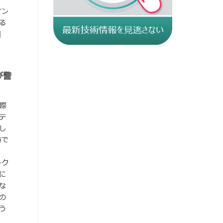
オン
る
]
び警
る際
テ
し
時で
トク
に
な
の
う