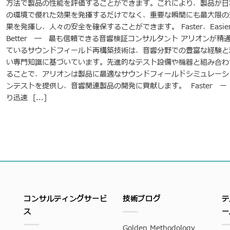
方法で製品の性能を評価することができます。これにより、製品が日
の環境で優れた効果を発揮するだけでなく、重要な瞬間にも最大限の
果を発揮し、人々の安全を確保することができます。 Faster、Easie
Better ― 最も信頼できる音響検証コンサルタント アリオンが精
ているサウンドフィールド再構築技術は、音響分野での豊富な経験と
い専門知識に基づいています。先進的なテスト設備や機器と組み合わ
ることで、アリオンは製品に最適なサウンドフィールドシミュレーシ
ンテストを提供し、音響関連製品の開発に貢献します。 Faster ー
り迅速 [...]
コンサルティングサービ
技術ブログ
テ
ス
ー
Golden Methodology