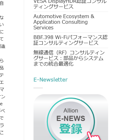
VESA DisplayHDR認証コンサル
自
ティングサービス
Automotive Ecosystem &
な
Application Consulting
い
Services
に
BBF.398 Wi-Fiパフォーマンス認
て
証コンサルティングサービス
製造
無線通信（RF）コンサルティン
グサービス：部品からシステム
ら
までの統合最適化
品
テ
E-Newsletter
エ
マ
オン
e
がペ
で
ラ
こ