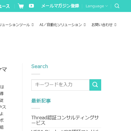
メールマガジン登録
Language
リューションツール
AI／自動化ソリューション
お問い合わせ
Search
ケマ
楽は
得
従
最新記事
やス
よ
Thread認証コンサルティングサ
ポ
ービス
組