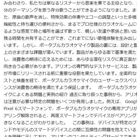
み合わさり、私たちは単なるリスナーから音楽を奏でる主役となり、
分のテーマソングを思う存分歌うことができるようになりました。ま
た、原曲の歌声を消し、特殊効果の伴奏やエコーの調整といった多様
機能性と持ち運びの便利さから、まるでプロ仕様のカラオケルームに
るような感覚で時と場所を選ばず歌って、親しい友達や家族と思い出
残る時間を共有することができ、これまでにない歌唱体験を生み出し
います。 しかし、ポータブルカラオケマイク製品の裏には、設計と
上のさまざまな課題が潜んでいます。製品があらゆる面で基準を満た
し、消費者の期待に応えるためには、あらゆる潜在リスクに真正面か
向き合う必要があります。アリオンの専門的なテストサービスは、製
が市場にリリースされる前に重要な役割を果たしています。全面的な
ストと検査を経て、ポータブルカラオケマイクのユーザーエクスペリ
ンスが消費者の期待を満たすよう保証します。 ポータブルカラオケ
イクによくある問題と実例の紹介 過去に取り扱った事例から、アリ
は注意が必要な特定の問題をいくつか発見しました。例えば、 Googl
Pixel 6スマートフォンで、ポータブルカラオケマイクの専用アプリ
アリング解除されると、再度スマートフォンでデバイスがペアリング
きなくなることがわかりました。 この事例は、デバイスが特定のブ
ンドやモデルのスマートデバイスとの間に互換性の問題を抱えている
とを明確に示しており、アリオンのコンサルティングサービスである