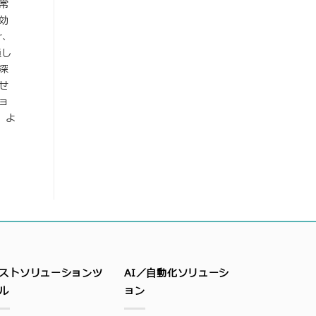
常
効
r、
通し
深
せ
ョ
 よ
ストソリューションツ
AI／自動化ソリューシ
ル
ョン