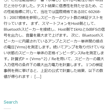
ら、この性能指標が一番「水増し」される可能性が高い項目
だと分かりました。テスト結果に信憑性を持たせるため、こ
の性能指標に対して、当社では国際規格であるIEC 60268-
5：2007規格を参照しスピーカーのワット数の検証テストを
行っています。 まず、スマートフォンをHost側として、
Bluetoothスピーカーを接続し、Host側で1kHzと0dBFSの信
号を出力し、音量を最大まで上げます。 次に、Bluetoothス
ピーカーに内蔵されているアンプとスピーカー単体間の接点
の電圧(Vrms)を測定します。続いてアンプを取り付けていな
い状態のスピーカー単体の定格インピーダンスReを測定しま
す。計算式P = (Vrms^2) / Reを用いて、スピーカーの最大
入力信号の条件下の最大出力電力を計算します。 1つの検証
事例を例に挙げると、上記の公式で計算した結果、以下の数
値が得られます： [...]
Search