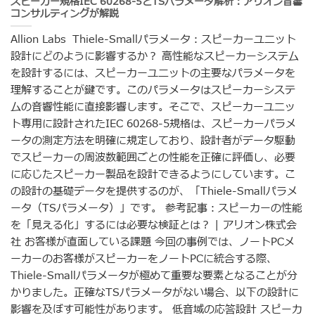
スピーカー規格IEC 60268-5とTSパラメータ解析：アリオン音響
コンサルティングが解説
Allion Labs Thiele-Smallパラメータ：スピーカーユニット
設計にどのように影響するか？ 高性能なスピーカーシステム
を設計するには、スピーカーユニットの主要なパラメータを
理解することが鍵です。このパラメータはスピーカーシステ
ムの音響性能に直接影響します。そこで、スピーカーユニッ
ト専用に設計されたIEC 60268-5規格は、スピーカーパラメ
ータの測定方法を明確に規定しており、設計者がデータ駆動
でスピーカーの周波数範囲ごとの性能を正確に評価し、必要
に応じたスピーカー製品を設計できるようにしています。こ
の設計の基礎データを提供するのが、「Thiele-Smallパラメ
ータ（TSパラメータ）」です。 参考記事：スピーカーの性能
を「見える化」するには必要な検証とは？ | アリオン株式会
社 お客様が直面している課題 今回の事例では、ノートPCメ
ーカーのお客様がスピーカーをノートPCに統合する際、
Thiele-Smallパラメータが極めて重要な要素となることが分
かりました。正確なTSパラメータがない場合、以下の設計に
影響を及ぼす可能性があります。 低音域の応答設計 スピーカ