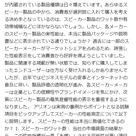
が内蔵されている製品種類は日々増えています。あらゆるス
ピーカー製品の中から、消費者が選択肢に入れて購入を考え
る決め手となっているのは、スピーカー製品のワット数や有
効帯域幅などにほかならないでしょう。しかし、各メーカー
のスピーカー製品の実性能は、本当に製品パッケージや説明
書などに表示されている通りでしょうか？ 過去には一部のス
ピーカーメーカーがマーケットシェアを占めるため、誇張し
た性能表示をして消費者から好評を得ようとしていました。
製品に関連する規範が無い状態では、知らずに購入してしま
ったエンドユーザーは仕方なく受け入れるしかありませんで
したが、近年ではビジネスモデルの変革とインターネットの
普及に伴い、製品評価の透明化が進み、各スピーカーメーカ
ーは企業としての信頼性やブランドイメージを気にかけ、次
第にスピーカー製品の電気音響性能の表示を重視するように
なりました。 アリオンは実測の事例からポイントとなる試験
項目をピックアップしてスピーカーの性能測定について以下
に説明します。 スピーカーの性能は本当に数値化できるの
か？ 1. スピーカーのワット数： 当社の市場調査の結果か