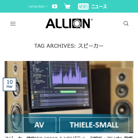
Skip
Language
to
content
TAG ARCHIVES:
スピーカー
10
Mar