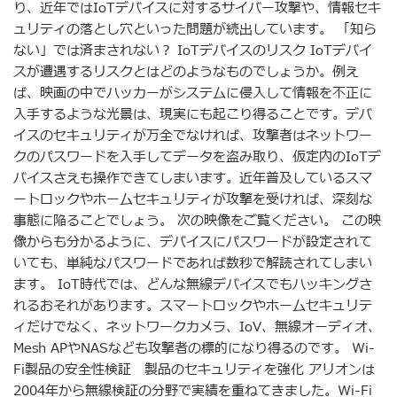
り、近年ではIoTデバイスに対するサイバー攻撃や、情報セキ
ュリティの落とし穴といった問題が続出しています。 「知ら
ない」では済まされない？ IoTデバイスのリスク IoTデバイ
スが遭遇するリスクとはどのようなものでしょうか。例え
ば、映画の中でハッカーがシステムに侵入して情報を不正に
入手するような光景は、現実にも起こり得ることです。デバ
イスのセキュリティが万全でなければ、攻撃者はネットワー
クのパスワードを入手してデータを盗み取り、仮定内のIoTデ
バイスさえも操作できてしまいます。近年普及しているスマ
ートロックやホームセキュリティが攻撃を受ければ、深刻な
事態に陥ることでしょう。 次の映像をご覧ください。 この映
像からも分かるように、デバイスにパスワードが設定されて
いても、単純なパスワードであれば数秒で解読されてしまい
ます。 IoT時代では、どんな無線デバイスでもハッキングさ
れるおそれがあります。スマートロックやホームセキュリテ
ィだけでなく、ネットワークカメラ、IoV、無線オーディオ、
Mesh APやNASなども攻撃者の標的になり得るのです。 Wi-
Fi製品の安全性検証 製品のセキュリティを強化 アリオンは
2004年から無線検証の分野で実績を重ねてきました。Wi-Fi