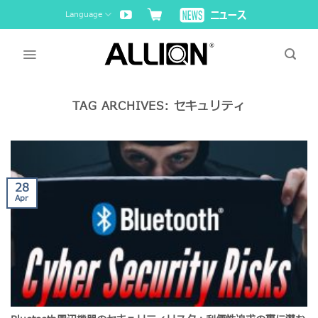
Skip
Language
to
content
TAG ARCHIVES:
セキュリティ
28
Apr