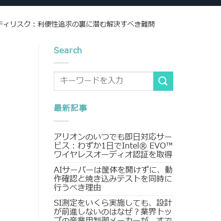
キュリティリスク：利便性追求の裏に潜む解決すべき難問
Search
最新記事
アリオンのいつでも即日対応サー
ビス：わずか1日でIntel® EVO™
ワイヤレスオーディオ認証を取得
AIサーバーは筐体を開けずに、動
作確認と焼き込みテストを同時に
行うべき理由
SI測定をいくら実施しても、設計
が前進しないのはなぜ？業界トッ
プの産業用制御メーカーが、すで