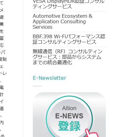
VESA DisplayHDR認証コンサル
て
ティングサービス
メ
Automotive Ecosystem &
避
Application Consulting
兼
Services
を
BBF.398 Wi-Fiパフォーマンス認
富
証コンサルティングサービス
応
無線通信（RF）コンサルティン
トパ
グサービス：部品からシステム
度制
までの統合最適化
ェ
トレ
E-Newsletter
、
電
計
イ
温
い、
内
る
ト条