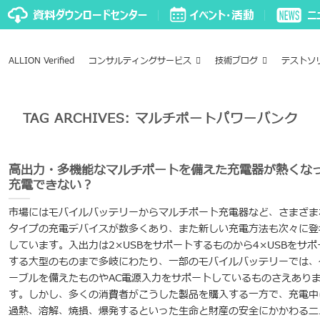
ALLION Verified
コンサルティングサービス
技術ブログ
テストソ
TAG ARCHIVES:
マルチポートパワーバンク
高出力・多機能なマルチポートを備えた充電器が熱くな
充電できない？
市場にはモバイルバッテリーからマルチポート充電器など、さまざま
タイプの充電デバイスが数多くあり、また新しい充電方法も次々に登
しています。入出力は2×USBをサポートするものから4×USBをサポ
する大型のものまで多岐にわたり、一部のモバイルバッテリーでは、
ーブルを備えたものやAC電源入力をサポートしているものさえあり
す。しかし、多くの消費者がこうした製品を購入する一方で、充電中
過熱、溶解、焼損、爆発するといった生命と財産の安全にかかわるニ