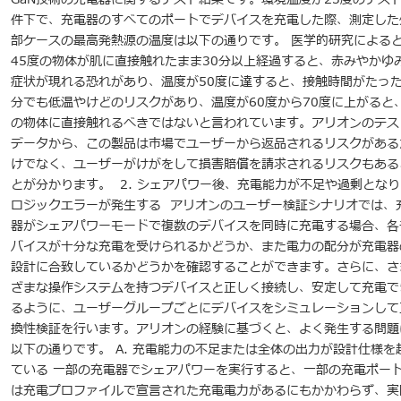
件下で、充電器のすべてのポートでデバイスを充電した際、測定した
部ケースの最高発熱源の温度は以下の通りです。 医学的研究による
45度の物体が肌に直接触れたまま30分以上経過すると、赤みやかゆ
症状が現れる恐れがあり、温度が50度に達すると、接触時間がたった
分でも低温やけどのリスクがあり、温度が60度から70度に上がると
の物体に直接触れるべきではないと言われています。アリオンのテス
データから、この製品は市場でユーザーから返品されるリスクがある
けでなく、ユーザーがけがをして損害賠償を請求されるリスクもある
とが分かります。 2. シェアパワー後、充電能力が不足や過剰となり
ロジックエラーが発生する アリオンのユーザー検証シナリオでは、
器がシェアパワーモードで複数のデバイスを同時に充電する場合、各
バイスが十分な充電を受けられるかどうか、また電力の配分が充電器
設計に合致しているかどうかを確認することができます。さらに、さ
ざまな操作システムを持つデバイスと正しく接続し、安定して充電で
るように、ユーザーグループごとにデバイスをシミュレーションして
換性検証を行います。アリオンの経験に基づくと、よく発生する問題
以下の通りです。 A. 充電能力の不足または全体の出力が設計仕様を
ている 一部の充電器でシェアパワーを実行すると、一部の充電ポー
は充電プロファイルで宣言された充電電力があるにもかかわらず、実