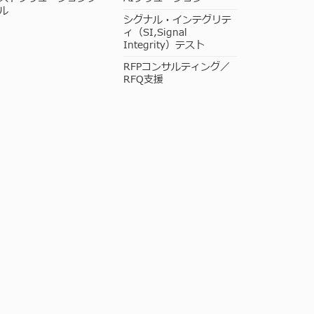
ル
シグナル・インテグリテ
ィ（SI,Signal
Integrity）テスト
RFPコンサルティング／
RFQ支援