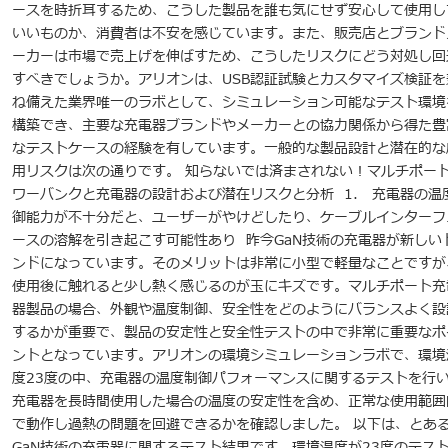
ースを時折耳するため、こうした製品を誰も気にせず安心して使用し
いいものか、消費者は不安を感じています。また、販売店とブランド
ーカーは市場で売上げを伸ばすため、こうしたリスクにどう対処し回
すべきでしょうか。アリオンは、USB認証試験とカスタマイズ検証を
ね備えた業界唯一のラボとして、シミュレーション可能なテスト環境
構築でき、主要な充電器ブランドやメーカーとの協力関係から得た豊
なテストケースの経験を有しています。一般的な製品設計と潜在的な
用リスクは次の通りです。 知らないでは済まされない！マルチポー
ワーバンクと充電器の設計および潜在リスクと分析 1. 充電器の温
御能力が不十分だと、ユーザーがやけどしたり、ケーブルインターフ
ースの溶解を引き起こす可能性あり 昨今GaN技術の充電器が新しい
ンドになっています。そのメリットは非常に小型で軽量なことですが
使用後に触れると少し熱く感じるのが玉にキズです。マルチポート充
器製品の場合、外観や温度制御、安全性をどのようにバランスよく設
するかが重要で、製品の安定性と安全性テストの中で非常に重要なポ
ントとなっています。アリオンの環境シミュレーションラボで、環境
度23度の中、充電器の温度制御パフォーマンスに関するテストを行
充電器を長時間使用した場合の温度の安定性を含め、正常な使用範囲
で動作し過熱の問題を回避できるかを確認しました。 以下は、とあ
GaN技術の充電器に関するテスト結果です。環境温度が23度のテス