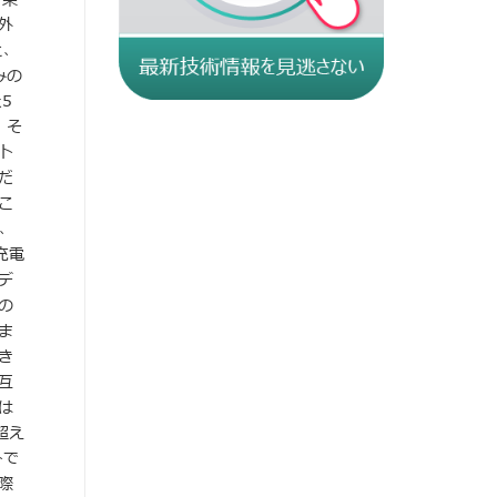
外
と、
みの
5
、そ
ト
だ
こ
、
充電
デ
の
ま
き
互
は
超え
トで
際