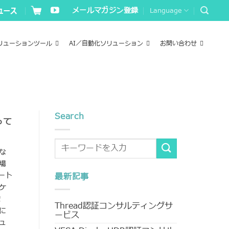
メールマガジン登録
Language
リューションツール
AI／自動化ソリューション
お問い合わせ
Search
って
な
場
ート
最新記事
ケ
ま
Thread認証コンサルティングサ
に
ービス
ュ