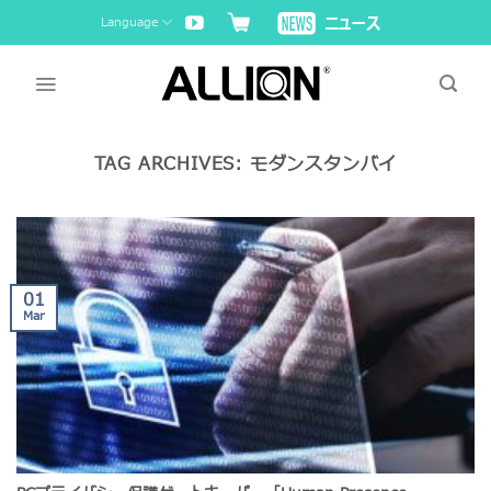
Skip
Language
to
content
TAG ARCHIVES:
モダンスタンバイ
01
Mar