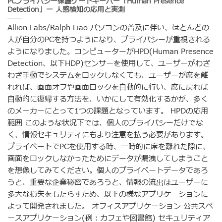
PCプライバシー保護ゲートキーパー「Human Presence
Detection」ー 人感検知の応用と実測
Allion Labs/Ralph Liao パソコンの普及に伴い、ほとんどの
人が自分のPCを持つようになり、プライバシーが重視される
ようになりました。コンピューターがHPD(Human Presence
Detection、以下HDP)センサーを使用して、ユーザーがわざ
わざ手動でシステムをロックしなくても、ユーザーが席を離
れれば、画面オフや画面ロックを自動的に行い、席に戻れば
自動的に復帰する方法を、いかにして有効化するかが、多く
のメーカーにとって1つの課題となっています。 HPDの応用
範囲 このような状況下では、個人のプライバシーだけでな
く、情報セキュリティにもより注意を払う必要があります。
プライベートでPCを使用する時、一時的に席を離れた隙に、
画面をロックしなかったためにデータが漏洩してしまうこと
を想像してみてください。個人のプライベートデータであろ
うと、重要な企業秘密であろうと、情報の流出はユーザーに
多大な損失をもたらすため、以下の様なアプリケーションに
よって開発されました。 オフィスアプリケーション 公共スペ
ースアプリケーション(例：カフェや図書館) セキュリティア