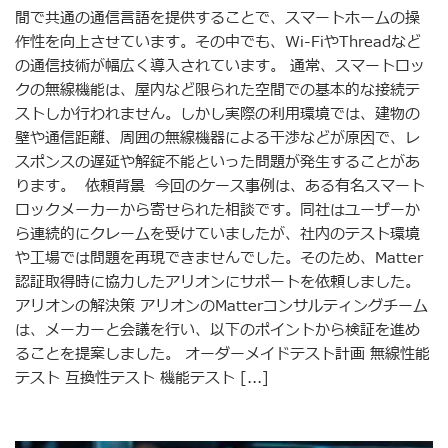
間で共通の通信言語を提供することで、スマートホームの操
作性を向上させています。その中でも、Wi-FiやThreadなど
の通信技術が幅広く導入されています。 通常、スマートロッ
クの無線機能は、屋内など限られた空間での基本的な接続テ
ストしか行われません。しかし実際の利用環境では、建物の
壁や通信距離、周囲の無線機器による干渉などが原因で、レ
スポンスの遅延や解錠不能といった問題が発生することがあ
ります。 依頼背景 今回のケース事例は、ある有名スマート
ロックメーカーから寄せられた相談です。同社はユーザーか
ら連続的にクレームを受けていましたが、社内のテスト環境
や工場では問題を再現できませんでした。そのため、Matter
認証取得時に協力したアリオンにサポートを依頼しました。
アリオンの解決策 アリオンのMatterコンサルティングチーム
は、メーカーと会議を行い、以下のポイントから検証を進め
ることを提案しました。 オーダーメイドテスト計画 無線性能
テスト 互換性テスト 機能テスト [...]