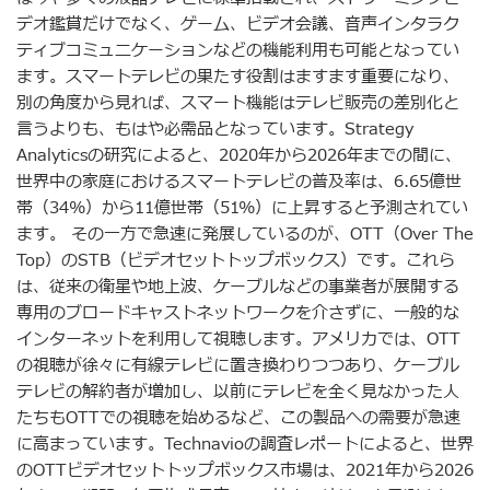
デオ鑑賞だけでなく、ゲーム、ビデオ会議、音声インタラク
ティブコミュニケーションなどの機能利用も可能となってい
ます。スマートテレビの果たす役割はますます重要になり、
別の角度から見れば、スマート機能はテレビ販売の差別化と
言うよりも、もはや必需品となっています。Strategy
Analyticsの研究によると、2020年から2026年までの間に、
世界中の家庭におけるスマートテレビの普及率は、6.65億世
帯（34%）から11億世帯（51%）に上昇すると予測されてい
ます。 その一方で急速に発展しているのが、OTT（Over The
Top）のSTB（ビデオセットトップボックス）です。これら
は、従来の衛星や地上波、ケーブルなどの事業者が展開する
専用のブロードキャストネットワークを介さずに、一般的な
インターネットを利用して視聴します。アメリカでは、OTT
の視聴が徐々に有線テレビに置き換わりつつあり、ケーブル
テレビの解約者が増加し、以前にテレビを全く見なかった人
たちもOTTでの視聴を始めるなど、この製品への需要が急速
に高まっています。Technavioの調査レポートによると、世界
のOTTビデオセットトップボックス市場は、2021年から2026