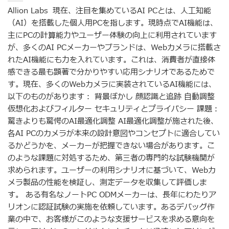
Allion Labs 現在、注目を集めているAI PCとは、人工知能
（AI）を搭載した個人用PCを指します。現時点でAI機能は、
主にPCの計算能力やユーザー体験の向上に利用されています
が、多くのAI PCメーカーやブランドは、Webカメラに搭載さ
れたAI機能にも力を入れています。これは、消費者が直接体
感できる最も顕著で分かりやすい応用シナリオであるためで
す。現在、多くのWebカメラに実装されているAI機能には、
以下のものがあります： 背景ぼかし 顔認識と追跡 自動調整
仮想化およびフィルター セキュリティとプライバシー 課題：
驚きよりも驚愕のAI最適化調整 AI最適化調整が施された後、
各AI PCのカメラが本来の設計意図やコンセプトに適合してい
るかどうかを、メーカーが把握できない場合があります。こ
のような課題に対処するため、第三者の専門的な試験機関が
求められます。ユーザーの利用シナリオに基づいて、Webカ
メラ製品の性能を検証し、測定データを収集して評価しま
す。 ある有名なノートPC ODMメーカーは、長年にわたりア
リオンに認証試験の実施を依頼しています。あるデバッグ作
業の中で、お客様がこのような支援サービスを求める意向を