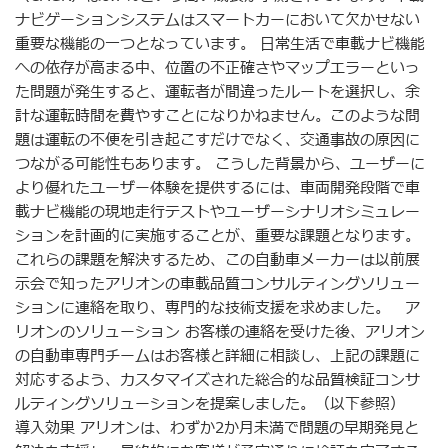
ナビゲーションシステムはスマートカーにおいて欠かせない
重要な機能の一つとなっています。 日常生活で車載ナビ機能
への依存が高まる中、位置の不正確さやマップエラーといっ
た問題が発生すると、運転者が間違ったルートを選択し、余
計な運転時間を費やすことになりかねません。このような問
題は運転の不便を引き起こすだけでなく、交通事故の原因に
つながる可能性もあります。 こうした背景から、ユーザーに
より優れたユーザー体験を提供するには、車両開発段階で車
載ナビ機能の現地走行テストやユーザーシナリオシミュレー
ションを計画的に実施することが、重要な課題となります。
これらの課題を解決するため、この自動車メーカーは以前展
示会で知ったアリオンの車載品質コンサルティングソリュー
ションに連絡を取り、専門的な技術支援を求めました。 ア
リオンのソリューション お客様の連絡を受けた後、アリオン
の自動車専門チームはお客様と詳細に相談し、上記の課題に
対応するよう、カスタマイズされた総合的な品質検証コンサ
ルティングソリューションを提案しました。（以下参照）
導入効果 アリオンは、わずか2か月未満で問題の早期発見と