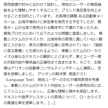
使用習慣や好みに合わせて設計し、現地のユーザーが車両機
能をより理解しやすくすることで、ブランド満足度を向上さ
せることを目的としています。 お客様の課題 ある自動車メー
カーは、台湾市場向けに新型車を発売する予定でしたが、開
発チームが台湾で使用される繁体字に不慣れであったため、
開発プロセスにおいて以下のような問題に直面しました。 車
載システムのテキストが、台湾特有の表現に適していない 翻
訳ミスがあり、原文の意味が正確に反映されていない 「細部
に宿る悪魔」とも言われるように、車載システムのローカラ
イズは単なるテキストの翻訳にとどまらず、車とユーザー間
の対話内容や意味論の正確性まで含まれます。そこで、お客
様はアリオンの自動車コンサルティングチームに連絡し、支
援を依頼しました。 アリオンの解決策 言語テスト
（Language Test） 現地ユーザーの文化や慣用表現を考慮
し、車載システムのテキスト内容をユーザーの使用状況に応
じてシミュレーションし、正確な理解と操作を保証します。
テキストや音声アシスタントの表現について、ローカライズ
の最適化案を提案します。 [...]