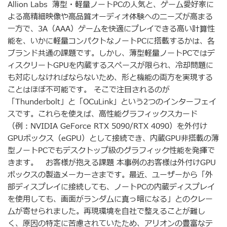
Allion Labs 薄型・軽量ノートPCの人気と、ゲーム愛好家に
よる高精細映像や高品質オーディオ体験へのニーズが高まる
一方で、3A（AAA）ゲームを快適にプレイできる高い計算性
能を、いかに軽量コンパクトなノートPCに搭載するかは、各
ブランド共通の課題です。しかし、薄型軽量ノートPCではデ
ィスクリートGPUを内蔵するスペースが限られ、冷却問題に
も対応しなければならないため、形と機能の両方を実現する
ことはほぼ不可能です。 そこで注目されるのが
「Thunderbolt」と「OCuLink」という2つのインターフェイ
スです。これらを使えば、高性能グラフィックスカード
（例：NVIDIA GeForce RTX 5090/RTX 4090）を外付け
GPUボックス（eGPU）として接続でき、内蔵GPU非搭載の薄
型ノートPCでもデスクトップ級のグラフィック性能を発揮で
きます。 お客様が抱える課題 本事例のお客様は外付けGPU
ボックスの製造メーカーさまです。最近、ユーザーから「外
部ディスプレイに接続しても、ノートPCの内蔵ディスプレイ
を使用しても、画面がランダムに真っ暗になる」とのクレー
ムが寄せられました。再現環境を自社で整えることが難し
く、原因の特定に苦慮されていたため、アリオンの豊富なテ