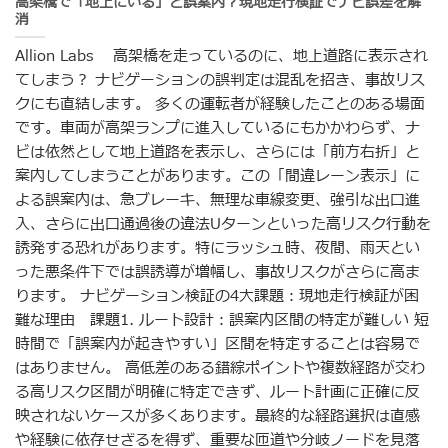
高架橋で「地上にいる」と誤案内？現地走行検証でナビ誤差を解
消
Allion Labs 高架橋を走っているのに、地上道路に表示され
てしまう？ ナビゲーションの誤判定は混乱を招き、事故リス
クにも直結します。 多くの運転者が経験したことのある場面
です。車両が高架ランプに進入しているにもかかわらず、ナ
ビは依然として地上道路を表示し、さらには「前方右折」と
案内してしまうことがあります。この「間違レーン表示」に
よる誤案内は、急ブレーキ、無理な車線変更、強引な出口進
入、さらに出口通過後の違法Uターンといった高リスク行動を
誘発する恐れがあります。特にラッシュ時、夜間、雨天とい
った悪条件下では誤誘導が増幅し、事故リスクがさらに高ま
ります。 ナビゲーション検証の4大課題：現地走行検証が困
難な理由 課題1. ルート設計：誤案内区間の特定が難しい 短
時間で「誤案内が起きやすい」区間を特定することは容易で
はありません。 高低差のある錯綜ポイントや複数経路が交わ
る高リスク区間が明確に特定できず、ルート計画に正確に反
映されないケースが多くあります。最終的な経路選択は直感
や経験に依存せざるを得ず、重要な匝道や分岐ノードを見落