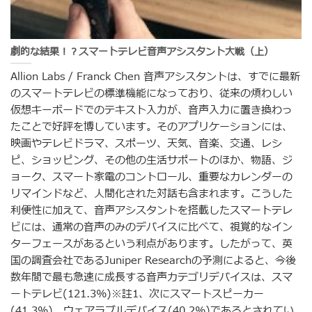
劇的な結果！？スマートテレビ音声アシスタント大戦（上）
Allion Labs / Franck Chen 音声アシスタントは、すでに最新
のスマートテレビの標準機能になっており、従来の煩わしい
仮想キーボードでのテキスト入力が、音声入力に置き換わっ
たことで好評を博しています。そのアプリケーションには、
映画やテレビドラマ、スポーツ、天気、音楽、交通、レシ
ピ、ショッピング、その他の生活サポートのほか、物語、ジ
ョーク、スマート家電のコントロール、重要なカレンダーの
リマインドなど、人間化された対話も含まれます。こうした
利便性に加えて、音声アシスタントを搭載したスマートテレ
ビには、通常の音声のみのデバイスに比べて、視覚的なイン
ターフェースがあるという利点があります。したがって、英
国の調査会社であるJuniper Researchの予測によると、今後
数年間で最も急速に成長する音声カテゴリデバイスは、スマ
ートテレビ(121.3%)※註1、次にスマートスピーカー
(41.3%)、ウェアラブルデバイス(40.2%)であるとされてい