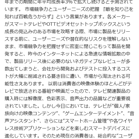
年までの期間に年平均成長率3％で拡大し続けると予測されて
います。 市場競争力とユーザーニーズの把握 『敵を知り己を
知れば百戦危うからず』という言葉があります。各メーカー
がスマートテレビやOTTビデオセットトップボックスという
成長の見込みのある市場を攻略する際、市場に製品をリリー
スする前に、ユーザーニーズや潜在的なリスクを理解しない
まま、市場競争力を把握せずに密室に閉じこもって製品を開
発すると、昨今のインターネットによる急速な情報拡散の中
で、製品リリース後に必要のないネガティブなレビューが多
数出てしまうと、会社から開発およびテストに投入するコス
トが大幅に削減される憂き目に遭い、市場から淘汰される可
能性さえあります。 以前は消費者の映像体験のほとんどがテ
レビで放送される番組や映画だったので、テレビ関連製品の
購入時には解像度、色彩表示、音声出力の品質などが重要視
されていました。しかし今日においては、テレビが”個人/家
族向けの映像コンテンツ”、”ゲームエンターテイメント”、”音
声アシスタント”、さらには”スマートホーム管理”や各ワイヤ
レス技術アプリケーションなどを楽しむスマートデバイスに
進化しています。そのため現在の消費者は、総合的な”ユーザ