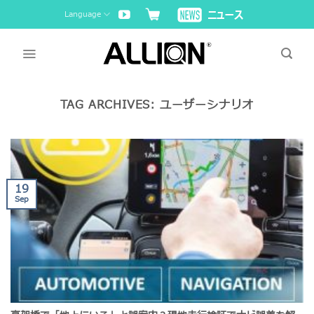
Skip
Language
to
content
TAG ARCHIVES:
ユーザーシナリオ
19
Sep