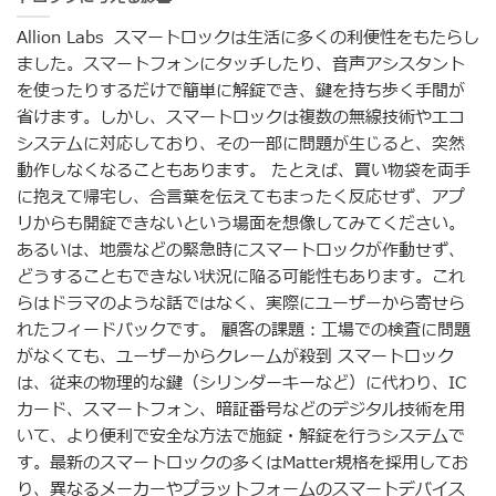
Allion Labs スマートロックは生活に多くの利便性をもたらし
ました。スマートフォンにタッチしたり、音声アシスタント
を使ったりするだけで簡単に解錠でき、鍵を持ち歩く手間が
省けます。しかし、スマートロックは複数の無線技術やエコ
システムに対応しており、その一部に問題が生じると、突然
動作しなくなることもあります。 たとえば、買い物袋を両手
に抱えて帰宅し、合言葉を伝えてもまったく反応せず、アプ
リからも開錠できないという場面を想像してみてください。
あるいは、地震などの緊急時にスマートロックが作動せず、
どうすることもできない状況に陥る可能性もあります。これ
らはドラマのような話ではなく、実際にユーザーから寄せら
れたフィードバックです。 顧客の課題：工場での検査に問題
がなくても、ユーザーからクレームが殺到 スマートロック
は、従来の物理的な鍵（シリンダーキーなど）に代わり、IC
カード、スマートフォン、暗証番号などのデジタル技術を用
いて、より便利で安全な方法で施錠・解錠を行うシステムで
す。最新のスマートロックの多くはMatter規格を採用してお
り、異なるメーカーやプラットフォームのスマートデバイス