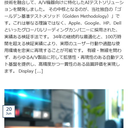
技術を融合して、A/V機器向けに特化したAIテストソリューシ
ョンを開発しました。 その中核となるのが、当社独自の「ゴ
ールデン基準テストメソッド（Golden Methodology）」で
す。これは単なる理論ではなく、Apple、Google、HP、Dell
といったグローバルリーディングカンパニーに採用された、
実績ある検証手法です。 34年の継続的な最適化と、100万時
間を超える検証実績により、実際のユーザー行動や過酷な使
用環境を忠実に再現することが可能です。 有線・無線を問わ
ず、あらゆるA/V製品に対して拡張性・再現性のある自動テス
ト基盤を提供し、高精度かつ一貫性のある品質評価を実現し
ます。 Display [...]
20
Jun