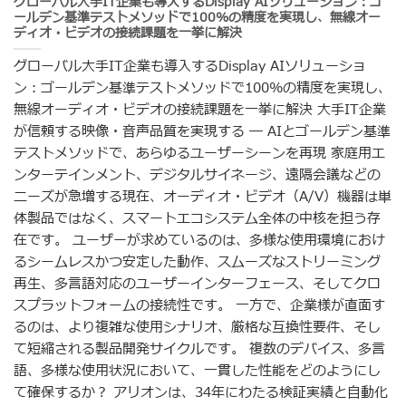
グローバル大手IT企業も導入するDisplay AIソリューション：ゴ
ールデン基準テストメソッドで100%の精度を実現し、無線オー
ディオ・ビデオの接続課題を一挙に解決
グローバル大手IT企業も導入するDisplay AIソリューショ
ン：ゴールデン基準テストメソッドで100%の精度を実現し、
無線オーディオ・ビデオの接続課題を一挙に解決 大手IT企業
が信頼する映像・音声品質を実現する ― AIとゴールデン基準
テストメソッドで、あらゆるユーザーシーンを再現 家庭用エ
ンターテインメント、デジタルサイネージ、遠隔会議などの
ニーズが急増する現在、オーディオ・ビデオ（A/V）機器は単
体製品ではなく、スマートエコシステム全体の中核を担う存
在です。 ユーザーが求めているのは、多様な使用環境におけ
るシームレスかつ安定した動作、スムーズなストリーミング
再生、多言語対応のユーザーインターフェース、そしてクロ
スプラットフォームの接続性です。 一方で、企業様が直面す
るのは、より複雑な使用シナリオ、厳格な互換性要件、そし
て短縮される製品開発サイクルです。 複数のデバイス、多言
語、多様な使用状況において、一貫した性能をどのようにし
て確保するか？ アリオンは、34年にわたる検証実績と自動化