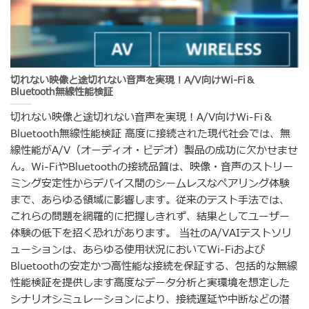
切れない映像と途切れない音声を実現！A/V向けWi-Fi＆
Bluetooth無線性能検証
切れない映像と途切れない音声を実現！A/V向けWi-Fi＆
Bluetooth無線性能検証 高度に接続された現代社会では、無
線性能がA/V（オーディオ・ビデオ）製品の成功に欠かせませ
ん。Wi-FiやBluetoothの接続品質は、映像・音声のストリー
ミング安定性からデバイス間のシームレスなペアリング体験
まで、あらゆる領域に影響します。従来のテスト手法では、
これらの問題を網羅的に把握しきれず、結果としてユーザー
体験の低下を招く恐れがあります。 当社のA/VAIテストソリ
ューションは、あらゆる使用状況においてWi-Fiおよび
Bluetoothの安定かつ高性能な接続を保証する、包括的な無線
性能検証を提供します高度なデータ分析と実環境を想定した
シナリオシミュレーションにより、接続遅延や中断などの潜