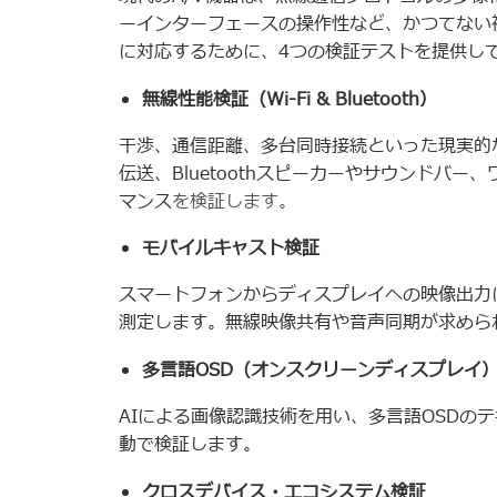
ーインターフェースの操作性など、かつてない
に対応するために、4つの検証テストを提供し
無線性能検証（Wi-Fi & Bluetooth）
干渉、通信距離、多台同時接続といった現実的
伝送、Bluetoothスピーカーやサウンドバ
マンス
を検証します。
モバイルキャスト検証
スマートフォンからディスプレイへの映像出力
測定します。無線映像共有や音声同期が求めら
多言語OSD（オンスクリーンディスプレイ
AIによる画像認識技術を用い、多言語OSDの
動で検証します。
クロスデバイス・エコシステム検証