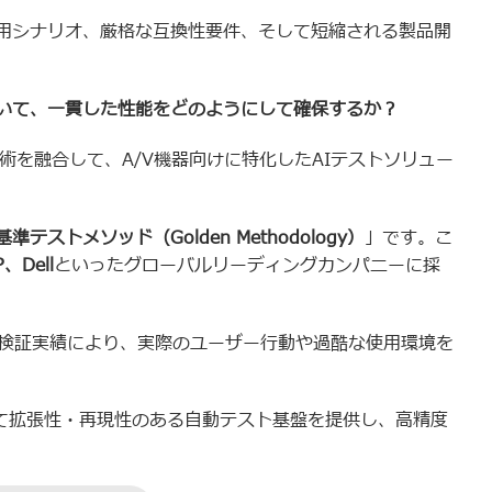
用シナリオ、厳格な互換性要件、そして短縮される製品開
いて、一貫した性能をどのようにして確保するか？
術を融合して、A/V機器向けに特化したAIテストソリュー
基準テストメソッド（
Golden Methodology
）
」です。こ
P
、
Dell
といったグローバルリーディングカンパニーに採
る検証実績により、実際のユーザー行動や過酷な使用環境を
して拡張性・再現性のある自動テスト基盤を提供し、高精度