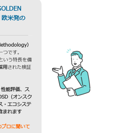
LDEN
？欧米発の
hodology）
一つです。
という特長を備
採用
された検証
th）性能評価、ス
SD（オンスク
ス・エコシステ
含まれます
のプロに聞いて