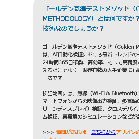
ゴールデン基準テストメソッド（GO
METHODOLOGY）とは何ですか
技術なのでしょうか？
ゴールデン基準テストメソッド（Golden Met
は、AI自動化検証
における最新トレンドの
24時間365日
稼働、
高効率
、そして
高精度
えるだけでなく、
世界有数の大手企業にも
手法です。
検証範囲には、
無線（Wi-Fi & Bluetoo
マートフォンからの映像出力検証、多言語O
リーンディスプレイ）検証、クロスデバイ
ム検証、実環境のシミュレーションなどが
>>>
質問があれば、
こちらから
アリオン