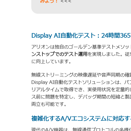
みよう！
<<<
Display AI自動化テスト：24時間
アリオンは独自のゴールデン基準テストメソッ
ンストップでのテスト運用
を実現しました。従
に向上しています。
無線ストリーミングの映像遅延や音声同期の確
Display AI自動化テストソリューション
リアルタイムで取得でき、実使用状況を定量的
ス前に問題を特定し、デバッグ期間の短縮と製
両立も可能です。
複雑化するA/Vエコシステムに対応す
現代のA/V機器は、無線通信プロトコルの多