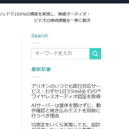
メソッドで100%の精度を実現し、無線オーディオ・
ビデオの接続課題を一挙に解決
Search
最新記事
アリオンのいつでも即日対応サー
ビス：わずか1日でIntel® EVO™
ワイヤレスオーディオ認証を取得
AIサーバーは筐体を開けずに、動
作確認と焼き込みテストを同時に
行うべき理由
SI測定をいくら実施しても、設計