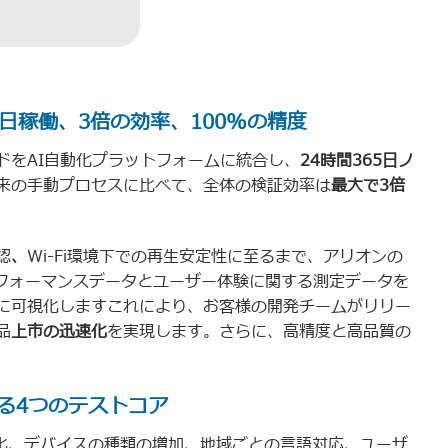
365日稼働、3倍の効率、100%の精度
ドをAI自動化プラットフォームに統合し、
24
時間
365
日ノ
来の手動プロセスに比べて、全体の検証効率は
最大で
3
倍
認
、
Wi-Fi環境下での再生安定性に至るまで、アリオンの
は、パフォーマンスデータとユーザー体験に関する測定データを
に可視化しますこれにより、お客様の開発チームがリリー
品
上市の迅速化
を実現します。さらに、高精度と高品質の
る4つのテストコア
様化、デバイスの種類の増加、地域ごとの言語対応、ユーザ