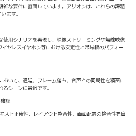
複雑な要件に直面しています。アリオンは、これらの課題
ています。
な使用シナリオを再現し、映像ストリーミングや無線映像
ー、ワイヤレスイヤホン等における安定性と帯域幅のパフォー
において、遅延、フレーム落ち、音声との同期性を精密に
れるシーンに最適です。
）検証
テキスト正確性、レイアウト整合性、画面配置の整合性を自