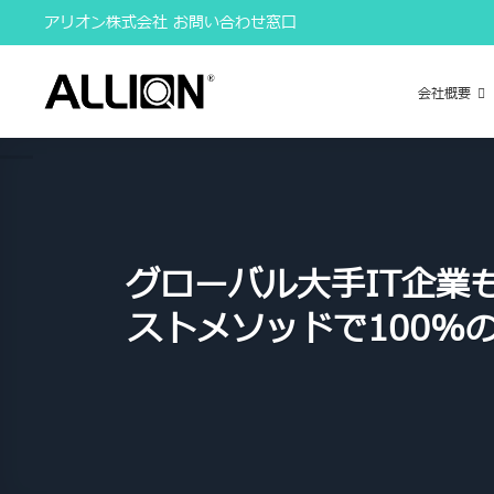
Skip
アリオン株式会社 お問い合わせ窓口
to
content
会社概要
グローバル大手IT企業も
ストメソッドで100%