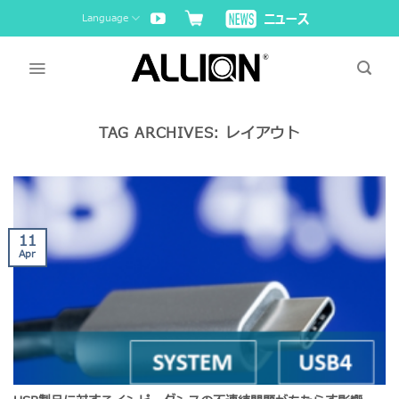
Skip
Language
to
content
TAG ARCHIVES:
レイアウト
11
Apr