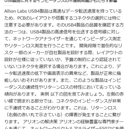
USB製品に対するインピーダンスの不連続問題がもたらす影響
Allion Labs USB4製品は高速なデータ転送速度を持っている
ため、PCBのレイアウトや搭載するコネクタの選択には特に
注意する必要があります。そのUSB4製品の品質を確認する方
法の一つは、USB4製品の高速信号を伝送する信号線に対し
て、ネットワークアナライザーを通じてインピーダンス測定
やリターンロス測定を行うことです。 開発段階で潜在的なリ
スク 一部のメーカーが自社製品を設計する際、レイアウトの
設計が仕様に従っていないか、予算の制約により認証されて
いないコネクタを選択する場合があります。これにより、デ
ータ転送速度の低下や画面表示の異常など、製品が正常に機
能しないおそれがあります。また、このような製品はインピ
ーダンスの連続性やリターンロスの特性において劣っている
傾向があります。 実例 以下の図を見てみましょう。左側の赤
い線で囲まれる部分では、コネクタのインピーダンスが非常
に不連続であることがわかります。これは、リターンロス
（右側の赤い丸で示さている）の障害が発生することに繋が
ります。 アリオンの解決策 アリオンの経験豊富な専門家チー
ムを通じて、ネットワークベクトルアナライザーE5071Cを使