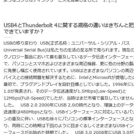
ようなコンサルティングサービスを提案しました。 1. [...]
USB4とThunderbolt 4に関する規格の違いはきちんと
できていますか？
USBの移り変わり USB(正式名称：ユニバーサル・シリアル・バス
Universal Serial Bus)は私たちの生活の至る所で見られます。現在
クノロジー製品において最も普及しているデータ伝送インターフェー
で、パソコンとスマホおよびさまざまな周辺機器、更に他の分野の製
に発展し幅広く使用されています。USBはさまざまなパソコンの周辺
バイスとの接続問題を解決するために、IntelとMicrosoftが提唱した
最初で、プラグアンドプレイを設計目標としていました。1996年にU
1.0が発表され、そのデータ伝送速度が1.5Mbps(Low-Speed)と
12Mbps(Full-Speed)でしたが、当時はまだ市場で普及していませ
した。 USB 2.0 2000年にUSB 2.0の時代となり、理論上のデー
送速度は480Mbpsとなり、USBインターフェースに対応しているパ
ンの普及に伴い、USBも徐々にパソコンの標準インターフェースとな
り、同時にこの時期は下図のように目まぐるしくさまざまなUSBイン
ーフェースが出始めた時期でした。 USB 3.0 2008年にUSB 3.0