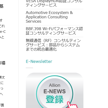
VESA DisplayHDR認証コンサル
ティングサービス
の基
Automotive Ecosystem &
Application Consulting
解す
Services
これ
BBF.398 Wi-Fiパフォーマンス認
-C
証コンサルティングサービス
みと
無線通信（RF）コンサルティン
グサービス：部品からシステム
までの統合最適化
E-Newsletter
市場
頑丈
別に
誇っ
ヘ
が置