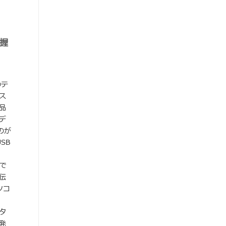
把握
のテ
ス
品
デ
のが
SB
んで
タ伝
ソコ
タ
が発