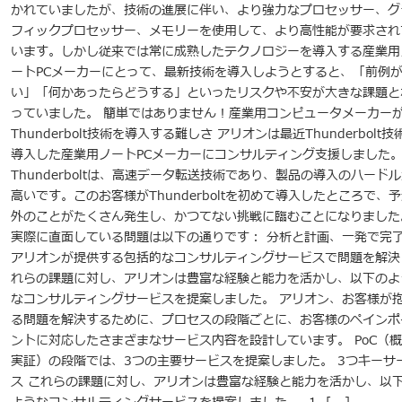
かれていましたが、技術の進展に伴い、より強力なプロセッサー、グ
フィックプロセッサー、メモリーを使用して、より高性能が要求され
います。しかし従来では常に成熟したテクノロジーを導入する産業用
ートPCメーカーにとって、最新技術を導入しようとすると、「前例
い」「何かあったらどうする」といったリスクや不安が大きな課題と
っていました。 簡単ではありません！産業用コンピュータメーカー
Thunderbolt技術を導入する難しさ アリオンは最近Thunderbolt技
導入した産業用ノートPCメーカーにコンサルティング支援しました
Thunderboltは、高速データ転送技術であり、製品の導入のハード
高いです。このお客様がThunderboltを初めて導入したところで、
外のことがたくさん発生し、かつてない挑戦に臨むことになりました
実際に直面している問題は以下の通りです： 分析と計画、一発で完
アリオンが提供する包括的なコンサルティングサービスで問題を解決
れらの課題に対し、アリオンは豊富な経験と能力を活かし、以下のよ
なコンサルティングサービスを提案しました。 アリオン、お客様が
る問題を解決するために、プロセスの段階ごとに、お客様のペインポ
ントに対応したさまざまなサービス内容を設計しています。 PoC（
実証）の段階では、3つの主要サービスを提案しました。 3つキーサ
ス これらの課題に対し、アリオンは豊富な経験と能力を活かし、以