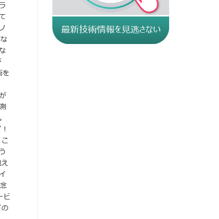
ラ
て
ノ
がな
な
が
術を
。
ルが
予測
。
了！
 こ
う
抱え
イ
概念
ービ
下の