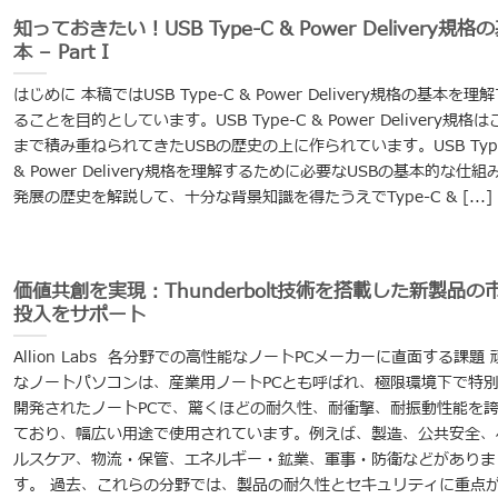
知っておきたい！USB Type-C & Power Delivery規格
本 – Part I
はじめに 本稿ではUSB Type-C & Power Delivery規格の基本を理
ることを目的としています。USB Type-C & Power Delivery規格は
まで積み重ねられてきたUSBの歴史の上に作られています。USB Type
& Power Delivery規格を理解するために必要なUSBの基本的な仕組
発展の歴史を解説して、十分な背景知識を得たうえでType-C & [...]
価値共創を実現：Thunderbolt技術を搭載した新製品の
投入をサポート
Allion Labs 各分野での高性能なノートPCメーカーに直面する課題 
なノートパソコンは、産業用ノートPCとも呼ばれ、極限環境下で特
開発されたノートPCで、驚くほどの耐久性、耐衝撃、耐振動性能を
ており、幅広い用途で使用されています。例えば、製造、公共安全、
ルスケア、物流・保管、エネルギー・鉱業、軍事・防衛などがありま
す。 過去、これらの分野では、製品の耐久性とセキュリティに重点