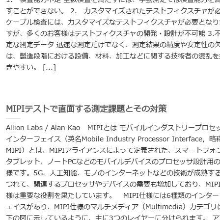
すことができない。 2. カスタマイズされたテストフィクスチャが
ケーブル検査には、カスタマイズなテストフィクスチャが必要となり
すが、多くのお客様はテストフィクスチャの開発・設計が不可能 3.
定な測定データ 迅速な測定だけでなく、測定結果の精度や安定性の
は、製造段階における設備、材料、加工などに関する技術者の混乱を
きやすい。 [...]
MIPIテストで直面する測定課題とその対策
Allion Labs / Alan Kao MIPIとは モバイルインダストリープロセ
インターフェイス（英名Mobile Industry Processor Interface，略
MIPI）とは、MIPIアライアンスによって定義された、スマートフォ
タブレット、ノートPCなどのモバイルデバイスのプロセッサ設計用
様です。5G、人工知能、モノのインターネットなどの技術が成熟す
つれて、関連するプロセッサやデバイスの需要も増加しており、MIP
様は重要な役割を果たしています。 MIPI仕様には6種類のインター
ェイスがあり、MIPI仕様のマルチメディア（Multimedia）カテゴリ
下の図に示しているように、主に3つのレイヤーに分けられます。 ア