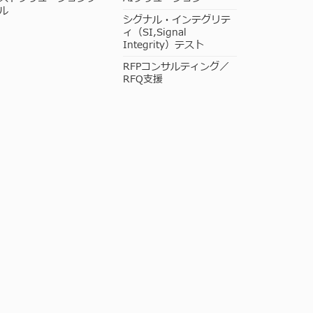
ル
シグナル・インテグリテ
ィ（SI,Signal
Integrity）テスト
RFPコンサルティング／
RFQ支援