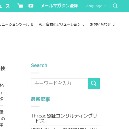
メールマガジン登録
Language
リューションツール
AI／自動化ソリューション
お問い合わせ
Search
数検
送ケ
？
ゆ
最新記事
ー
伝
Thread認証コンサルティングサ
新の
ービス
重