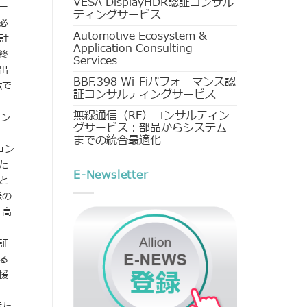
VESA DisplayHDR認証コンサル
ー
ティングサービス
必
Automotive Ecosystem &
計
Application Consulting
終
Services
出
BBF.398 Wi-Fiパフォーマンス認
徴で
証コンサルティングサービス
無線通信（RF）コンサルティン
イン
グサービス：部品からシステム
までの統合最適化
ョン
た
E-Newsletter
と
様の
・高
証
る
援
満た