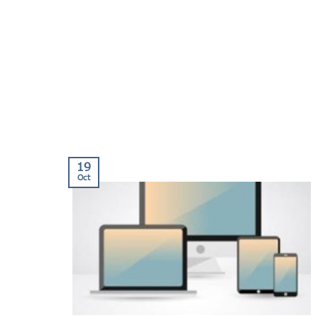
19
Oct