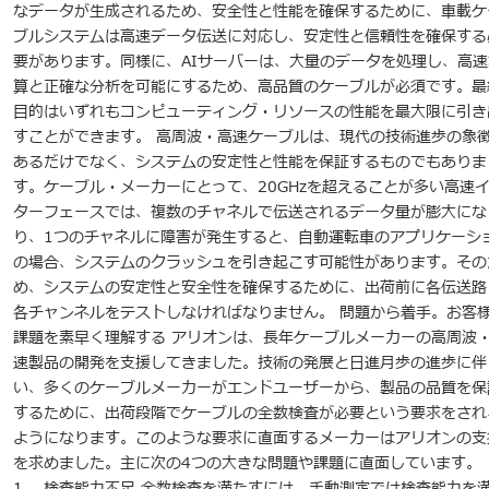
なデータが生成されるため、安全性と性能を確保するために、車載ケ
ブルシステムは高速データ伝送に対応し、安定性と信頼性を確保する
要があります。同様に、AIサーバーは、大量のデータを処理し、高速
算と正確な分析を可能にするため、高品質のケーブルが必須です。最
目的はいずれもコンピューティング・リソースの性能を最大限に引き
すことができます。 高周波・高速ケーブルは、現代の技術進歩の象
あるだけでなく、システムの安定性と性能を保証するものでもありま
す。ケーブル・メーカーにとって、20GHzを超えることが多い高速
ターフェースでは、複数のチャネルで伝送されるデータ量が膨大にな
り、1つのチャネルに障害が発生すると、自動運転車のアプリケーシ
の場合、システムのクラッシュを引き起こす可能性があります。その
め、システムの安定性と安全性を確保するために、出荷前に各伝送路
各チャンネルをテストしなければなりません。 問題から着手。お客
課題を素早く理解する アリオンは、長年ケーブルメーカーの高周波
速製品の開発を支援してきました。技術の発展と日進月歩の進歩に伴
い、多くのケーブルメーカーがエンドユーザーから、製品の品質を保
するために、出荷段階でケーブルの全数検査が必要という要求をされ
ようになります。このような要求に直面するメーカーはアリオンの支
を求めました。主に次の4つの大きな問題や課題に直面しています。
1. 検査能力不足 全数検査を満たすには、手動測定では検査能力を