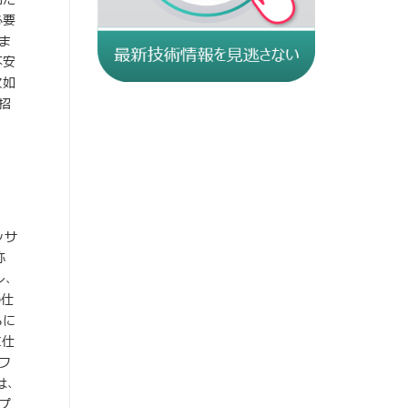
必要
ま
不安
欠如
招
ッサ
称
ン、
の仕
るに
I仕
フ
は、
プ