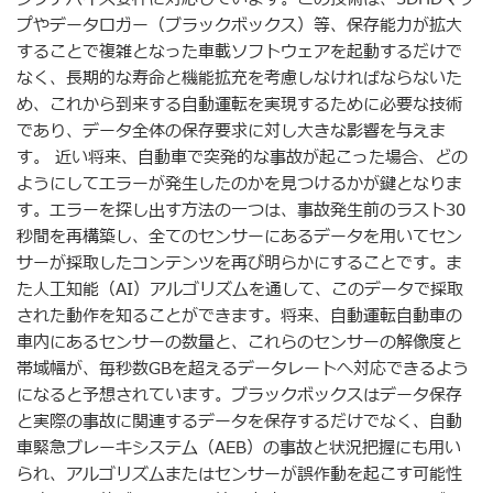
プやデータロガー（ブラックボックス）等、保存能力が拡大
することで複雑となった車載ソフトウェアを起動するだけで
なく、長期的な寿命と機能拡充を考慮しなければならないた
め、これから到来する自動運転を実現するために必要な技術
であり、データ全体の保存要求に対し大きな影響を与えま
す。 近い将来、自動車で突発的な事故が起こった場合、どの
ようにしてエラーが発生したのかを見つけるかが鍵となりま
す。エラーを探し出す方法の一つは、事故発生前のラスト30
秒間を再構築し、全てのセンサーにあるデータを用いてセン
サーが採取したコンテンツを再び明らかにすることです。ま
た人工知能（AI）アルゴリズムを通して、このデータで採取
された動作を知ることができます。将来、自動運転自動車の
車内にあるセンサーの数量と、これらのセンサーの解像度と
帯域幅が、毎秒数GBを超えるデータレートへ対応できるよう
になると予想されています。ブラックボックスはデータ保存
と実際の事故に関連するデータを保存するだけでなく、自動
車緊急ブレーキシステム（AEB）の事故と状況把握にも用い
られ、アルゴリズムまたはセンサーが誤作動を起こす可能性