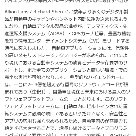
ハイエンドカーの車内ストレージデバイスをいかに設計すべきか
Allion Labs / Richard Shen ここ数年より多くのデジタル製
品が自動車のキャビンやボンネット内部に組み込まれるよう
になり、自動車デジタル製品の進歩が、テレマティクス・先
進運転支援システム（ADAS）・GPSカーナビ等、豊富な機能
を持つ情報エンターテイメントシステム（IVI）をリードする
時代に突入しました。 自動車アプリケーションには、信頼性
の高いメモリストレージテクノロジーが求められ、これによ
り現代における自動車システムの演算とデータ保存要求のサ
ポートし、また全てのアプリケーションと厳しい環境下での
完全な実行が可能となります。 典型的なハイエンドカーに
は、一台に2〜3億を超える行番号のソフトウェアコードが積
まれており（注釈1）、自動車は現在と未来における最大のソ
フトウェアプラットフォームの一つとなります。このソフト
ウェアプラットフォームは、自動車内にビルトインされた運
転システムに必須の項目であるというだけでなく、安全性と
アプリの応用も強く求められるため、自動車内の保存能力も
絶えず拡大させることで、増長し続けるデータとプログラミ
ングデバイス要件に対応しています。この技術は、3DHDマッ