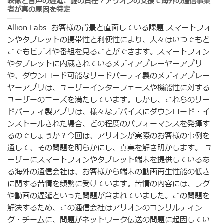
映像と音声の遅延、誰の責任？アリオンの支援で海外の通信事業
者が真の原因を特定
Allion Labs お客様の背景と直面している課題 スマートフォ
ンやタブレットの携帯性と利便性により、人々はいつでもど
こでもビデオや番組を見ることができます。スマートフォン
やタブレットに内蔵されているメディアプレーヤーアプリ
や、ダウンロード可能なサードパーティ製のメディアプレー
ヤーアプリは、ユーザーインターフェースや機能性に対する
ユーザーのニーズを満たしています。しかし、これらのサー
ドパーティ製アプリは、様々なデバイスにダウンロード・イ
ンストールされた場合、どの程度のパフォーマンスを発揮す
るのでしょうか？今回は、アリオンが実際のお客様の事例を
通して、その問題を明らかにし、真実を解き明かします。 ユ
ーザーにスマートフォンやタブレット端末を提供しているあ
る海外の通信会社は、お客様から端末の動画再生性能の低さ
に関する苦情を頻繁に受けています。苦情の内容には、ラグ
や動画の遅延といった問題が含まれていました。この問題を
解決するため、この通信会社はアリオンのコンサルティン
グ・チームに、問題がネットワーク伝送の問題に起因してい