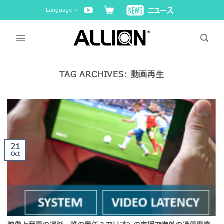
Skip
Language
to
content
TAG ARCHIVES:
動画再生
21
Oct