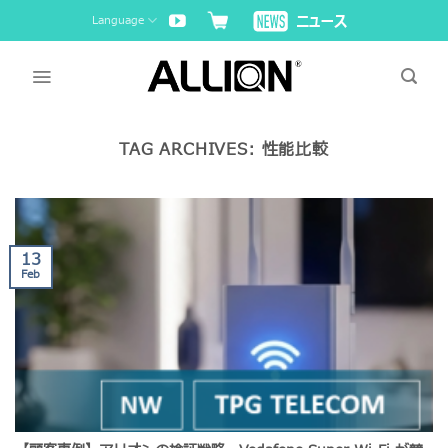
Skip
Language
to
content
TAG ARCHIVES:
性能比較
13
Feb