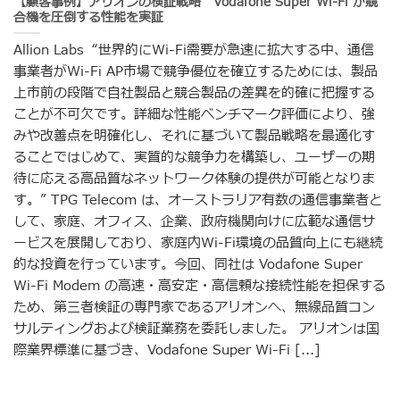
【顧客事例】アリオンの検証戦略 Vodafone Super Wi-Fi が競
合機を圧倒する性能を実証
Allion Labs “世界的にWi-Fi需要が急速に拡大する中、通信
事業者がWi-Fi AP市場で競争優位を確立するためには、製品
上市前の段階で自社製品と競合製品の差異を的確に把握する
ことが不可欠です。詳細な性能ベンチマーク評価により、強
みや改善点を明確化し、それに基づいて製品戦略を最適化す
ることではじめて、実質的な競争力を構築し、ユーザーの期
待に応える高品質なネットワーク体験の提供が可能となりま
す。” TPG Telecom は、オーストラリア有数の通信事業者と
して、家庭、オフィス、企業、政府機関向けに広範な通信サ
ービスを展開しており、家庭内Wi-Fi環境の品質向上にも継続
的な投資を行っています。今回、同社は Vodafone Super
Wi-Fi Modem の高速・高安定・高信頼な接続性能を担保する
ため、第三者検証の専門家であるアリオンへ、無線品質コン
サルティングおよび検証業務を委託しました。 アリオンは国
際業界標準に基づき、Vodafone Super Wi-Fi [...]