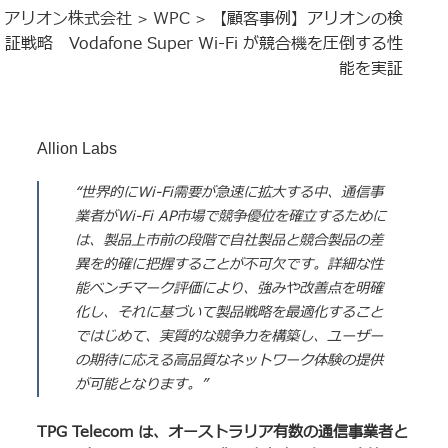
アリオン株式会社
WPC
【顧客事例】アリオンの検
>
>
証戦略 Vodafone Super Wi-Fi が競合機を圧倒する性
能を実証
Allion Labs
“
世界的にWi-Fi需要が急速に拡大する中、通信事
業者がWi-Fi AP市場で競争優位を確立するために
は、製品上市前の段階で自社製品と競合製品の差
異を的確に把握することが不可欠です。詳細な性
能ベンチマーク評価により、強みや改善点を明確
化し、それに基づいて製品戦略を最適化すること
ではじめて、実質的な競争力を構築し、ユーザー
の期待に応える高品質なネットワーク体験の提供
が可能となります。”
TPG Telecom は、オーストラリア有数の通信事業者と