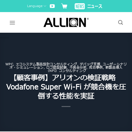
Skip
Language
to
content
WPC
,
エコシステム製品設計コンサルティング
,
デバッグ支援
,
ユーザーシナリ
オ・シミュレーション
,
ロゴ認証試験
,
不具合分析
,
成功事例
,
新製品導入
（NPI）コンサルティング
【顧客事例】アリオンの検証戦略
Vodafone Super Wi-Fi が競合機を圧
倒する性能を実証