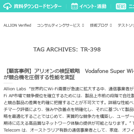
ALLION Verified
コンサルティングサービス
技術ブログ
テストソ
TAG ARCHIVES:
TR-398
【顧客事例】アリオンの検証戦略 Vodafone Super Wi-
が競合機を圧倒する性能を実証
Allion Labs “世界的にWi-Fi需要が急速に拡大する中、通信事業者が
Fi AP市場で競争優位を確立するためには、製品上市前の段階で自社
と競合製品の差異を的確に把握することが不可欠です。詳細な性能ベ
チマーク評価により、強みや改善点を明確化し、それに基づいて製品
略を最適化することではじめて、実質的な競争力を構築し、ユーザー
期待に応える高品質なネットワーク体験の提供が可能となります。” T
Telecom は、オーストラリア有数の通信事業者として、家庭、オフ