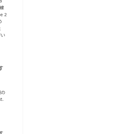
8
無線
e 2
う
た
行い
す
一連の
st、
す