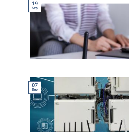
19
Sep
07
Sep