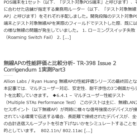
POS端末を1セット（以下、「テスト対象POS端末」と呼びます）、
に合わせた店舗が指定する業務用ルーター（以下、「テスト対象無線
AP」と呼びます）をそれぞれ手配しました。開発段階のテスト対象P
端末とテスト対象無線APを実際のフィールドでテストした際、既に
の様な無線の問題が発生していました。 1. ローミングスイッチ失敗
（Roaming Switch Fail） 2. [...]
無線APの性能評価と比較分析- TR-398 Issue 2
Corrigendum 1実測Part3
Allion Labs / Ryan Huang 無線APの性能評価シリーズの最終回と
本記事では、マルチユーザー対応、安定性、耐干渉性の3つ側面から
トを比較していきます。 ◆6.4.1 – マルチユーザー性能テスト
（Multiple STAs Performance Test） このテストは主に、無線LA
セスポイント（以下無線AP）が同時に様々な信号強度のデバイスが
されている環境で伝送する場合、長距離で接続されたデバイスが、全
の合計送信スループットを引き下げないかをシミュレートすることを
的としています。 802.11n/ 802.11ac [...]