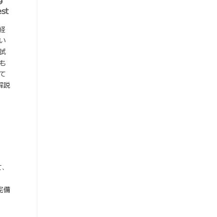
す
st
が経
い
試
も
て
ら解説
て、
完備