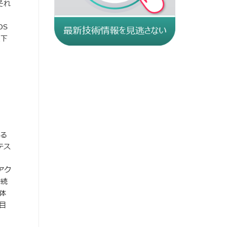
それ
OS
以下
なる
テス
Nアク
接続
体
目