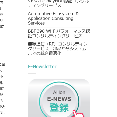
VESA DisplayHDR認証コンサル
内
ティングサービス
は
Automotive Ecosystem &
能を
Application Consulting
サ
Services
準に
BBF.398 Wi-Fiパフォーマンス認
証コンサルティングサービス
無線通信（RF）コンサルティン
グサービス：部品からシステム
までの統合最適化
、産業
E-Newsletter
々
小
ル
例に
が
の
Pと
イル