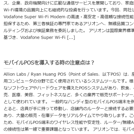
ス、企業、政府機関向けに広範な通信サービスを展開しており、家庭
Wi-Fi環境の品質向上にも継続的な投資を行っています。今回、同社
Vodafone Super Wi-Fi Modem の高速・高安定・高信頼な接続性
担保するため、第三者検証の専門家であるアリオンへ、無線品質コン
ルティングおよび検証業務を委託しました。 アリオンは国際業界標
基づき、Vodafone Super Wi-Fi [...]
モバイルPOSを導入する時の注意点は？
Allion Labs / Ryan Huang POS（Point of Sales、以下POS）は
用コンピュータの分野で広く使用されているシステムツールです。様
なソフトウェアやハ​​ードウェアを備えたPOSシステムがあり、飲食、
売、医療、美容、フィットネスなど、多くの業界で販売サポートツー
として使われています。 一般的なハンディ型のモバイルPOS端末を
とると、店員が手に持って移動し、店舗内のルーターと接続する必要
あり、大量の販売・在庫データをリアルタイムでやり取りします。こ
ため、モバイルPOS端末のワイヤレス性能や安定性、ルーター/無線A
の接続性は第一線で重要課題となっています。 アリオンでは、モバ