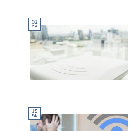
02
Mar
18
Feb