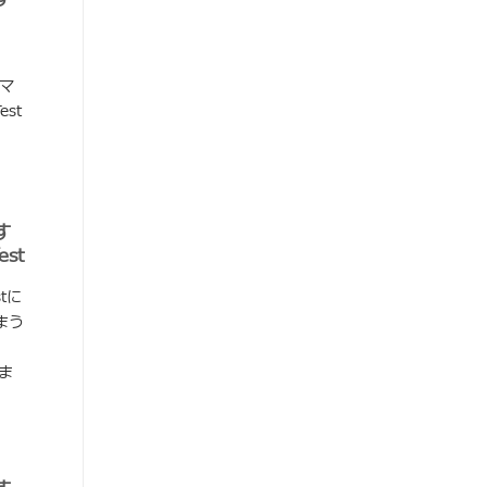
ーマ
est
す
est
stに
まう
いま