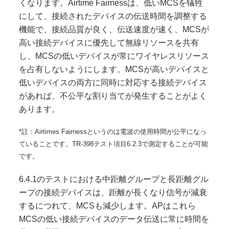
くなります。Airtime Fairnessは、低いMCSを犠牲
にして、接続されたデバイスの伝送時間を調整する
機能で、接続品質が良く、伝送速度が速く、MCSが
高い接続デバイスに優先して無線リソースを共有
し、MCSの低いデバイスが常にワイヤレスリソース
を占有しないようにします。MCSが高いデバイスと
低いデバイスの両方に同時に対応する接続デバイス
があれば、不公平な割り当てが発生することがよく
あります。
*註：Airtimes Fairnessというのは電波の使用時間が公平になっ
ていることです。TR-398テスト項目6.2.3で測定することが可能
です。
6.4.1のテストにおける中距離グループと長距離グル
ープの接続デバイスは、距離が長くなり信号が減衰
するにつれて、MCSも減少します。APはこれら
MCSの低い接続デバイスのデータ伝送に常に時間を