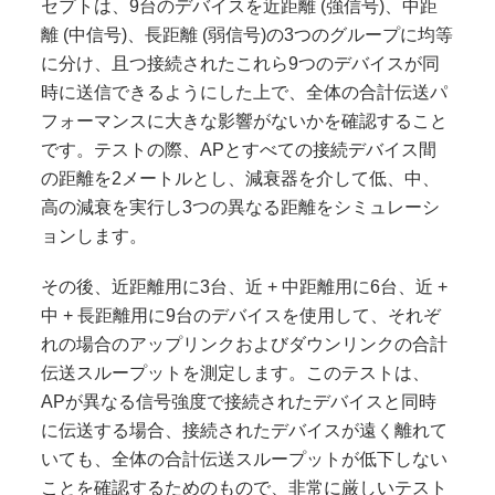
セプトは、9台のデバイスを近距離 (強信号)、中距
離 (中信号)、長距離 (弱信号)の3つのグループに均等
に分け、且つ接続されたこれら9つのデバイスが同
時に送信できるようにした上で、全体の合計伝送パ
フォーマンスに大きな影響がないかを確認すること
です。テストの際、APとすべての接続デバイス間
の距離を2メートルとし、減衰器を介して低、中、
高の減衰を実行し3つの異なる距離をシミュレーシ
ョンします。
その後、近距離用に3台、近 + 中距離用に6台、近 +
中 + 長距離用に9台のデバイスを使用して、それぞ
れの場合のアップリンクおよびダウンリンクの合計
伝送スループットを測定します。このテストは、
APが異なる信号強度で接続されたデバイスと同時
に伝送する場合、接続されたデバイスが遠く離れて
いても、全体の合計伝送スループットが低下しない
ことを確認するためのもので、非常に厳しいテスト