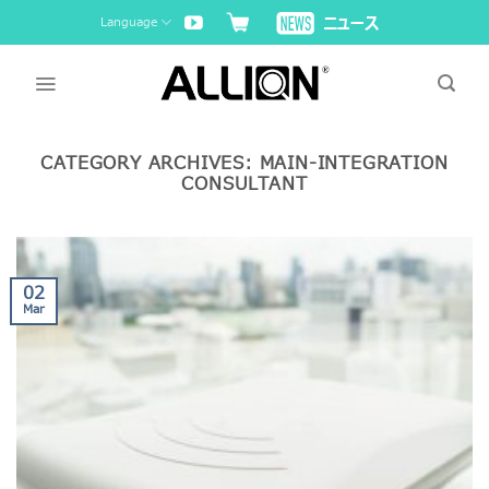
Skip
Language
to
content
CATEGORY ARCHIVES:
MAIN-INTEGRATION
CONSULTANT
02
Mar