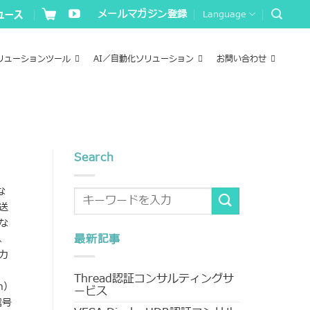
メールマガジン登録
Language
リューションツール
AI／自動化ソリューション
お問い合わせ
Search
な
送
な
最新記事
、
カ
Thread認証コンサルティングサ
n）
ービス
信号