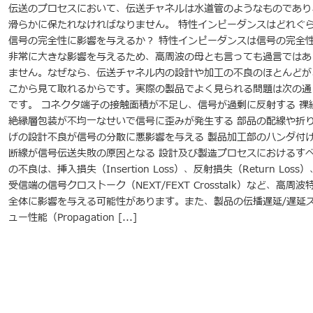
伝送のプロセスにおいて、伝送チャネルは水道管のようなものであり
滑らかに保たれなければなりません。 特性インピーダンスはどれぐ
信号の完全性に影響を与えるか？ 特性インピーダンスは信号の完全
非常に大きな影響を与えるため、高周波の母とも言っても過言ではあ
ません。なぜなら、伝送チャネル内の設計や加工の不良のほとんどが
こから見て取れるからです。実際の製品でよく見られる問題は次の通
です。 コネクタ端子の接触面積が不足し、信号が過剰に反射する 裸
絶縁層包装が不均一なせいで信号に歪みが発生する 部品の配線や折
げの設計不良が信号の分散に悪影響を与える 製品加工部のハンダ付
断線が信号伝送失敗の原因となる 設計及び製造プロセスにおけるす
の不良は、挿入損失（Insertion Loss）、反射損失（Return Loss
受信端の信号クロストーク（NEXT/FEXT Crosstalk）など、高周波
全体に影響を与える可能性があります。また、製品の伝播遅延/遅延
ュー性能（Propagation [...]