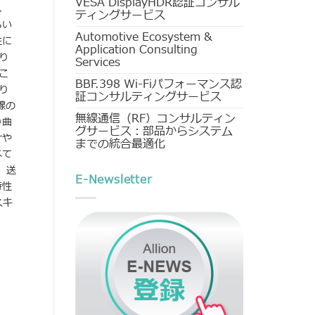
VESA DisplayHDR認証コンサル
、
ティングサービス
らい
Automotive Ecosystem &
性に
Application Consulting
り
Services
こ
BBF.398 Wi-Fiパフォーマンス認
り
証コンサルティングサービス
線の
無線通信（RF）コンサルティン
り曲
グサービス：部品からシステム
けや
までの統合最適化
べて
）、送
E-Newsletter
特性
スキ