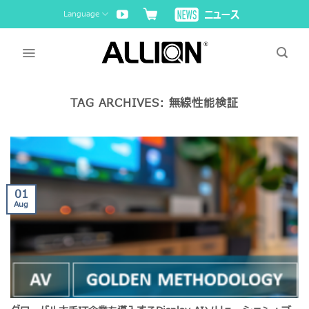
Skip
Language
to
content
TAG ARCHIVES:
無線性能検証
01
Aug