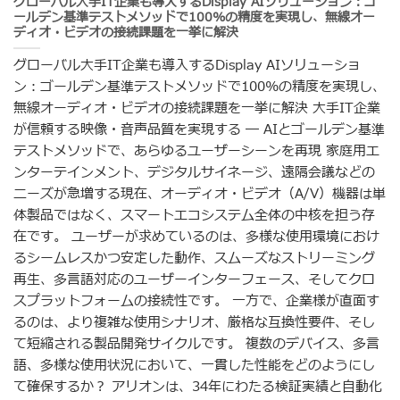
グローバル大手IT企業も導入するDisplay AIソリューション：ゴ
ールデン基準テストメソッドで100%の精度を実現し、無線オー
ディオ・ビデオの接続課題を一挙に解決
グローバル大手IT企業も導入するDisplay AIソリューショ
ン：ゴールデン基準テストメソッドで100%の精度を実現し、
無線オーディオ・ビデオの接続課題を一挙に解決 大手IT企業
が信頼する映像・音声品質を実現する ― AIとゴールデン基準
テストメソッドで、あらゆるユーザーシーンを再現 家庭用エ
ンターテインメント、デジタルサイネージ、遠隔会議などの
ニーズが急増する現在、オーディオ・ビデオ（A/V）機器は単
体製品ではなく、スマートエコシステム全体の中核を担う存
在です。 ユーザーが求めているのは、多様な使用環境におけ
るシームレスかつ安定した動作、スムーズなストリーミング
再生、多言語対応のユーザーインターフェース、そしてクロ
スプラットフォームの接続性です。 一方で、企業様が直面す
るのは、より複雑な使用シナリオ、厳格な互換性要件、そし
て短縮される製品開発サイクルです。 複数のデバイス、多言
語、多様な使用状況において、一貫した性能をどのようにし
て確保するか？ アリオンは、34年にわたる検証実績と自動化