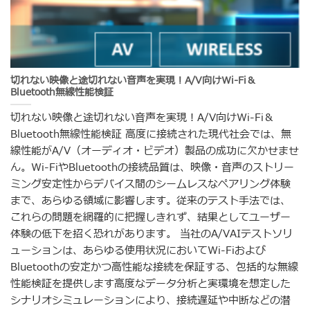
切れない映像と途切れない音声を実現！A/V向けWi-Fi＆
Bluetooth無線性能検証
切れない映像と途切れない音声を実現！A/V向けWi-Fi＆
Bluetooth無線性能検証 高度に接続された現代社会では、無
線性能がA/V（オーディオ・ビデオ）製品の成功に欠かせませ
ん。Wi-FiやBluetoothの接続品質は、映像・音声のストリー
ミング安定性からデバイス間のシームレスなペアリング体験
まで、あらゆる領域に影響します。従来のテスト手法では、
これらの問題を網羅的に把握しきれず、結果としてユーザー
体験の低下を招く恐れがあります。 当社のA/VAIテストソリ
ューションは、あらゆる使用状況においてWi-Fiおよび
Bluetoothの安定かつ高性能な接続を保証する、包括的な無線
性能検証を提供します高度なデータ分析と実環境を想定した
シナリオシミュレーションにより、接続遅延や中断などの潜