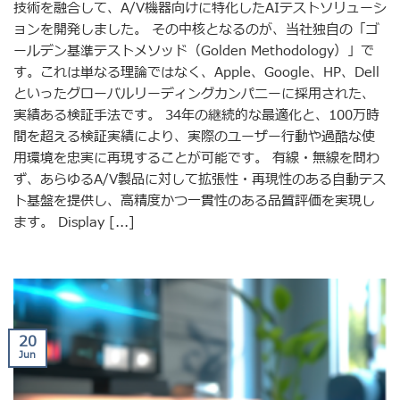
技術を融合して、A/V機器向けに特化したAIテストソリューシ
ョンを開発しました。 その中核となるのが、当社独自の「ゴ
ールデン基準テストメソッド（Golden Methodology）」で
す。これは単なる理論ではなく、Apple、Google、HP、Dell
といったグローバルリーディングカンパニーに採用された、
実績ある検証手法です。 34年の継続的な最適化と、100万時
間を超える検証実績により、実際のユーザー行動や過酷な使
用環境を忠実に再現することが可能です。 有線・無線を問わ
ず、あらゆるA/V製品に対して拡張性・再現性のある自動テス
ト基盤を提供し、高精度かつ一貫性のある品質評価を実現し
ます。 Display [...]
20
Jun