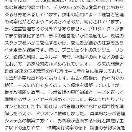
Allion Labs ラボ運営管理はどのように進化するか？ AI技
術の急速な発展に伴い、デジタル化の波は産業や社会のあら
ゆる分野を席巻しています。技術の応用によって運営と管理
の効率化がどのように実現されるのか、期待されています。
ラボ運営管理もその例外ではありません。プロジェクトがま
すます複雑化する中、ラボの運営をいかに最適化し、現場の
スタッフをいかに管理するかは、管理者が細心の注意を払う
べき重要な課題です。特に、プロジェクトのスケジューリン
グ、設備の利用、エネルギー管理、稼働率の向上などの側面
において、迅速な対応が求められています。 従来の問題と
難点 従来のラボ管理のやり方は主に手作業に依存しており、
改善が必要な点が多くあります。あるお客様は、自社内での
検証ニーズに応じて多くのテスト環境を構築していますが、
様々な課題に直面し、ラボ管理の専門知識とニーズを正しく
理解するサプライヤーを求めていました。長年にわたりアリ
オンと協力した中、同社はラボ管理分野における専門性を理
解したうえで、アリオンに依頼しました。 具体的なラボ管理
システムの構築において、お客様が直面する困難と課題は主
に以下の通りです： 作業実行効率の低下 設備の予約状況を