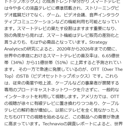
トトップボックス」の成長トレンド早分かり スマートテレビ
は今や多くの液晶テレビに標準搭載され、ストリーミングビ
デオ鑑賞だけでなく、ゲーム、ビデオ会議、音声インタラク
ティブコミュニケーションなどの機能利用も可能となってい
ます。スマートテレビの果たす役割はますます重要になり、
別の角度から見れば、スマート機能はテレビ販売の差別化と
言うよりも、もはや必需品となっています。Strategy
Analyticsの研究によると、2020年から2026年までの間に、
世界中の家庭におけるスマートテレビの普及率は、6.65億世
帯（34%）から11億世帯（51%）に上昇すると予測されてい
ます。 その一方で急速に発展しているのが、OTT（Over The
Top）のSTB（ビデオセットトップボックス）です。これら
は、従来の衛星や地上波、ケーブルなどの事業者が展開する
専用のブロードキャストネットワークを介さずに、一般的な
インターネットを利用して視聴します。アメリカでは、OTT
の視聴が徐々に有線テレビに置き換わりつつあり、ケーブル
テレビの解約者が増加し、以前にテレビを全く見なかった人
たちもOTTでの視聴を始めるなど、この製品への需要が急速
に高まっています。Technavioの調査レポートによると、世界