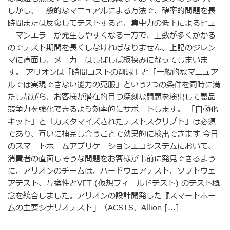
しかし、一般的なマニュアルによる方法で、確率的問題を長
時間または反復してテストすると、集中力の低下によるヒュ
ーマンエラーが発生しやすくなる一方で、工数が多くかかる
のでテスト期間を長くしなければなりません。上記のジレン
マに直面し、メーカーはしばしば板挟みになってしまいま
す。 アリオンは「時間コストの削減」と「一般的なマニュア
ルでは実現できない能力の克服」という2つの条件を同時に満
たしながら、お客様が潜在的且つ深刻な問題を検出して製品
競争力を強化できるよう効率的にサポートします。 「自動化
キット」と「カスタマイズされたテストスクリプト」は必須
であり、互いに補完し合うことで効果的に検出できます 今日
のスマートホームアプリケーションエコシステムにおいて、
消費者の直面しそうな問題をお客様が事前に発見できるよう
に、アリオンのチームは、ハードウェアテスト、ソフトウェ
アテスト、互換性とVFT (仮想フィールドテスト) のテスト概
念を統合しました。アリオンの設計開発した『スマートホー
ムの主要シナリオテスト』（ACSTS、Allion [...]