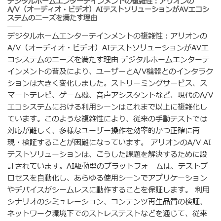
デジタルホームエンターテインメントの複雑性：アリオンの
A/V（オーディオ・ビデオ）AIテストソリューションがAVエコシ
ステムのニーズを満たす理由
デジタルホームエンターテインメントの複雑性：アリオンの
A/V（オーディオ・ビデオ）AIテストソリューションがAVエ
コシステムのニーズを満たす理由 デジタルホームエンターテ
インメントの普及により、ユーザーとA/V機器とのインタラク
ションは大きく変化しました。ストリーミングサービス、ス
マートテレビ、ゲーム機、音声アシスタントなど、現代のA/V
エコシステムにおける利用シーンはこれまで以上に複雑化し
ています。このような複雑性により、従来の手動テストでは
対応が難しく、多様なユーザー操作を効率的かつ正確に再
現・検証することが困難になっています。 アリオンのA/V AI
テストソリューションは、こうした課題を解決するために設
計されています。AI駆動型のプラットフォームは、テストプ
ロセスを自動化し、あらゆる使用シーンでアプリケーション
やデバイスがシームレスに動作することを保証します。 利用
シナリオのシミュレーション、コンテンツ再生品質の検証、
ネットワーク環境下でのストレステストなどを通じて、従来