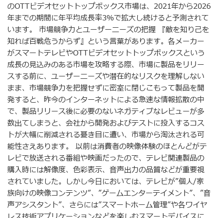
のOTTビデオセットトップボックス市場は、2021年から2026
年までの期間に年平均成長率3％で拡大し続けると予測されて
います。 市場競争力とユーザーニーズの把握 『敵を知り己を
知れば百戦危うからず』という言葉があります。各メーカー
がスマートテレビやOTTビデオセットトップボックスという
成長の見込みのある市場を攻略する際、市場に製品をリリー
スする前に、ユーザーニーズや潜在的なリスクを理解しない
まま、市場競争力を把握せずに密室に閉じこもって製品を開
発すると、昨今のインターネットによる急速な情報拡散の中
で、製品リリース後に必要のないネガティブなレビューが多
数出てしまうと、会社から開発およびテストに投入するコス
トが大幅に削減される憂き目に遭い、市場から淘汰される可
能性さえあります。 以前は消費者の映像体験のほとんどがテ
レビで放送される番組や映画だったので、テレビ関連製品の
購入時には解像度、色彩表示、音声出力の品質などが重要視
されていました。しかし今日においては、テレビが”個人/家
族向けの映像コンテンツ”、”ゲームエンターテイメント”、”音
声アシスタント”、さらには”スマートホーム管理”や各ワイヤ
レス技術アプリケーションなどを楽しむスマートデバイスに