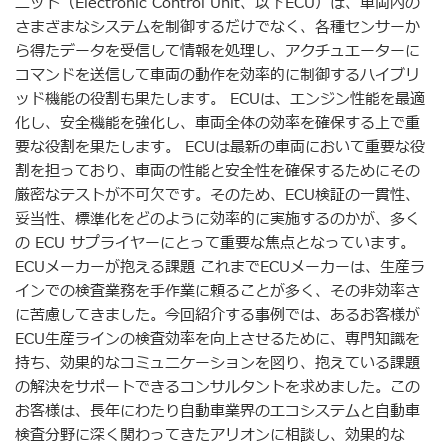
ニット（Electronic Control Unit、以下ECU）は、車両内の
さまざまなシステムを制御するだけでなく、各種センサーか
ら得たデータを受信して情報を処理し、アクチュエーターに
コマンドを送信して車両の動作を効率的に制御するハイブリ
ッド機能の役割も果たします。 ECUは、エンジン性能を最適
化し、安全機能を強化し、車両全体の効率を確保する上で重
要な役割を果たします。 ECUは最新の車両において重要な役
割を担っており、車両の性能と安全性を確保するためにその
厳密なテストが不可欠です。そのため、ECU検証の一貫性、
妥当性、標準化をどのように効率的に実施するのかが、多く
の ECU サプライヤーにとって重要な焦点となっています。
ECUメーカーが抱える課題 これまでECUメーカーは、生産ラ
インでの検査業務を手作業に頼ることが多く、その非効率さ
に苦慮してきました。今回紹介する事例では、あるお客様が
ECU生産ラインの検査効率を向上させるために、専門知識を
持ち、効果的なコミュニケーションを図り、抱えている課題
の解決をサポートできるコンサルタントを求めました。この
お客様は、長年にわたり自動車業界のエコシステムと自動車
検査分野に深く関わってきたアリオンに相談し、効果的な