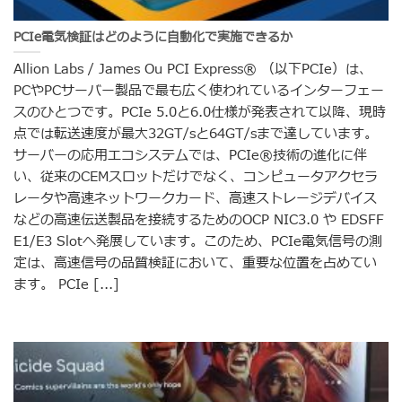
PCIe電気検証はどのように自動化で実施できるか
Allion Labs / James Ou PCI Express® （以下PCIe）は、
PCやPCサーバー製品で最も広く使われているインターフェー
スのひとつです。PCIe 5.0と6.0仕様が発表されて以降、現時
点では転送速度が最大32GT/sと64GT/sまで達しています。
サーバーの応用エコシステムでは、PCIe®技術の進化に伴
い、従来のCEMスロットだけでなく、コンピュータアクセラ
レータや高速ネットワークカード、高速ストレージデバイス
などの高速伝送製品を接続するためのOCP NIC3.0 や EDSFF
E1/E3 Slotへ発展しています。このため、PCIe電気信号の測
定は、高速信号の品質検証において、重要な位置を占めてい
ます。 PCIe [...]