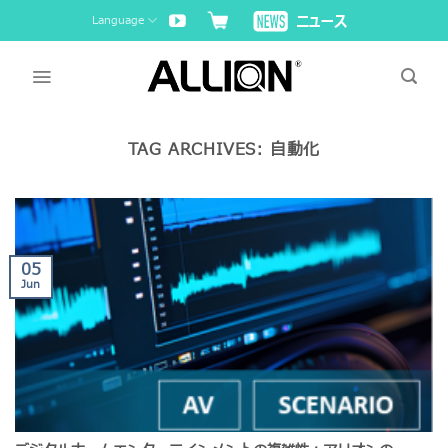
Skip
Language
to
content
TAG ARCHIVES:
自動化
05
Jun