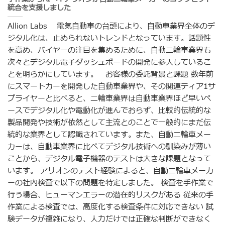
統合を支援しました
Allion Labs 電気自動車の台頭により、自動車業界全体のデ
ジタル化は、止められないトレンドとなっています。話題性
を高め、バイヤーの注目を集めるために、自動二輪車業界も
次々とデジタル電子ダッシュボードの開発に参入しているこ
とを明らかにしています。 お客様の委託背景と課題 数年前
にスマートカーを開発した自動車業界や、その関連ティア1サ
プライヤーと比べると、二輪車業界は自動車業界ほど早いペ
ースでデジタル化や電動化が進んでおらず、比較的伝統的な
製品開発や技術が依然として主流とのことで一般的にまだ伝
統的な業界として認識されています。また、自動二輪車メー
カーは、自動車業界に比べてデジタル技術への馴染みが薄い
ことから、デジタル電子機器のテストは大きな課題となって
います。 アリオンのテスト経験によると、自動二輪車メーカ
ーの社内検査で以下の問題を特定しました。 検査を手作業で
行う場合、ヒューマンエラーの潜在的リスクがある 従来の手
作業による検査では、高度化する検査条件に対応できない 試
験データが複雑になり、人力だけでは正確な判断ができなく