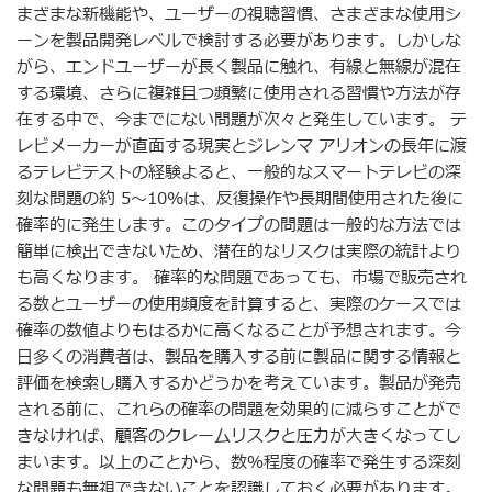
まざまな新機能や、ユーザーの視聴習慣、さまざまな使用シ
ーンを製品開発レベルで検討する必要があります。しかしな
がら、エンドユーザーが長く製品に触れ、有線と無線が混在
する環境、さらに複雑且つ頻繁に使用される習慣や方法が存
在する中で、今までにない問題が次々と発生しています。 テ
レビメーカーが直面する現実とジレンマ アリオンの長年に渡
るテレビテストの経験よると、一般的なスマートテレビの深
刻な問題の約 5～10%は、反復操作や長期間使用された後に
確率的に発生します。このタイプの問題は一般的な方法では
簡単に検出できないため、潜在的なリスクは実際の統計より
も高くなります。 確率的な問題であっても、市場で販売され
る数とユーザーの使用頻度を計算すると、実際のケースでは
確率の数値よりもはるかに高くなることが予想されます。今
日多くの消費者は、製品を購入する前に製品に関する情報と
評価を検索し購入するかどうかを考えています。製品が発売
される前に、これらの確率の問題を効果的に減らすことがで
きなければ、顧客のクレームリスクと圧力が大きくなってし
まいます。以上のことから、数％程度の確率で発生する深刻
な問題も無視できないことを認識しておく必要があります。