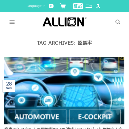
Skip
Language
to
content
TAG ARCHIVES:
認識率
28
Nov