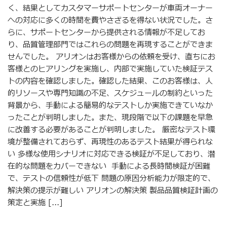
く、結果としてカスタマーサポートセンターが車両オーナー
への対応に多くの時間を費やさざるを得ない状況でした。さ
らに、サポートセンターから提供される情報が不足してお
り、品質管理部門ではこれらの問題を再現することができま
せんでした。 アリオンはお客様からの依頼を受け、直ちにお
客様とのヒアリングを実施し、内部で実施していた検証テス
トの内容を確認しました。確認した結果、このお客様は、人
的リソースや専門知識の不足、スケジュールの制約といった
背景から、手動による簡易的なテストしか実施できていなか
ったことが判明しました。また、現段階で以下の課題を早急
に改善する必要があることが判明しました。 厳密なテスト環
境が整備されておらず、再現性のあるテスト結果が得られな
い 多様な使用シナリオに対応できる検証が不足しており、潜
在的な問題をカバーできない 手動による長時間検証が困難
で、テストの信頼性が低下 問題の原因分析能力が限定的で、
解決策の提示が難しい アリオンの解決策 製品品質検証計画の
策定と実施 [...]