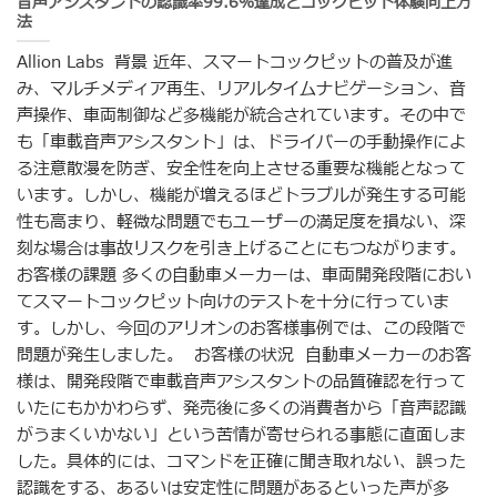
音声アシスタントの認識率99.6％達成とコックピット体験向上方
法
Allion Labs 背景 近年、スマートコックピットの普及が進
み、マルチメディア再生、リアルタイムナビゲーション、音
声操作、車両制御など多機能が統合されています。その中で
も「車載音声アシスタント」は、ドライバーの手動操作によ
る注意散漫を防ぎ、安全性を向上させる重要な機能となって
います。しかし、機能が増えるほどトラブルが発生する可能
性も高まり、軽微な問題でもユーザーの満足度を損ない、深
刻な場合は事故リスクを引き上げることにもつながります。
お客様の課題 多くの自動車メーカーは、車両開発段階におい
てスマートコックピット向けのテストを十分に行っていま
す。しかし、今回のアリオンのお客様事例では、この段階で
問題が発生しました。 お客様の状況 自動車メーカーのお客
様は、開発段階で車載音声アシスタントの品質確認を行って
いたにもかかわらず、発売後に多くの消費者から「音声認識
がうまくいかない」という苦情が寄せられる事態に直面しま
した。具体的には、コマンドを正確に聞き取れない、誤った
認識をする、あるいは安定性に問題があるといった声が多