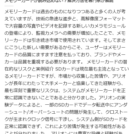
メモリーカードが読み込めない？解決方法を専門家が解説
メモリーカードは過去のものになりつつあると多くの人が考
えていますが、技術の急速な進歩と、高解像度フォーマット
で大容量の写真やビデオを記録する新しいカメラモジュール
の登場により、監視カメラへの需要が増加したことで、メモ
リーカードは引き続き市場で使用されています。そしてまさ
にこうした新しい需要があるからこそ、ユーザーはメモリー
カードの品質にますます注意を払っており、ブランドやメー
カーは品質を重視する必要があります。 メモリーカードの潜
在的なリスクと実例紹介 SDカードは現在最も主流となってい
るメモリーカードですが、市場から収集した苦情や、アリオ
ンが長年にわたって大手メーカーと協業してきた経験から、
最も深刻で重要なリスクは、システムがメモリーカードを正
常に認識できないことであると分かりました。アリオンの実
験データによると、一部のSDカードでデータ転送中にアンダ
ーシュート/オーバーシュートの問題が発生して、クロストー
クが生まれクロック信号に干渉し、システム側がSDカードを
正常に認識できず、これにより苦情が発生する可能性がある
ことが分かりました。 アリオンには豊富な設備と経験があ