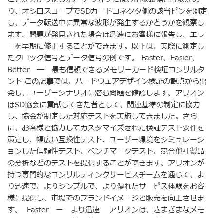
り、オシロスコープでSDカードコネクタ側の該当ピンを測定
し、データ転送中に異常な波形が発生するかどうかを観察し
ます。問題が発見された場合は迅速にお客様に報告し、エラ
ーを早期に修正することができます。以下は、実際に測定し
たクロック信号とデータ信号の例です。 Faster、Easier、
Better ― 最も信頼できるメモリーカード検証コンサルタ
ント この記事では、ハードウェアデザイン検証の観点から出
発し、ユーザーシナリオに潜む問題を確認します。アリオン
はSD協会に貢献してきた者として、関連基準の制定に協力
し、協会が制定した対応テストを実施してきました。さら
に、お客様と協力してカスタマイズされた検証テスト要件を
策定し、幅広い互換性テスト、ユーザー環境をシミュレーシ
ョンした信頼性テスト、ベンチマークテスト、競合他社製品
の分析などのテストを提供することができます。アリオンが
持つ専門的なコンサルティングサービスチームを通じて、よ
り迅速で、よりシンプルで、より優れたサービス体験をお客
様に提供し、市場でのブランドイメージと販売を向上させま
す。 Faster ー より迅速 アリオンは、さまざまなメモ