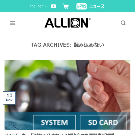
Skip
Language
to
content
TAG ARCHIVES:
読み込めない
10
Nov