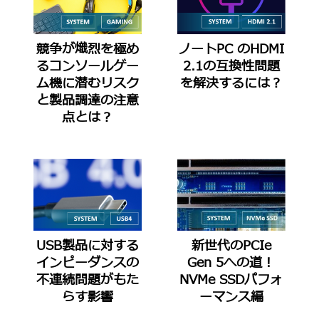
競争が熾烈を極め
ノートPC のHDMI
るコンソールゲー
2.1の互換性問題
ム機に潜むリスク
を解決するには？
と製品調達の注意
点とは？
USB製品に対する
新世代のPCIe
インピーダンスの
Gen 5への道！
不連続問題がもた
NVMe SSDパフォ
らす影響
ーマンス編