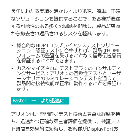
長年にわたる実績を活かしてより迅速、簡単、正確
なソリューションを提供することで、お客様が遭遇
する可能性のある多くの問題を排除し、製品が店頭
から撤去され返品されるリスクを軽減します。
総合的なHDMIコンプライアンステストソリュー
ション：認証テストに合格すれば、製品はHDMI
フォラームの監査を受けることなく信号伝送品質
を保証することができます。
カスタマイズされたテストプランのコンサルティ
ングサービス：アリオンの互換性テストとユーザ
ーシナリオのシミュレーションテストを通じて、
製品間の接続機能が正常に動作することを保証し
ます。
Faster ー より迅速に
アリオンは、専門的なテスト技術と豊富な経験を持
ち、迅速かつ正確な第三者評価を提供し、検証テス
ト時間を効果的に短縮し、お客様がDisplayPortお