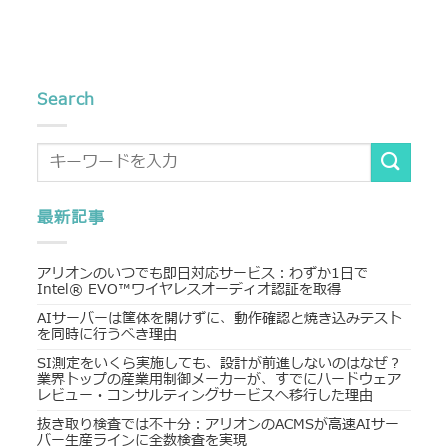
Search
最新記事
アリオンのいつでも即日対応サービス：わずか1日で
Intel® EVO™ワイヤレスオーディオ認証を取得
AIサーバーは筐体を開けずに、動作確認と焼き込みテスト
を同時に行うべき理由
SI測定をいくら実施しても、設計が前進しないのはなぜ？
業界トップの産業用制御メーカーが、すでにハードウェア
レビュー・コンサルティングサービスへ移行した理由
抜き取り検査では不十分：アリオンのACMSが高速AIサー
バー生産ラインに全数検査を実現