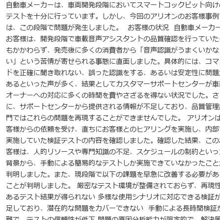
自動車メーカーは、車両開発段階においてスマートコックピット向け
テストを十分に行っています。しかし、今回のアリオンのお客様事例
は、この段階で問題が発生しました。 お客様の状況 自動車メーカ
お客様は、開発段階で車載音声アシスタントの品質確認を行っていた
もかかわらず、発売後に多くの消費者から「音声認識がうまくいかな
い」という苦情が寄せられる事態に直面しました。具体的には、コマ
ドを正確に聞き取れない、誤った認識をする、あるいは安定性に問題
あるといった声が多く、結果としてカスタマーサポートセンターが車
オーナーへの対応に多くの時間を費やさざるを得ない状況でした。さ
に、サポートセンターから提供される情報が不足しており、品質管理
門ではこれらの問題を再現することができませんでした。 アリオン
客様からの依頼を受け、直ちにお客様とのヒアリングを実施し、内部
実施していた検証テストの内容を確認しました。確認した結果、この
客様は、人的リソースや専門知識の不足、スケジュールの制約といっ
背景から、手動による簡易的なテストしか実施できていなかったこと
判明しました。また、現段階で以下の課題を早急に改善する必要があ
ことが判明しました。 厳密なテスト環境が整備されておらず、再現
あるテスト結果が得られない 多様な使用シナリオに対応できる検証
足しており、潜在的な問題をカバーできない 手動による長時間検証
難で、テストの信頼性が低下 問題の原因分析能力が限定的で、解決