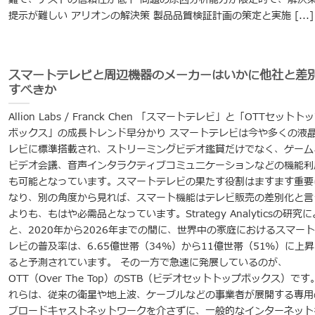
提示が難しい アリオンの解決策 製品品質検証計画の策定と実施 [...]
スマートテレビと周辺機器のメーカーはいかに他社と差
すべきか
Allion Labs / Franck Chen 「スマートテレビ」と「OTTセットト
ボックス」の成長トレンド早分かり スマートテレビは今や多くの液
レビに標準搭載され、ストリーミングビデオ鑑賞だけでなく、ゲーム
ビデオ会議、音声インタラクティブコミュニケーションなどの機能利
も可能となっています。スマートテレビの果たす役割はますます重要
なり、別の角度から見れば、スマート機能はテレビ販売の差別化と言
よりも、もはや必需品となっています。Strategy Analyticsの研究
と、2020年から2026年までの間に、世界中の家庭におけるスマー
レビの普及率は、6.65億世帯（34%）から11億世帯（51%）に上
ると予測されています。 その一方で急速に発展しているのが、
OTT（Over The Top）のSTB（ビデオセットトップボックス）です
れらは、従来の衛星や地上波、ケーブルなどの事業者が展開する専用
ブロードキャストネットワークを介さずに、一般的なインターネット