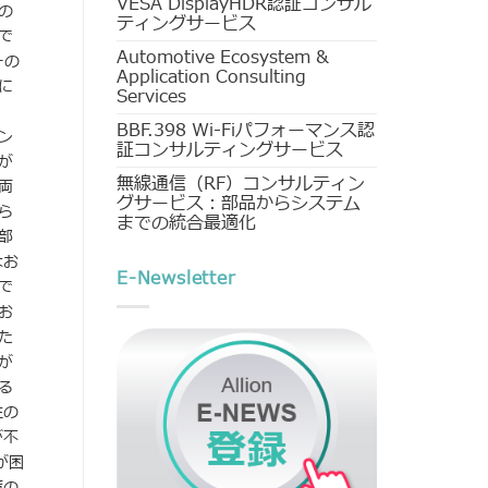
VESA DisplayHDR認証コンサル
の
ティングサービス
で
Automotive Ecosystem &
ーの
Application Consulting
に
Services
BBF.398 Wi-Fiパフォーマンス認
ン
証コンサルティングサービス
が
無線通信（RF）コンサルティン
両
グサービス：部品からシステム
ら
までの統合最適化
部
はお
E-Newsletter
で
お
た
が
る
性の
が不
が困
策の