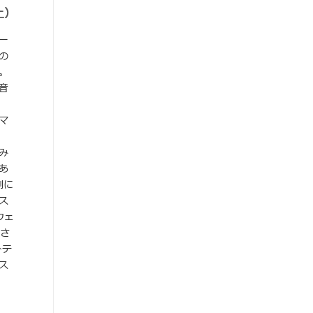
上）
マー
の
。
音
マ
み
あ
測に
ス
ウェ
用さ
トテ
ス