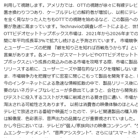
利用して視聴します。アメリカでは、OTTの視聴が徐々に有線テレビ
置き換わりつつあり、ケーブルテレビの解約者が増加し、以前にテレ
を全く見なかった人たちもOTTでの視聴を始めるなど、この製品への
要が急速に高まっています。Technavioの調査レポートによると、世
OTTビデオセットトップボックス市場は、2021年から2026年まで
間に年平均成長率3％で拡大し続けると予測されています。 市場競争
とユーザーニーズの把握 『敵を知り己を知れば百戦危うからず』と
言葉があります。各メーカーがスマートテレビやOTTビデオセットト
プボックスという成長の見込みのある市場を攻略する際、市場に製品
リリースする前に、ユーザーニーズや潜在的なリスクを理解しないま
ま、市場競争力を把握せずに密室に閉じこもって製品を開発すると、
今のインターネットによる急速な情報拡散の中で、製品リリース後に
要のないネガティブなレビューが多数出てしまうと、会社から開発お
びテストに投入するコストが大幅に削減される憂き目に遭い、市場か
淘汰される可能性さえあります。 以前は消費者の映像体験のほとん
テレビで放送される番組や映画だったので、テレビ関連製品の購入時
は解像度、色彩表示、音声出力の品質などが重要視されていました。
かし今日においては、テレビが”個人/家族向けの映像コンテンツ”、”
ムエンターテイメント”、”音声アシスタント”、さらには”スマートホ