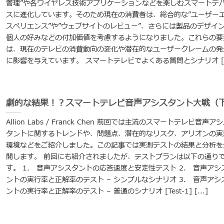
管理”や各ワイヤレス技術アプリケーションなどを楽しむスマートデ
スに進化しています。そのため現在の消費者は、総合的な”ユーザー
スペリエンス”や”ウェブサイトのレビュー”、さらには製品のデザイ
個人の好みなどの付加価値を考慮するようになりました。これらの要
は、現在のテレビの消費動向の変化や潜在的なユーザークレームの発
に影響を与えています。 スマートテレビでよくある質問とシナリオ [..
劇的な結果！？スマートテレビ音声アシスタント大戦（
Allion Labs / Franck Chen 前回では主流のスマートテレビ音声ア
タントに関するトレンドや、問題点、潜在的なリスク、アリオンの実
環境などをご紹介しました。この記事では実測テストの結果と分析を
開します。 前回にも紹介されましたが、テストプランは以下の通り
す。 1. 音声アシスタントの応答速度と安定性テスト 2. 音声アシ
ントの実行率と正解率のテスト – シンプルなシナリオ 3. 音声アシ
ントの実行率と正解率のテスト – 普通のシナリオ [Test-1] [...]