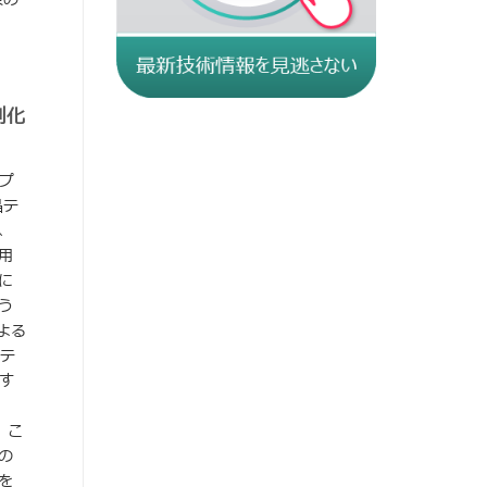
別化
ップ
晶テ
、
用
に
う
による
トテ
昇す
。こ
の
を