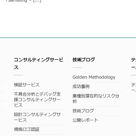
「Samsung – [...]
コンサルティングサービ
技術ブログ
テ
ス
ー
Golden Methodology
検証サービス
テ
成功事例
ー
不具合分析とデバッグ支
業種別潜在的なリスク分
援コンサルティングサー
析
ビス
技術ブログ
設計コンサルティングサ
ービス
公開レポート
規格ロゴ認証