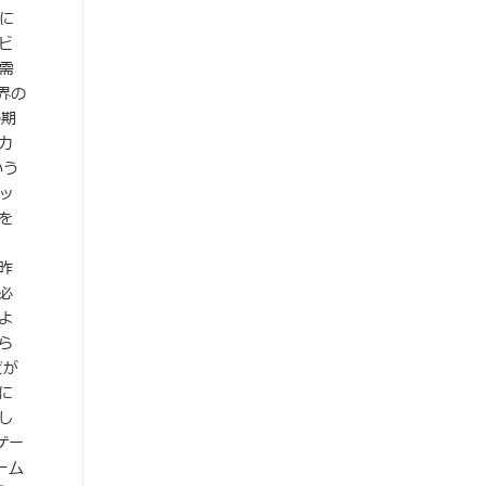
に
ビ
需
界の
の期
力
いう
ッ
を
昨
必
よ
ら
どが
に
し
ゲー
ーム