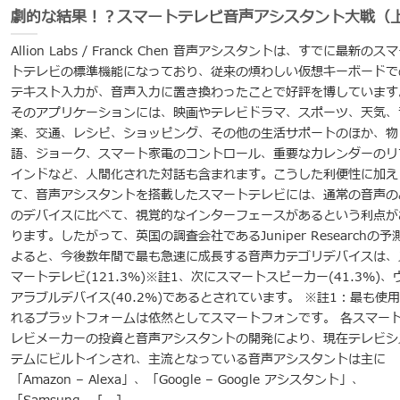
劇的な結果！？スマートテレビ音声アシスタント大戦（
Allion Labs / Franck Chen 音声アシスタントは、すでに最新のス
トテレビの標準機能になっており、従来の煩わしい仮想キーボードで
テキスト入力が、音声入力に置き換わったことで好評を博しています
そのアプリケーションには、映画やテレビドラマ、スポーツ、天気、
楽、交通、レシピ、ショッピング、その他の生活サポートのほか、物
語、ジョーク、スマート家電のコントロール、重要なカレンダーのリ
インドなど、人間化された対話も含まれます。こうした利便性に加え
て、音声アシスタントを搭載したスマートテレビには、通常の音声の
のデバイスに比べて、視覚的なインターフェースがあるという利点が
ります。したがって、英国の調査会社であるJuniper Researchの予
よると、今後数年間で最も急速に成長する音声カテゴリデバイスは、
マートテレビ(121.3%)※註1、次にスマートスピーカー(41.3%)、
アラブルデバイス(40.2%)であるとされています。 ※註1：最も使
れるプラ​​ットフォームは依然としてスマートフォンです。 各スマー
レビメーカーの投資と音声アシスタントの開発により、現在テレビシ
テムにビルトインされ、主流となっている音声アシスタントは主に
「Amazon – Alexa」、「Google – Google アシスタント」、