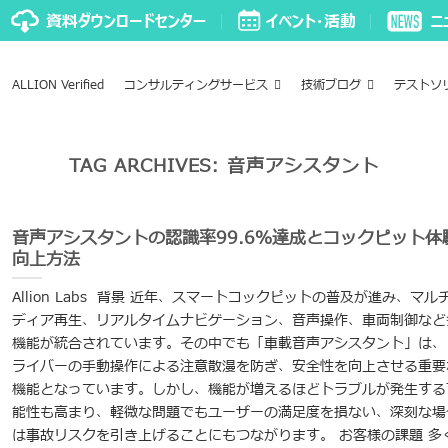
ALLION Verified
コンサルティングサービス
技術ブログ
テストソ
TAG ARCHIVES:
音声アシスタント
音声アシスタントの認識率99.6％達成とコックピット体
向上方法
Allion Labs 背景 近年、スマートコックピットの普及が進み、マル
ディア再生、リアルタイムナビゲーション、音声操作、車両制御など
機能が統合されています。その中でも「車載音声アシスタント」は、
ライバーの手動操作による注意散漫を防ぎ、安全性を向上させる重要
機能となっています。しかし、機能が増えるほどトラブルが発生する
能性も高まり、軽微な問題でもユーザーの満足度を損ない、深刻な場
は事故リスクを引き上げることにもつながります。 お客様の課題 多