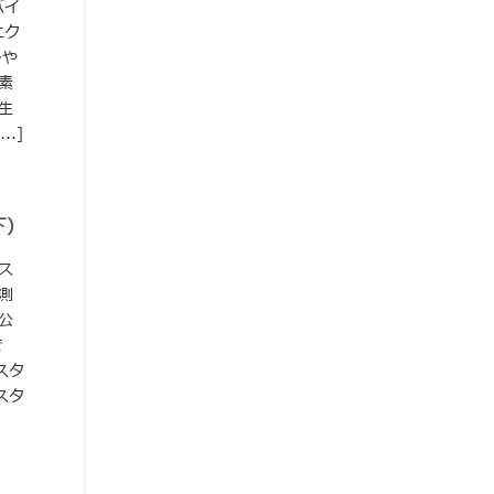
バイ
エク
ンや
素
生
.]
下）
シス
測
公
で
スタ
スタ