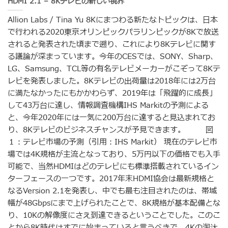
HDMI 2.1 – 8Kテレビの新しい視界
Allion Labs / Tina Yu 8Kにまつわる新たなトピックは、日本
で行われる2020東京オリンピックパラリンピックが8Kで放送
されると発表された頃まで遡り、これにより8Kテレビに関す
る議論が深まっています。今年のCESでは、SONY、Sharp、
LG、Samsung、TCL等の有名テレビメーカーがこぞって8Kテ
レビを発表しました。8Kテレビの出荷量は2018年には2万台
に満たなかったにもかかわらず、2019年は「飛躍的に成長」
して43万台に達し、情報調査機構IHS Markitの予測による
と、今年2020年には一気に200万台に達すると見込まれてお
り、8Kテレビのビジネスチャンスが予見できます。 図
１：テレビ市場の予測（引用：IHS Markit） 現在のテレビ市
場では4K規格が主流となっており、5万円以下の価格でも入手
可能で、当然HDMIはどのテレビにも標準搭載されているイン
ターフェースの一つです。2017年末HDMI協会は最新規格と
なるVersion 2.1を発表し、中でも最も注目されたのは、帯域
幅が48Gbpsにまで上げられたことで、8K規格が基本配備とな
り、10Kの解像度にさえ到達できるということでした。このこ
とから8K時代はすでに始まっていると言うべきで、4Kの淘汰