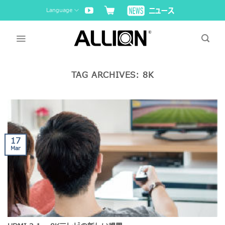
Skip
Language
to
content
TAG ARCHIVES:
8K
17
Mar