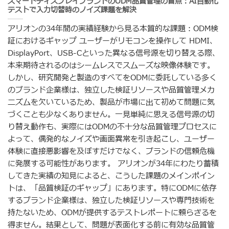
スマートディスプレイブランドのODM品質管理の盲点：AI自動化
テストで入力切替時のノイズ課題を解決
アリオンの34年間の実績経験から見る本質的な課題：ODM検
証におけるギャップ ユーザーがリモコンを操作して HDMI、
DisplayPort、USB-Cといった異なる信号源を切り替える際、
本来期待されるのはシームレスでスムーズな映像体験です。
しかし、研究開発と製造のすべてをODMに委託している多く
のブランド企業様は、独立した検証リソースや品質管理メカ
ニズムを欠いているため、製品が市場に出て初めて問題に気
づくことも少なくありません。一見単純に思える信号源の切
り替え動作も、実際にはODMの不十分な品質管理プロセスに
よって、偶発的なノイズや画面異常を引き起こし、ユーザー
体験に直接悪影響を及ぼすだけでなく、ブランドの信頼危機
に発展する可能性があります。 アリオンが34年にわたり蓄積
してきた実績の知見によると、こうした課題のメインポイン
トは、「品質検証のギャップ」にあります。特にODMに依存
するブランド企業様は、独立した検証リソースや専門技術を
持たないため、ODMが提供するテストレポートに頼らざるを
得ません。結果として、問題が表面化する前に有効な品質管