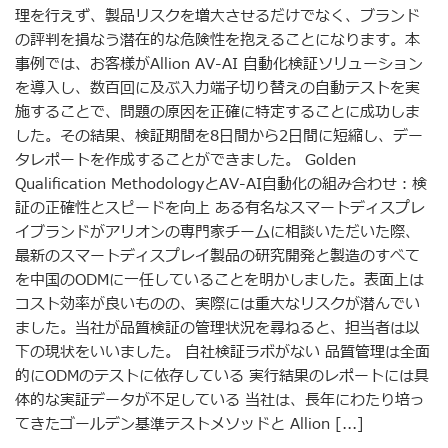
理を行えず、製品リスクを増大させるだけでなく、ブランド
の評判を損なう潜在的な危険性を抱えることになります。本
事例では、お客様がAllion AV-AI 自動化検証ソリューション
を導入し、数百回に及ぶ入力端子切り替えの自動テストを実
施することで、問題の原因を正確に特定することに成功しま
した。その結果、検証期間を8日間から2日間に短縮し、デー
タレポートを作成することができました。 Golden
Qualification MethodologyとAV-AI自動化の組み合わせ：検
証の正確性とスピードを向上 ある有名なスマートディスプレ
イブランドがアリオンの専門家チームに相談いただいた際、
最新のスマートディスプレイ製品の研究開発と製造のすべて
を中国のODMに一任していることを明かしました。表面上は
コスト効率が良いものの、実際には重大なリスクが潜んでい
ました。当社が品質検証の管理状況を尋ねると、担当者は以
下の現状をいいました。 自社検証ラボがない 品質管理は全面
的にODMのテストに依存している 実行結果のレポートには具
体的な実証データが不足している 当社は、長年にわたり培っ
てきたゴールデン基準テストメソッドと Allion [...]