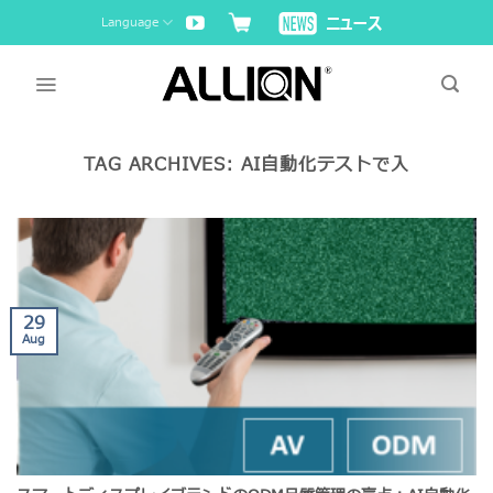
Skip
Language
to
content
TAG ARCHIVES:
AI自動化テストで入
29
Aug