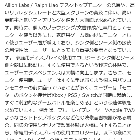
Allion Labs / Ralph Liao デスクトップモニターの発展や、高
いリフレッシュレートと大型スクリーンの普及に伴い、高い
更新率と低いティアリングを備えた大画面が求められていま
す。同時に、個人のブラウジング/文書作成/仕事用としてモ
ニターを使う以外にも、家庭用ゲーム機向けにモニターとし
て使うユーザー層が増えており、シンク側とソース側の接続
の利便性は、ユーザーにとってより重要な要素となっていま
す。 家庭用ディスプレイの使用エコロジー シンク側とソース
側を簡単に起動し、すぐに使用できるという秒速の体験で、
ユーザーエクスペリエンスは大幅に向上します。さらに、モ
ニター使用時、ユーザーはすぐに手が届くよう個人用パソコ
ンモニターの前に座っていることが多く、ユーザーは「モニ
ターのボタンを押せばXbox / PS5 / Switchが同時に起動し、
すぐに刺激的なゲームバトルを楽しめる」という秒速体験を
求めています。 例えば、ブルーレイプレーヤーやApple TVの
ようなセットトップボックスなど他の映像音響機器がある場
合、同様の使用シナリオで製品体験が大幅に向上することか
ら、家庭用ディスプレイの使用エコロジーは、以下の様に大