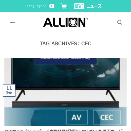
Skip
Language
to
content
TAG ARCHIVES:
CEC
11
Sep