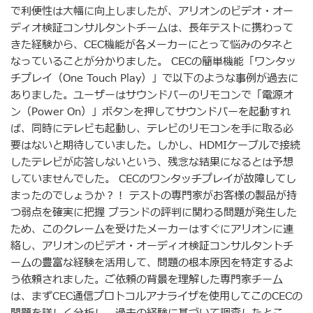
で利便性は大幅に向上しましたが、アリオンのビデオ・オー
ディオ検証コンサルタントチームは、長年テストに携わって
きた経験から、CEC機能が各メーカーにとって悩みのタネと
なっていることが分かりました。 CECの簡単機能「ワンタッ
チプレイ（One Touch Play）」で以下のような事例が過去に
ありました。ユーザーはサウンドバーのリモコンで「電源オ
ン（Power On）」ボタンを押してサウンドバーを起動すれ
ば、同時にテレビも起動し、テレビのリモコンを手に取る必
要はないと期待していました。しかし、HDMIケーブルで接続
したテレビが応答しないという、残念な結果になるとは予想
していませんでした。 CECのワンタッチプレイが故障してし
まったのでしょうか？！ テストの専門家がお客様の製品が持
つ弱点を確実に把握 ブランドの評判に関わる問題が発生した
ため、このクレームを受けたメーカーはすぐにアリオンに連
絡し、アリオンのビデオ・オーディオ検証コンサルタントチ
ームの豊富な経験を活用して、問題の根本原因を特定するよ
う依頼されました。ご依頼の背景を理解した専門家チーム
は、まずCEC通信プロトコルアナライザを使用してこのCECの