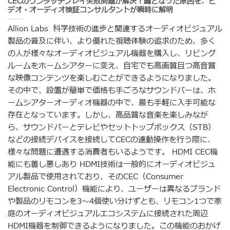
CECのワンタッチプレイ失敗問題が解決！鍵となった原因を、ビ
デオ・オーディオ検証コンサルタントが瞬時に解明
Allion Labs 科学技術の進歩と関連するオーディオビジュアル
製品の普及に伴い、より優れた視聴体験の追求のため、多く
の人が様々なオーディオビジュアル機器を購入し、リビング
ルームをホームシアターに変え、自宅でも高画質且つ高音質
な映像コンテンツを楽しむことができるようになりました。
その中で、設置が簡単で価格も手ごろなサウンドバーは、ホ
ームシアターオーディオ機器の中で、最も手軽に入手可能な
存在となっています。しかし、高品質な音楽を楽しみなが
ら、サウンドバーとテレビやセットトップボックス（STB）
などの接続デバイスを接続してCECの連動操作を行う際に、
様々な問題に遭遇する消費者もいるようです。 HDMI CEC機
能にも善し悪しあり HDMI技術は一般的にオーディオビジュ
アル製品で使用されており、そのCEC（Consumer
Electronic Control）機能により、ユーザーは異なるブランド
や製品のリモコンを3〜4個使い分けずとも、リモコン1つで家
庭のオーディオビジュアルエコシステムに接続された周辺
HDMI機器を制御できるようになりました。この機能のおかげ