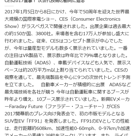
CES2017直撃！ 次世代技術の動向に迫る
2017年1月5日から8日にかけ、今年で50周年を迎えた世界最
大規模の国際家電ショー、CES（Consumer Electronics
Show）がラスベガスで開催されました。出展企業は過去最大
の約150か国、3800社。来場者を含む17万人が参加し盛大に
行われました。従来、CESはコンセプト展示が中心でした
が、今年は量産型モデルも数多く展示されていました。一番
の注目はVR製品で、展示数は昨年比で79％増となりました。
自動運転技術（ADAS）、車載デバイスなども人気で、展示ス
ペースは約20万平方m以上割り当てられていました。CESの
視察を通して、最先端製品を中心に9つの次世代トレンド予測
を立てました。 自動車メーカーが積極的に出展 ADASなど
最先端技術を各社が競う 今年は自動運転車に関するブースが
昨年より増え、10ブース展示されていました。新興EVメーカ
ーFaraday Future（ファラデー・フューチャー）がCES
2017開幕前のプレス向け発表会で、初の市販モデルとなる
SUV型EV「FF91」を発表しました。FF91のEVとしての性能
は、走行距離約608km、加速性能0-60mph、0-97km/h加速
でメーカー公表値2.39秒をマークしています。また、ライバ