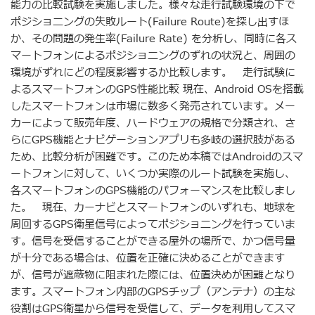
能力の比較試験を実施しました。様々な走行試験環境の下で
ポジショニングの失敗ルート(Failure Route)を探し出すほ
か、その問題の発生率(Failure Rate) を分析し、同時に各ス
マートフォンによるポジショニングのずれの状況と、周囲の
環境がずれにどの程度影響するか比較します。 走行試験に
よるスマートフォンのGPS性能比較 現在、Android OSを搭載
したスマートフォンは市場に数多く発売されています。メー
カーによって販売年度、ハードウェアの規格で分類され、さ
らにGPS機能とナビゲーションアプリも多岐の選択肢がある
ため、比較分析が困難です。このため本稿ではAndroidのスマ
ートフォンに対して、いくつか実際のルート試験を実施し、
各スマートフォンのGPS機能のパフォーマンスを比較しまし
た。 現在、カーナビとスマートフォンのいずれも、地球を
周回するGPS衛星信号によってポジショニングを行っていま
す。信号を受信することができる屋外の場所で、かつ信号量
が十分である場合は、位置を正確に決めることができます
が、信号が遮蔽物に阻まれた際には、位置決めが困難となり
ます。スマートフォン内部のGPSチップ（アンテナ）の主な
役割はGPS衛星から信号を受信して、データを利用してスマ