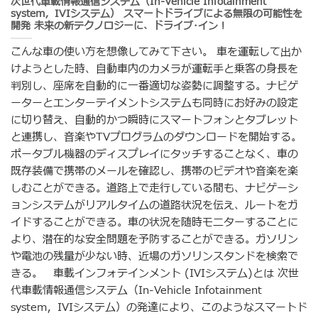
次世代車載情報通信システム（In-Vehicle Infotainment
system，IVIシステム） スマートドライブによる無限の可能性を
開発 未来の新テクノロジーに、ドライブ･イン！
こんな車の使い方を想像してみて下さい。 車を運転して出か
けようとした時、自動車内のカメラが運転手と乗客の身長を
判別し、座席を自動的に一番適切な姿勢に調整する。ナビゲ
ーターとエンターテイメントシステムも同時にお好みの設定
に切り替え、自動的かつ瞬時にスマートフォンとタブレット
と連携し、音楽やTVプログラムのダウンロードを開始する。
ポータブル機器のディスプレイにタッチすることなく、車の
既存装備で携帯のメールを確認し、携帯のビデオや音楽を楽
しむことができる。道路上で走行している間も、ナビゲーシ
ョンシステムがリアルタイムの道路状況を伝え、ルートをガ
イドすることができる。車の状況を随時モニターすることに
より、潜在的な安全問題を予防することができる。ガソリン
や電池の残量が少ない時、近場のガソリンスタンドを検索で
きる。 車載インフォテインメント (IVIシステム)とは 次世
代車載情報通信システム（In-Vehicle Infotainment
system，IVIシステム）の発達により、このようなスマートド