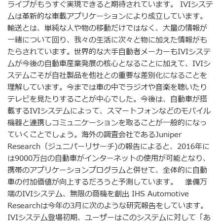
ライブがもうすぐ実現できると期待されています。 IVIシステ
ムは革新的な車載アプリケーションにより成立しています。
輸送とは、単純な人や物の移動だけではなく、大量の情報が
一緒について回り、我々の生活に次々と物に加えた情報がも
たらされています。世界的な大手自動者メーカーもIVIシステ
ムが今後の自動車産業発展の核心となることに加えて、IVIシ
ステムこそが自社製品を他社との重要な差別化になることを
理解しています。今までは車の中でラジオや音楽を聴いたり
テレビを見たりすることが中心でした。今後は、自動車が搭
載するIVIシステムによって、スマートフォンなどのモバイル
機器と連携しコミュニケーションを取ることが一般的になっ
ていくことでしょう。海外の調査会社であるJuniper
Research（ジュニパーリサーチ)の報告によると、2016年に
は9000万台の自動車がインターネットの使用が可能となり、
携帯のアプリケーションプログラムと併せて、全体的に自動
車の付加価値が向上するだろうと予測しています。 準備万
端のIVIシステム、無限の商機を創出 IHS Automotive
Researchは今年の3月に次のような研究報告をしています。
IVIシステム登場初期、ユーザーはこのシステムに対して「あ