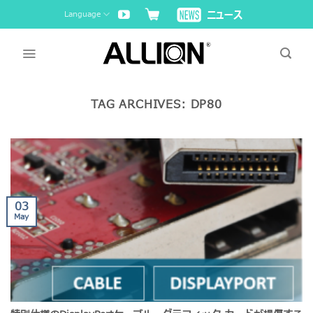
Skip
Language
to
content
TAG ARCHIVES:
DP80
03
May