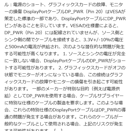
ル：電源のショート、グラフィックスカードの故障、モニタ
ーの損傷 DisplayPortケーブルDP_PWR（Pin 20）はVESAが
策定した標準の一部であり、DisplayPortケーブルにDP_PWR
ピンがあることを示しています。VESAの仕様書によると、
DP_PWR（Pin 20）には配線されていませんが、ソース側と
シンク側の間でケーブルを接続すると、3.3V+/-10％の電圧
と500mAの電流が供給され、次のような潜在的な問題が発生
する可能性が高くなります。 1. ソースとシンクの電圧が完全
に一致しない場合、DisplayPortケーブルのDP_PWRがショー
トする可能性があります。 2. グラフィックスカードがオフの
状態でモニターがオンになっている場合、この接続はグラフ
ィックスカードの故障やモニターの損傷を引き起こす可能性
があります。 一部のメーカーが特別な目的（例えば電源供
給）としてDP_PWRを使用する場合、ケーブルサプライヤー
に特別な仕様のケーブルの製造を要求します。このような場
合、これらの特別仕様のDisplayPortケーブルはDP_PWRの導
通の問題が発生する場合があります。これらのケーブルが一
般的なケーブルとして使用される場合、上記のリスクが発生