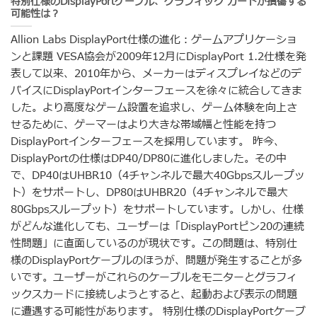
特別仕様のDisplayPortケーブル、グラフィック カードが損傷する
可能性は？
Allion Labs DisplayPort仕様の進化：ゲームアプリケーショ
ンと課題 VESA協会が2009年12月にDisplayPort 1.2仕様を発
表して以来、2010年から、メーカーはディスプレイなどのデ
バイスにDisplayPortインターフェースを徐々に統合してきま
した。より高度なゲーム設置を追求し、ゲーム体験を向上さ
せるために、ゲーマーはより大きな帯域幅と性能を持つ
DisplayPortインターフェースを採用しています。 昨今、
DisplayPortの仕様はDP40/DP80に進化しました。その中
で、DP40はUHBR10（4チャンネルで最大40Gbpsスループッ
ト）をサポートし、DP80はUHBR20（4チャンネルで最大
80Gbpsスループット）をサポートしています。しかし、仕様
がどんな進化しても、ユーザーは「DisplayPortピン20の連続
性問題」に直面しているのが現状です。この問題は、特別仕
様のDisplayPortケーブルのほうが、問題が発生することが多
いです。ユーザーがこれらのケーブルをモニターとグラフィ
ックスカードに接続しようとすると、起動および表示の問題
に遭遇する可能性があります。 特別仕様のDisplayPortケーブ