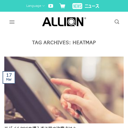
Skip
Language
to
content
TAG ARCHIVES:
HEATMAP
17
Mar