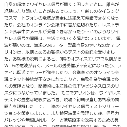
自身の環境でワイヤレス信号が弱くて困ったことは、誰もが
経験したり聞いたことがあるでしょう。年越しのタイミング
でスマートフォンの電波が完全に途絶えて電話できなくなっ
たり、会社のオンライン会議中に音が途切れたり、レストラ
ンで食事中にメールが受信できなかったり…このようなワイ
ヤレス信号の問題は、生活において支障となっています。 電
波が弱いのは、無線LANルーター製品自身のせいなのか？ ア
リオンは、以前とあるお客様からテストの委託を受けまし
た。お客様の説明によると、3階のオフィスエリアで以前から
Wi-Fiの電波が弱く、メールの送受信が不安定になったり、フ
ァイル転送でエラーが発生したり、会議室でのオンライン会
議でネット接続が不安定になったりと、事務作業や会議で多
くの支障となり、間接的に生産性の低下やビジネスロスのリ
スクにつながっていました。 そこでアリオンは、ワイヤレス
テストの豊富な経験に基づき、現場で初期検査しお客様の問
題点を理解した上で、一連のワイヤレス信号テストソリュー
ションを策定しました。また検査結果を整理した後、信号カ
バレッジや無線LANルーターと環境設定を改善するための具