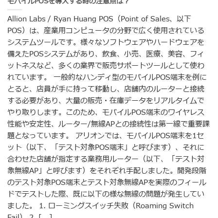
モバイルPOSを導入する時の注意点は？
Allion Labs / Ryan Huang POS（Point of Sales、以下
POS）は、産業用コンピュータの分野で広く使用されている
システムツールです。様々なソフトウェアやハ​​ードウェアを
備えたPOSシステムがあり、飲食、小売、医療、美容、フィ
ットネスなど、多くの業界で販売サポートツールとして使わ
れています。 一般的なハンディ型のモバイルPOS端末を例に
とると、店員が手に持って移動し、店舗内のルーターと接続
する必要があり、大量の販売・在庫データをリアルタイムで
やり取りします。このため、モバイルPOS端末のワイヤレス
性能や安定性、ルーター/無線APとの接続性は第一線で重要課
題となっています。 アリオンでは、モバイルPOS端末を1セ
ット（以下、「テスト対象POS端末」と呼びます）、それに
合わせた店舗が指定する業務用ルーター（以下、「テスト対
象無線AP」と呼びます）をそれぞれ手配しました。開発段階
のテスト対象POS端末とテスト対象無線APを実際のフィール
ドでテストした際、既に以下の様な無線の問題が発生してい
ました。 1. ローミングスイッチ失敗（Roaming Switch
Fail） 2. [...]