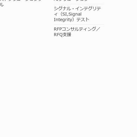
ル
シグナル・インテグリテ
ィ（SI,Signal
Integrity）テスト
RFPコンサルティング／
RFQ支援