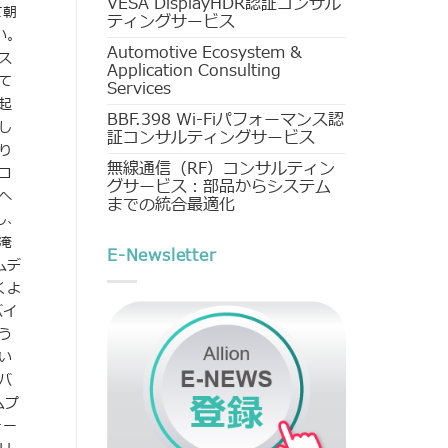
VESA DisplayHDR認証コンサル
て朝
ティングサービス
い。
Automotive Ecosystem &
ス
Application Consulting
て
Services
起
BBF.398 Wi-Fiパフォーマンス認
し
証コンサルティングサービス
り
無線通信（RF）コンサルティン
コ
グサービス：部品からシステム
へ
までの統合最適化
し、
淹
E-Newsletter
ムデ
くよ
バイ
う
い
バ
ムプ
ォー