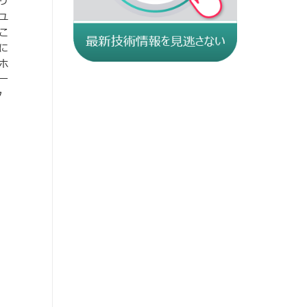
リ
ユ
こ
に
ホ
一
ク