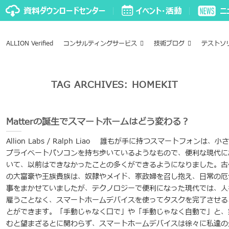
ALLION Verified
コンサルティングサービス
技術ブログ
テストソ
TAG ARCHIVES:
HOMEKIT
Matterの誕生でスマートホームはどう変わる？
Allion Labs / Ralph Liao 誰もが手に持つスマートフォンは、小
プライベートパソコンを持ち歩いているようなもので、便利な現代に
いて、以前はできなかったことの多くができるようになりました。古
の大富豪や王族貴族は、奴隷やメイド、家政婦を召し抱え、日常の厄
事をまかせていましたが、テクノロジーで便利になった現代では、人
雇うことなく、スマートホームデバイスを使ってタスクを完了させる
とができます。「手動じゃなく口で」や「手動じゃなく自動で」と、
むと望まざるとに関わらず、スマートホームデバイスは徐々に私達の