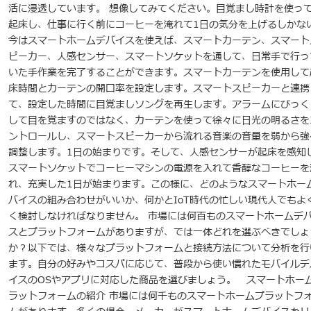
活に浸透しています。 想像してみてください。目覚まし時計を使っ
起床し、仕事に行く前にコーヒーを淹れて1日の気分を上げるしかな
今はスマートホームデバイスを使えば、スマートカーテン、スマート
ピーカー、人感センサー、スマートソケットを通して、日常手で行っ
いた手作業を完了することができます。スマートカーテンを使用して
床時間とカーテンの開口率を設定します。スマートスピーカーと連携
て、設定した時間に目覚ましソングを再生します。アラームにびっく
して目を覚ますのではなく、カーテンを使って徐々に日光の明るさを
ントロールし、スマートスピーカーから流れる音楽の音量を弱から強
調整します。1日の始まりです。そして、人感センサーが起床を感知
スマートソケットでコーヒーマシンの電源を入れて香醇なコーヒーを
れ、充実した1日が始まります。この様に、どのようなスマートホー
バイスの組み合わせがいいか、何かとIoT時代の忙しい現代人でもよ
く検討しなければなりません。 市場には何百ものスマートホームデ
スとプラットフォームがありますが、では一体どれを選ぶべきでしょ
か？以下では、様々なプラットフォームと接続方法について分析を行
ます。自分の好みやコスパに応じて、普段から使い慣れたモバイルデ
イスのOSやアプリに対応した商品を選びましょう。 スマートホー
ラットフォームの紹介 市場には何千ものスマートホームプラットフ