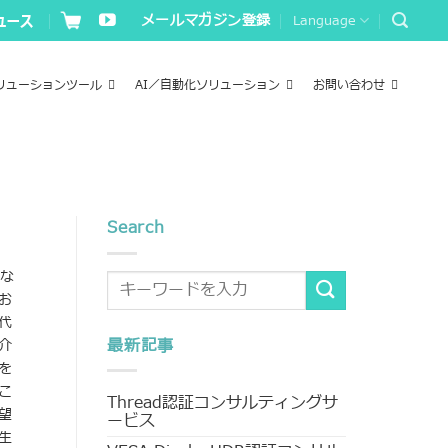
メールマガジン登録
Language
リューションツール
AI／自動化ソリューション
お問い合わせ
Search
さな
お
代
最新記事
介
を
こ
Thread認証コンサルティングサ
望
ービス
生