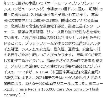
年までに世界の車載HPC（オートモーティブハイパフォーマ
ンスコンピューティング）市場は900億ドルに達し、期間中の
年平均成長率は12.1％に達すると予測されています。 車載
HPCの重要性とは 車載HPCは電気自動車のコアとなる部品
で、高周波数で高性能な演算電子部品、高速伝送インターフ
ェース、複雑な演算処理、リソース割り当て特性などを備え
ています。さまざまな車両の複雑な利用シナリオを組み合わ
せることで、プラットフォーム全体での信号伝送のリアルタ
イム処理、システムの安定性、耐久性、互換性、安全性に対
する要件が非常に厳しいことが分かります。 車載HPCが安定
して動作するかどうかは、部品/デバイスの品質で決まる 例え
ば、メモリは車載HPCでよく使われる重要な部品およびデバ
イスの一つですが、NHTSA（米国国家高速道路交通安全局）
の報告書によると、2021年テスラはeMMCの耐久性と寿命の
問題により、13万5千台の車両をリコールしました。※ニュー
ス出典：Tesla Recalls 135,000 Cars Due to Faulty Flash
Memory [...]