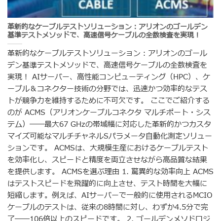
革新的なケーブルテストソリューション：アリオンのゴールデン
基準テストメソッドで、高速信号ケーブルの全数検査を実現！
革新的なケーブルテストソリューション：アリオンのゴール
デン基準テストメソッドで、高速信号ケーブルの全数検査を
実現！ AIサーバー、高性能コンピューティング（HPC）、ケ
ーブル＆コネクター技術の分野では、迅速かつ効率的なテス
トが競争力を維持するために不可欠です。 ここでご紹介する
のが ACMS（アリオンケーブルコネクタ マルチポート・シス
テム）――最大67 GHzの帯域幅に対応した革新的かつカスタ
マイズ可能なマルチチャネルSパラメータ自動化測定ソリュー
ションです。 ACMSは、大規模生産におけるケーブルテスト
を効率化し、スピードと精度を両立させながら高品質な結果
を提供します。 ACMSを選ぶ理由 1. 驚異的な効率向上 ACMS
はテストスピードを飛躍的に向上させ、テスト時間を大幅に
短縮します。例えば、AIサーバーで一般的に使用されるMCIO
ケーブルのテストは、従来の8時間に対し、わずか4.5分で完
了――106倍以上のスピードです。 2. ゴールデンメソドロジ