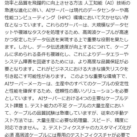
効率と品質を飛躍的に向上させる方法 人工知能（AI）技術の
急速な進化に伴い、AIサーバーは現代のデータセンターや高
性能コンピューティング（HPC）環境において欠かせない存
在となっています。これらのサーバーは、大規模なデータセ
ットや複雑なタスクを処理するため、高周波ケーブルが高速
かつ安定したデータ伝送を実現する上で重要な役割を果たし
ます。しかし、データ伝送速度が向上するにつれて、ケーブ
ルに求められる条件も複雑化し、これによりデータエラーや
システム障害を回避するためには、より高度な品質保証が必
要となります。これがビジネスにおける大きな損失リスクを
引き起こす可能性があります。 このような重要な環境下で、
AIサーバーメーカーは、生産中のすべてのケーブルの安定性
と性能を確保するため、信頼性の高いソリューションを必要
としています。 AIサーバーにおける4つの主要なケーブルテ
スト課題 1. テスト能力の不足 ケーブルの大量生産におい
て、ケーブルの品質試験は急増していますが、従来の手動テ
スト方法では、大量生産に必要な処理量、スピード、精度に
対応できません。 2. テストフィクスチャのカスタマイズ化が
必須 高周波ケーブルには専用のテストフィクスチャが必要で