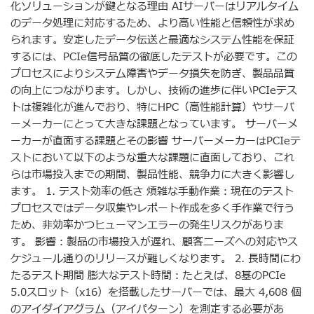
化ソリューションが鍵となる理由 AIサーバーはリアルタイム
のデータ処理に対応するため、より高い性能と信頼性が求め
られます。安定したデータ伝送と最適なシステム性能を保証
するには、PCIe信号品質の徹底したテストが必要です。この
プロセスによりシステム障害やデータ損失を防ぎ、製品品質
の向上につながります。しかし、技術の進歩に伴いPCIeテス
トは複雑化が進んでおり、特にHPC（高性能計算）やサーバ
ーメーカーにとって大きな課題となっています。 サーバーメ
ーカーが直面する課題とその影響 サーバーメーカーはPCIeテ
ストにおいて以下のような重大な課題に直面しており、これ
らは市場投入までの期間、製品性能、競争力に大きく影響し
ます。 1. テスト効率の低さ 煩雑な手動作業：現在のテスト
プロセスではデータ収集やレポート作成を多く手作業で行う
ため、非効率かつヒューマンエラーの発生リスクがありま
す。 影響：製品の市場投入が遅れ、顧客ニーズへの対応やス
ケジュール通りのリリースが難しくなります。 2. 長時間にわ
たるテスト期間 膨大なテスト時間：たとえば、8基のPCIe
5.0スロット（x16）を搭載したサーバーでは、最大 4,608 個
のアイダイアグラム（アイパターン）を測定する必要があ