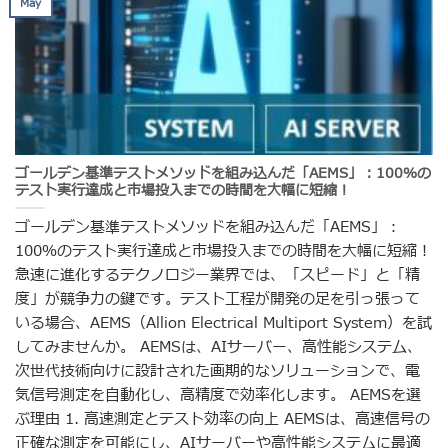
May
ゴールデン基準テストメソッドを組み込んだ「AEMS」：100％の
テスト実行達成と市場投入までの時間を大幅に短縮！
ゴールデン基準テストメソッドを組み込んだ「AEMS」：
100％のテスト実行達成と市場投入までの時間を大幅に短縮！
急速に進化するテクノロジー業界では、「スピード」と「精
度」が競争力の鍵です。テスト工程が開発の足を引っ張って
いる場合、AEMS（Allion Electrical Multiport System）を試
してみませんか。 AEMSは、AIサーバー、高性能システム、
次世代技術向けに設計された画期的なソリューションで、電
気信号測定を自動化し、高精度で効率化します。 AEMSを選
ぶ理由 1. 高速測定とテスト効率の向上 AEMSは、高速信号の
正確な測定を可能にし、AIサーバーや高性能システムに最適