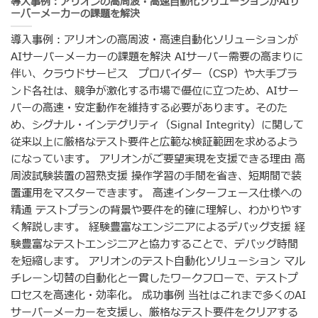
導入事例：アリオンの高周波・高速自動化ソリューションがAIサ
ーバーメーカーの課題を解決
導入事例：アリオンの高周波・高速自動化ソリューションが
AIサーバーメーカーの課題を解決 AIサーバー需要の高まりに
伴い、クラウドサービス プロバイダー（CSP）や大手ブラ
ンド各社は、競争が激化する市場で優位に立つため、AIサー
バーの高速・安定動作を維持する必要があります。そのた
め、シグナル・インテグリティ（Signal Integrity）に関して
従来以上に厳格なテスト要件と広範な検証範囲を求めるよう
になっています。 アリオンがご要望実現を支援できる理由 高
周波試験装置の習熟支援 操作学習の手間を省き、短期間で装
置運用をマスターできます。 高速インターフェース仕様への
精通 テストプランの背景や要件を的確に理解し、わかりやす
く解説します。 経験豊富なエンジニアによるデバッグ支援 経
験豊富なテストエンジニアと協力することで、デバッグ時間
を短縮します。 アリオンのテスト自動化ソリューション マル
チレーン切替の自動化と一貫したワークフローで、テストプ
ロセスを高速化・効率化。 成功事例 当社はこれまで多くのAI
サーバーメーカーを支援し、厳格なテスト要件をクリアする