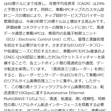
は60億ドルにまで成長し、年間平均成長率（CAGR）は29％
と予想されています。同時に、車載HPCチップのカスタム設
計ニーズの増加により、チップ設計サービスプロバイダーの
累積収益は、今後5年間で20億ドル以上増加する見込みです。
評価結果 コネクテッドカーの開発トレンドにおいて、高速
データ通信と車載HPCは、車両内の各電子制御ユニット
（ECU：Electronic Control Unit）に対し、管理と演算処理
を統合する必要があります。さまざまなECUのデータフロー
や低遅延ニーズに対応するために、車載HPCもPCIe基準およ
びAEC-Q100認証に準拠したPCIeパケットスイッチャーを装
備することで、各エンドポイント間の高速統合や通信、デー
タ転送を実現しています。 「高周波ミリ波レーダー」を例に
すると、各レーダーセンサーデータはECUを介して車載HPC
のリアルタイム画像処理ユニットに集中します。したがっ
て、この種の高トラフィックリアルタイム画像処理には、転
送速度が10Gbpsに達するAutomotive Ethernet
MultiGBASE-T1のように、高速、低遅延、高い信頼性、同期
性の高いリアルタイム転送インターフェースを搭載する必要
があります。 PCマザーボードの概念と同じように、車載HPC