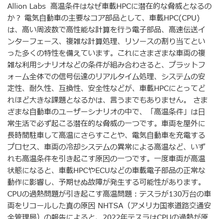
Allion Labs 高温条件はなぜ車載HPCに潜在的な脅威となるの
か？ 電気自動車の主要なコア部品として、車載HPC(CPU)
は、高い周波数で高性能な計算を行う電子部品、高速伝送イ
ンターフェース、複雑な計算処理、リソースの割り当てとい
った多くの特性を備えています。これにさまざまな車両の複
雑な利用シナリオなどの条件が組み合わさると、プラットフ
ォーム全体での信号伝達のリアルタイム処理、システムの安
定性、耐久性、互換性、安全性などが、車載HPCにとってど
れほど大きな課題となるかは、言うまでもありません。 さま
ざまな自動車のユーザーシナリオの中で、「高温条件」は日
常生活で必ず起こる潜在的な脅威の一つです。車両を屋外に
長時間駐車して高温にさらすことや、電気自動車を充電する
プロセス、車両の冷却システムの異常による高温など、いず
れも高温条件を引き起こす原因の一つです。一度車両が高温
状態になると、車載HPCやECUなどの車載電子部品の正常な
動作に影響し、予期せぬ故障が発生する可能性があります。
CPUの過熱問題が引き起こす高温問題：テスラが130万台の車
両をリコールした真の原因 NHTSA（アメリカ国家道路交通安
全管理局）の報告によると、2022年テスラはCPUの過熱が原