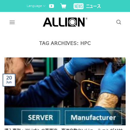
Skip
Language
to
content
TAG ARCHIVES:
HPC
20
Jun