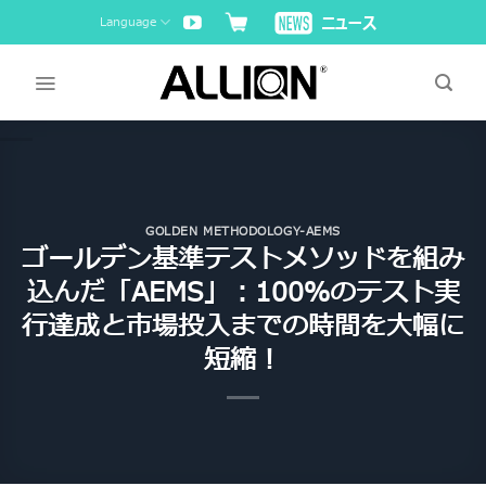
Skip
Language
to
content
GOLDEN METHODOLOGY-AEMS
ゴールデン基準テストメソッドを組み
込んだ「AEMS」：100％のテスト実
行達成と市場投入までの時間を大幅に
短縮！