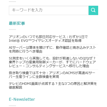
最新記事
アリオンのいつでも即日対応サービス：わずか1日で
Intel® EVO™ワイヤレスオーディオ認証を取得
AIサーバーは筐体を開けずに、動作確認と焼き込みテスト
を同時に行うべき理由
SI測定をいくら実施しても、設計が前進しないのはなぜ？
業界トップの産業用制御メーカーが、すでにハードウェア
レビュー・コンサルティングサービスへ移行した理由
抜き取り検査では不十分：アリオンのACMSが高速AIサー
バー生産ラインに全数検査を実現
テレビのHDMI画面が点滅する？主な3つの原因と解決策を
徹底解説
E-Newsletter