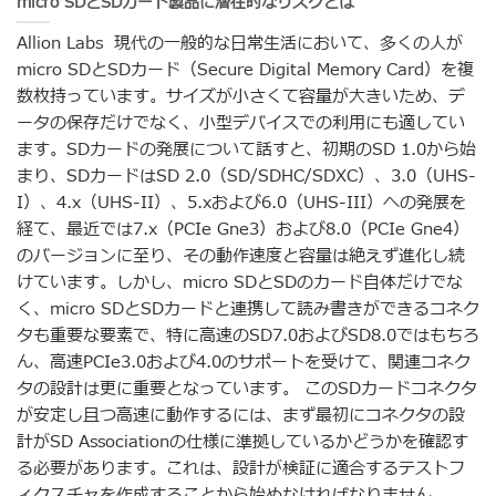
micro SDとSDカード製品に潜在的なリスクとは
Allion Labs 現代の一般的な日常生活において、多くの人が
micro SDとSDカード（Secure Digital Memory Card）を複
数枚持っています。サイズが小さくて容量が大きいため、デ
ータの保存だけでなく、小型デバイスでの利用にも適してい
ます。SDカードの発展について話すと、初期のSD 1.0から始
まり、SDカードはSD 2.0（SD/SDHC/SDXC）、3.0（UHS-
I）、4.x（UHS-II）、5.xおよび6.0（UHS-III）への発展を
経て、最近では7.x（PCIe Gne3）および8.0（PCIe Gne4）
のバージョンに至り、その動作速度と容量は絶えず進化し続
けています。しかし、micro SDとSDのカード自体だけでな
く、micro SDとSDカードと連携して読み書きができるコネク
タも重要な要素で、特に高速のSD7.0およびSD8.0ではもちろ
ん、高速PCIe3.0および4.0のサポートを受けて、関連コネク
タの設計は更に重要となっています。 このSDカードコネクタ
が安定し且つ高速に動作するには、まず最初にコネクタの設
計がSD Associationの仕様に準拠しているかどうかを確認す
る必要があります。これは、設計が検証に適合するテストフ
ィクスチャを作成することから始めなければなりません。