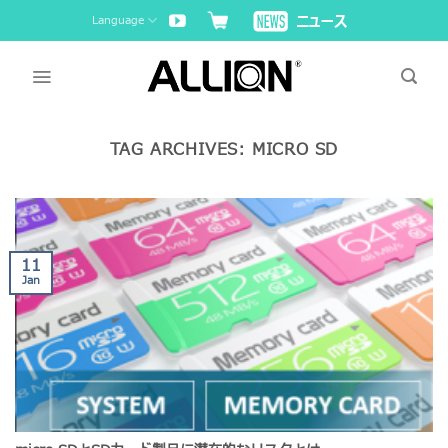
Skip
Language
to
content
TAG ARCHIVES:
MICRO SD
11
Jan