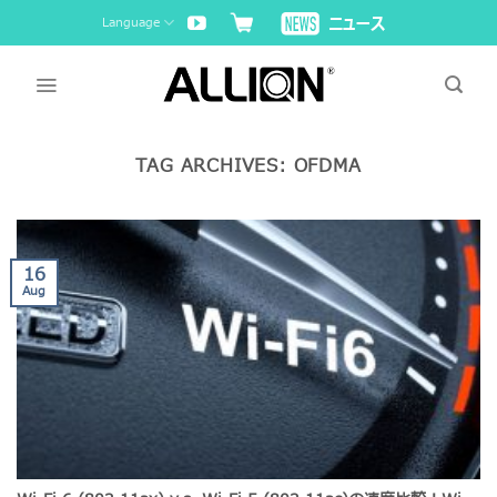
Skip
Language
to
content
TAG ARCHIVES:
OFDMA
16
Aug