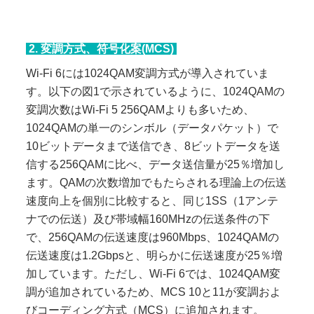
2. 変調方式、符号化案(MCS)
Wi-Fi 6には1024QAM変調方式が導入されていま
す。以下の図1で示されているように、1024QAMの
変調次数はWi-Fi 5 256QAMよりも多いため、
1024QAMの単一のシンボル（データパケット）で
10ビットデータまで送信でき、8ビットデータを送
信する256QAMに比べ、データ送信量が25％増加し
ます。QAMの次数増加でもたらされる理論上の伝送
速度向上を個別に比較すると、同じ1SS（1アンテ
ナでの伝送）及び帯域幅160MHzの伝送条件の下
で、256QAMの伝送速度は960Mbps、1024QAMの
伝送速度は1.2Gbpsと、明らかに伝送速度が25％増
加しています。ただし、Wi-Fi 6では、1024QAM変
調が追加されているため、MCS 10と11が変調およ
びコーディング方式（MCS）に追加されます。