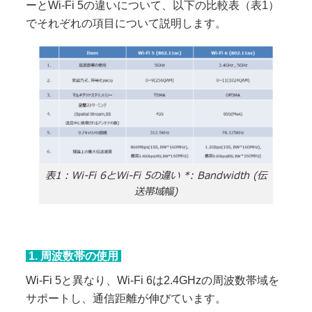
ーとWi-Fi 5の違いについて、以下の比較表（表1）
でそれぞれの項目について説明します。
表1：Wi-Fi 6とWi-Fi 5の違い *: Bandwidth (伝
送帯域幅)
1. 周波数帯の使用
Wi-Fi 5と異なり、Wi-Fi 6は2.4GHzの周波数帯域を
サポートし、通信距離が伸びています。