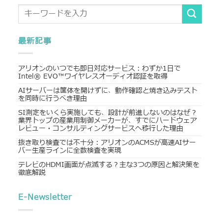
最新記事
アリオンのいつでも即日対応サービス：わずか1日で
Intel® EVO™ワイヤレスオーディオ認証を取得
AIサーバーは筐体を開けずに、動作確認と焼き込みテスト
を同時に行うべき理由
SI測定をいくら実施しても、設計が前進しないのはなぜ？
業界トップの産業用制御メーカーが、すでにハードウェア
レビュー・コンサルティングサービスへ移行した理由
抜き取り検査では不十分：アリオンのACMSが高速AIサー
バー生産ラインに全数検査を実現
テレビのHDMI画面が点滅する？主な3つの原因と解決策を
徹底解説
E-Newsletter