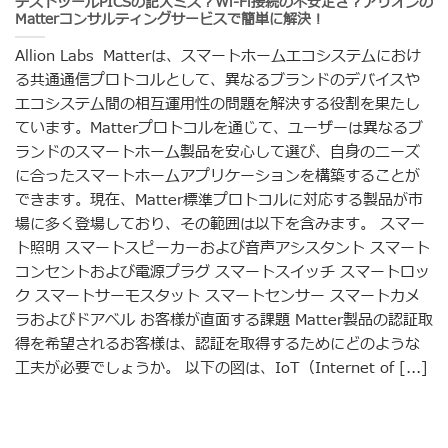
テストツールPICSの記入ミス？Wi-Fi接続の不安定さ？アリオンの
Matterコンサルティングサービスで簡単に解決！
Allion Labs Matterは、スマートホームエコシステムにおけ
る共通通信プロトコルとして、異なるブランドのデバイスや
エコシステム間の相互運用性の問題を解決する役割を果たし
ています。Matterプロトコルを通じて、ユーザーは異なるブ
ランドのスマートホーム製品を安心して選び、自身のニーズ
に合ったスマートホームアプリケーションを構築することが
できます。現在、Matter標準プロトコルに対応する製品が市
場に多く登場しており、その範囲は以下を含みます。 スマー
ト照明 スマートスピーカーおよび音声アシスタント スマート
コンセントおよび電源プラグ スマートスイッチ スマートロッ
ク スマートサーモスタット スマートセンサー スマートカメ
ラおよびドアベル お客様が直面する課題 Matter製品の認証取
得を希望されるお客様は、認証を取得するためにどのような
工夫が必要でしょうか。 以下の図は、IoT（Internet of [...]