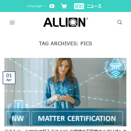
Skip
Language
to
content
TAG ARCHIVES:
PICS
01
Apr